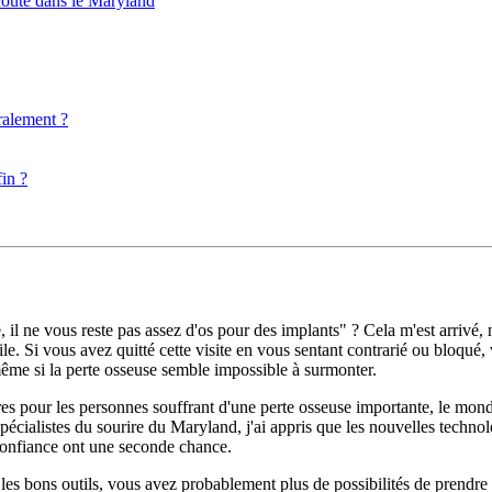
coûte dans le Maryland
ralement ?
fin ?
lé, il ne vous reste pas assez d'os pour des implants" ? Cela m'est arrivé
. Si vous avez quitté cette visite en vous sentant contrarié ou bloqué, 
 même si la perte osseuse semble impossible à surmonter.
res pour les personnes souffrant d'une perte osseuse importante, le mond
spécialistes du sourire du Maryland, j'ai appris que les nouvelles technol
 confiance ont une seconde chance.
t les bons outils, vous avez probablement plus de possibilités de prendr