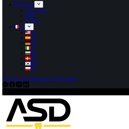
Ressources
A propos de
Blog
Contact
FR
EN
ES
DE
IT
BG
DA
KO
PL
Envoyer une demande de renseignements