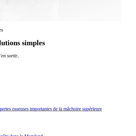
es
lutions simples
en sortir.
.
 pertes osseuses importantes de la mâchoire supérieure