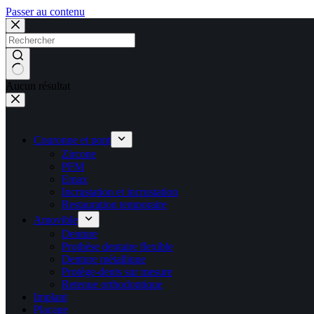
Passer au contenu
Aucun résultat
Couronne et pont
Zircone
PFM
Emax
Incrustation et incrustation
Restauration temporaire
Amovible
Denture
Prothèse dentaire flexible
Denture métallique
Protège-dents sur mesure
Retenue orthodontique
Implant
Placage