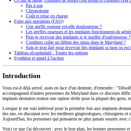
Ce qui se passe, combien de temps cela prend et combien cela 
Pas à pas
Chronologie
Coût et prise en charge
Foire aux questions (FAQ)
Une greffe osseuse est-elle douloureuse ?
Les greffes osseuses et les implants fonctionnent-ils géné
Puis-je recevoir des implants si je souffre d'ostéoporose ?
Combien coûte un lifting des sinus dans le Maryland ?
Suis-je trop âgé pour recevoir des implants si mon os est 
Tableau récapitulatif : Toutes les options
Synthèse et appel à l'action
Introduction
Vous est-il déjà arrivé, assis en face d'un dentiste, d'entendre : "Déso
accompagnant d'autres personnes du Maryland dans ce discours difficile
implants dentaires restent une option réelle pour la plupart des gens,
Lorsque je me suis intéressé pour la première fois aux implants dentai
des ans, en discutant avec les meilleurs gingivologues, chirurgiens et 
Aujourd'hui, les personnes qui pensaient ne plus jamais sourire avec
Voici ce que j'ai découvert : avec le bon plan, les bonnes personnes e