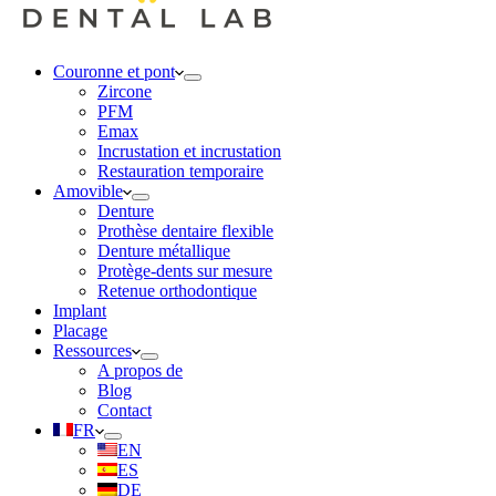
Couronne et pont
Zircone
PFM
Emax
Incrustation et incrustation
Restauration temporaire
Amovible
Denture
Prothèse dentaire flexible
Denture métallique
Protège-dents sur mesure
Retenue orthodontique
Implant
Placage
Ressources
A propos de
Blog
Contact
FR
EN
ES
DE