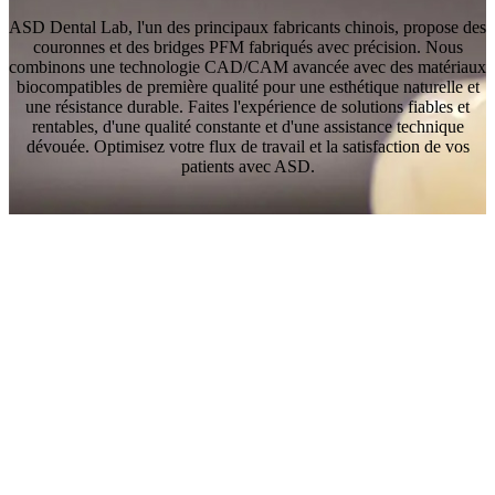
ASD Dental Lab, l'un des principaux fabricants chinois, propose des
couronnes et des bridges PFM fabriqués avec précision. Nous
combinons une technologie CAD/CAM avancée avec des matériaux
biocompatibles de première qualité pour une esthétique naturelle et
une résistance durable. Faites l'expérience de solutions fiables et
rentables, d'une qualité constante et d'une assistance technique
dévouée. Optimisez votre flux de travail et la satisfaction de vos
patients avec ASD.