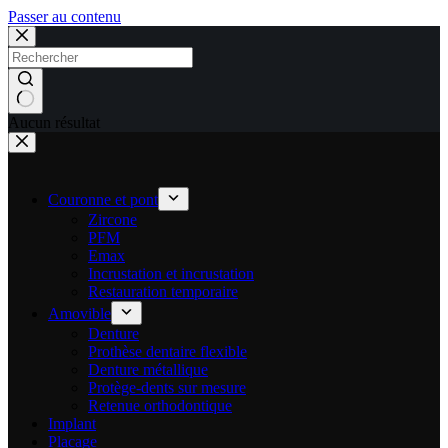
Passer au contenu
Aucun résultat
Couronne et pont
Zircone
PFM
Emax
Incrustation et incrustation
Restauration temporaire
Amovible
Denture
Prothèse dentaire flexible
Denture métallique
Protège-dents sur mesure
Retenue orthodontique
Implant
Placage