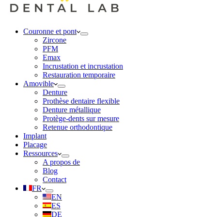
Couronne et pont
Zircone
PFM
Emax
Incrustation et incrustation
Restauration temporaire
Amovible
Denture
Prothèse dentaire flexible
Denture métallique
Protège-dents sur mesure
Retenue orthodontique
Implant
Placage
Ressources
A propos de
Blog
Contact
FR
EN
ES
DE