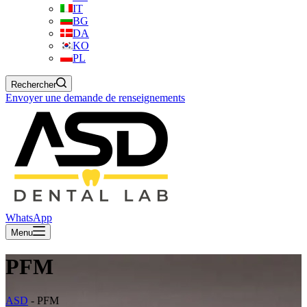
IT
BG
DA
KO
PL
Rechercher
Envoyer une demande de renseignements
WhatsApp
Menu
PFM
ASD
-
PFM