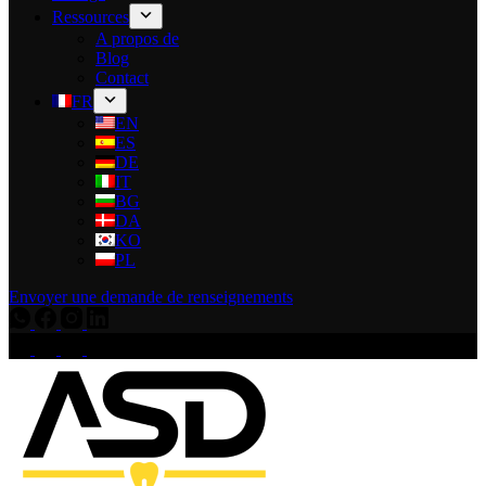
Ressources
A propos de
Blog
Contact
FR
EN
ES
DE
IT
BG
DA
KO
PL
Envoyer une demande de renseignements