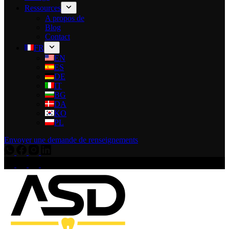
Ressources
A propos de
Blog
Contact
FR
EN
ES
DE
IT
BG
DA
KO
PL
Envoyer une demande de renseignements