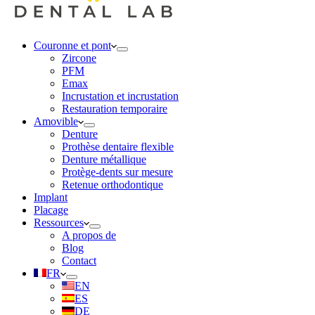
Couronne et pont
Zircone
PFM
Emax
Incrustation et incrustation
Restauration temporaire
Amovible
Denture
Prothèse dentaire flexible
Denture métallique
Protège-dents sur mesure
Retenue orthodontique
Implant
Placage
Ressources
A propos de
Blog
Contact
FR
EN
ES
DE