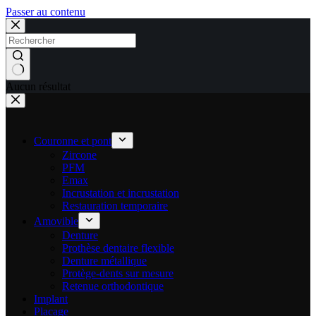
Passer au contenu
Aucun résultat
Couronne et pont
Zircone
PFM
Emax
Incrustation et incrustation
Restauration temporaire
Amovible
Denture
Prothèse dentaire flexible
Denture métallique
Protège-dents sur mesure
Retenue orthodontique
Implant
Placage