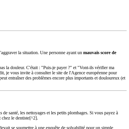
 qu'aggraver la situation. Une personne ayant un
mauvais score de
 la douleur. C'était : "Puis-je payer ?" et "Vont-ils vérifier ma
it, je vous invite à consulter le site de l'Agence européenne pour
 peut entraîner des problèmes encore plus importants et douloureux (et
 de santé, les nettoyages et les petits plombages. Si vous payez à
 chez le dentiste[^2].
e devait se soumettre à une enquête de solvabilité pour un simple