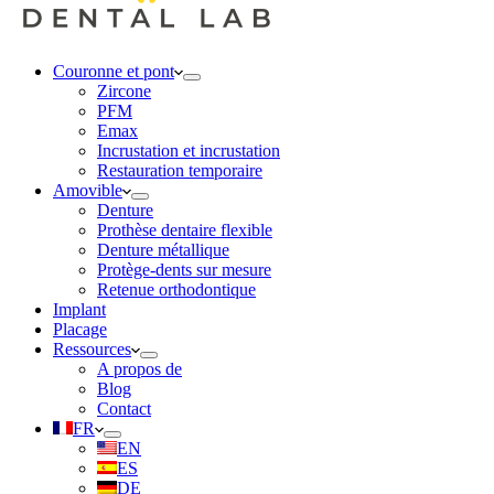
Couronne et pont
Zircone
PFM
Emax
Incrustation et incrustation
Restauration temporaire
Amovible
Denture
Prothèse dentaire flexible
Denture métallique
Protège-dents sur mesure
Retenue orthodontique
Implant
Placage
Ressources
A propos de
Blog
Contact
FR
EN
ES
DE