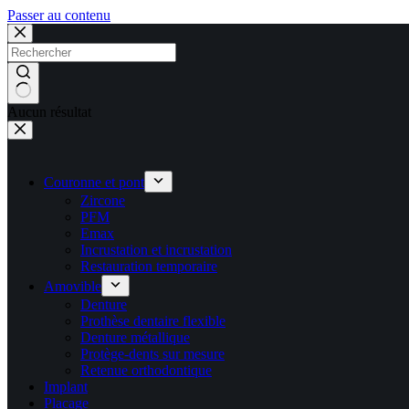
Passer au contenu
Aucun résultat
Couronne et pont
Zircone
PFM
Emax
Incrustation et incrustation
Restauration temporaire
Amovible
Denture
Prothèse dentaire flexible
Denture métallique
Protège-dents sur mesure
Retenue orthodontique
Implant
Placage