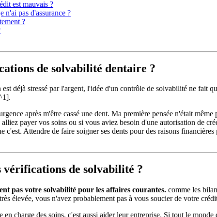
édit est mauvais ?
e n'ai pas d'assurance ?
itement ?
?
cations de solvabilité dentaire ?
est déjà stressé par l'argent, l'idée d'un contrôle de solvabilité ne fait
^1].
 urgence après m'être cassé une dent. Ma première pensée n'était même pas
alliez payer vos soins ou si vous aviez besoin d'une autorisation de créd
 c'est. Attendre de faire soigner ses dents pour des raisons financières
 vérifications de solvabilité ?
ent pas votre solvabilité pour les affaires courantes.
comme les bilans
 très élevée, vous n'avez probablement pas à vous soucier de votre crédit
se en charge des soins, c'est aussi aider leur entreprise. Si tout le mond