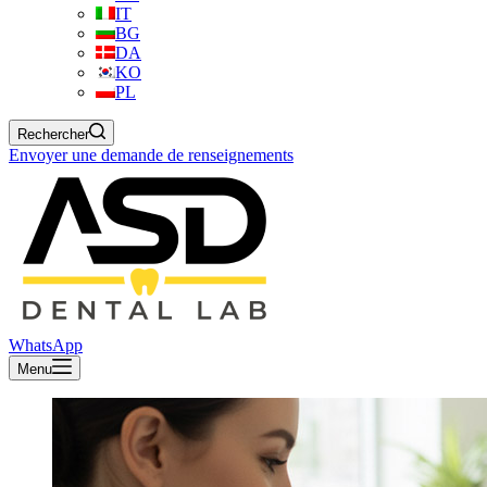
IT
BG
DA
KO
PL
Rechercher
Envoyer une demande de renseignements
WhatsApp
Menu