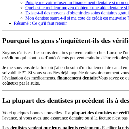
Puis-je me voir refuser un financement dentaire si mon cr
Quel est le meilleur moyen d'obtenir une aide dentaire si j
Existe-t-il des moyens d'obtenir des soins dentaires gratu
Mon dentiste saura-t-il si ma cote de crédit est mauvaise 
Résumé : Ce qu'il faut retenir
Pourquoi les gens s'inquiètent-ils des vérifi
Soyons réalistes. Les soins dentaires peuvent coûter cher. Lorsque l'on 
crédit
ou qui n'ont pas d'antécédents peuvent craindre d'être refoulés[
Je me souviens de la fois où j'ai eu besoin d'un traitement de canal en
solvabilité ?". Si vous vous êtes déjà inquiété de savoir comment vous 
l'évaluation des médicaments.
financement dentaire
Vous savez ce que
coûteux) par la suite.
La plupart des dentistes procèdent-ils à des
Voici quelques bonnes nouvelles...
La plupart des dentistes ne vérifi
l'avance, si vous avez une assurance dentaire ou si la facture n'est pas
Les dentistes veulent que leurs patients reviennent.
Faciliter la pri