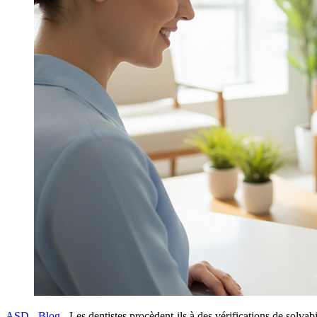
ASD
-
Blog
-
Les dentistes procèdent-ils à des vérifications de solv