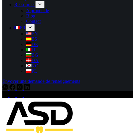
Ressources
A propos de
Blog
Contact
FR
EN
ES
DE
IT
BG
DA
KO
PL
Envoyer une demande de renseignements