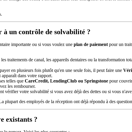
s.
 à un contrôle de solvabilité ?
ntaire importante ou si vous voulez une
plan de paiement
pour un trai
les traitements de canal, les appareils dentaires ou la transformation tot
ayer en plusieurs fois plutôt qu'en une seule fois, il peut faire une
Véri
 apparaît dans votre rapport.
ses telles que
CareCredit, LendingClub ou Springstone
pour couvrir
uvez les rembourser.
 vérifier votre solvabilité si vous avez déjà des dettes ou si vous n'av
La plupart des employés de la réception ont déjà répondu à des question
e existants ?
 le pensez. Voici les plus courantes :