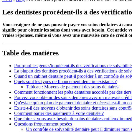
Les dentistes procèdent-ils à des vérificat
Vous craignez de ne pas pouvoir payer vos soins dentaires à cause d
signifie pour obtenir les soins dont vous avez besoin. Cet article
vraies réponses, même si vous avez une mauvaise cote de crédit ou 
Table des matières
Pourquoi les gens s'inquiètent-ils des vérifications de solvabilité
La plupart des dentistes procèdent-ils à des vérifications de solv
Quand un cabinet dentaire peut-il procéder à un contrôle de solv
Quels sont les types de financement dentaire existants ?
Tableau : Moyens de paiement des soins dentaires
Comment fonctionnent les prêts dentaires accordés par des tiers
Pouvez-vous obtenir des soins dentaires avec un mauvais crédit
Qu'est-ce qu'un plan de paiement dentaire et nécessite-t-il un con
Existe-t-il des moyens d'obtenir des soins dentaires sans contrôle
Comment parler des paiements à votre dentiste ?
Que faire si vous avez besoin de soins dentaires coûteux immé
Questions fréquemment posées
Un contrôle de solvabilité dentaire peut-il diminuer mon s