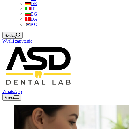
DE
IT
BG
DA
KO
Szukaj
Wyślij zapytanie
WhatsApp
Menu