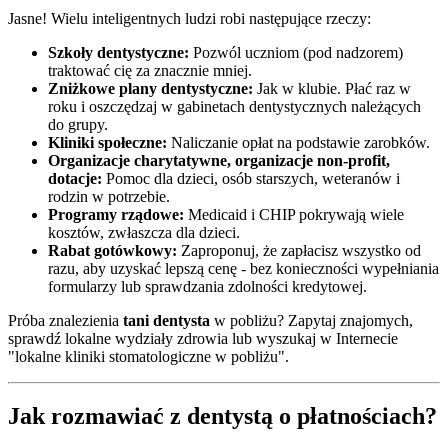
Jasne! Wielu inteligentnych ludzi robi następujące rzeczy:
Szkoły dentystyczne:
Pozwól uczniom (pod nadzorem)
traktować cię za znacznie mniej.
Zniżkowe plany dentystyczne:
Jak w klubie. Płać raz w
roku i oszczędzaj w gabinetach dentystycznych należących
do grupy.
Kliniki społeczne:
Naliczanie opłat na podstawie zarobków.
Organizacje charytatywne, organizacje non-profit,
dotacje:
Pomoc dla dzieci, osób starszych, weteranów i
rodzin w potrzebie.
Programy rządowe:
Medicaid i CHIP pokrywają wiele
kosztów, zwłaszcza dla dzieci.
Rabat gotówkowy:
Zaproponuj, że zapłacisz wszystko od
razu, aby uzyskać lepszą cenę - bez konieczności wypełniania
formularzy lub sprawdzania zdolności kredytowej.
Próba znalezienia
tani dentysta
w pobliżu? Zapytaj znajomych,
sprawdź lokalne wydziały zdrowia lub wyszukaj w Internecie
"lokalne kliniki stomatologiczne w pobliżu".
Jak rozmawiać z dentystą o płatnościach?