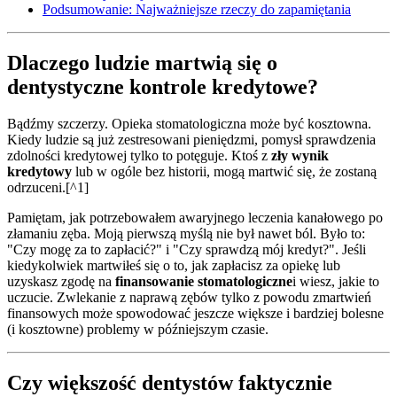
Podsumowanie: Najważniejsze rzeczy do zapamiętania
Dlaczego ludzie martwią się o
dentystyczne kontrole kredytowe?
Bądźmy szczerzy. Opieka stomatologiczna może być kosztowna.
Kiedy ludzie są już zestresowani pieniędzmi, pomysł sprawdzenia
zdolności kredytowej tylko to potęguje. Ktoś z
zły wynik
kredytowy
lub w ogóle bez historii, mogą martwić się, że zostaną
odrzuceni.[^1]
Pamiętam, jak potrzebowałem awaryjnego leczenia kanałowego po
złamaniu zęba. Moją pierwszą myślą nie był nawet ból. Było to:
"Czy mogę za to zapłacić?" i "Czy sprawdzą mój kredyt?". Jeśli
kiedykolwiek martwiłeś się o to, jak zapłacisz za opiekę lub
uzyskasz zgodę na
finansowanie stomatologiczne
i wiesz, jakie to
uczucie. Zwlekanie z naprawą zębów tylko z powodu zmartwień
finansowych może spowodować jeszcze większe i bardziej bolesne
(i kosztowne) problemy w późniejszym czasie.
Czy większość dentystów faktycznie