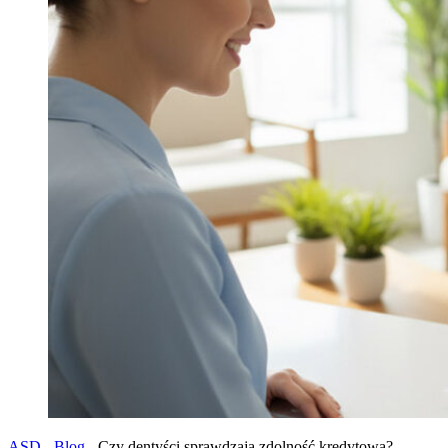
ASD
-
Blog
-
Czy dentyści sprawdzają zdolność kredytową?