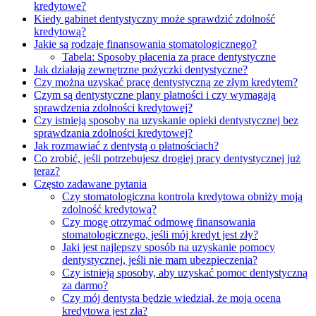
kredytowe?
Kiedy gabinet dentystyczny może sprawdzić zdolność
kredytową?
Jakie są rodzaje finansowania stomatologicznego?
Tabela: Sposoby płacenia za prace dentystyczne
Jak działają zewnętrzne pożyczki dentystyczne?
Czy można uzyskać pracę dentystyczną ze złym kredytem?
Czym są dentystyczne plany płatności i czy wymagają
sprawdzenia zdolności kredytowej?
Czy istnieją sposoby na uzyskanie opieki dentystycznej bez
sprawdzania zdolności kredytowej?
Jak rozmawiać z dentystą o płatnościach?
Co zrobić, jeśli potrzebujesz drogiej pracy dentystycznej już
teraz?
Często zadawane pytania
Czy stomatologiczna kontrola kredytowa obniży moją
zdolność kredytową?
Czy mogę otrzymać odmowę finansowania
stomatologicznego, jeśli mój kredyt jest zły?
Jaki jest najlepszy sposób na uzyskanie pomocy
dentystycznej, jeśli nie mam ubezpieczenia?
Czy istnieją sposoby, aby uzyskać pomoc dentystyczną
za darmo?
Czy mój dentysta będzie wiedział, że moja ocena
kredytowa jest zła?