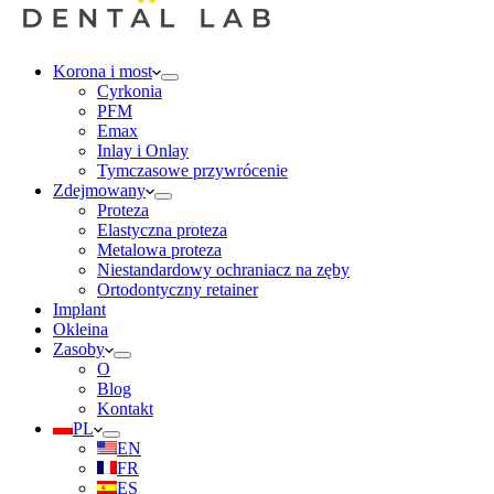
Korona i most
Cyrkonia
PFM
Emax
Inlay i Onlay
Tymczasowe przywrócenie
Zdejmowany
Proteza
Elastyczna proteza
Metalowa proteza
Niestandardowy ochraniacz na zęby
Ortodontyczny retainer
Implant
Okleina
Zasoby
O
Blog
Kontakt
PL
EN
FR
ES