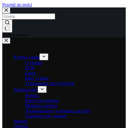
Przejdź do treści
Brak wyników
Korona i most
Cyrkonia
PFM
Emax
Inlay i Onlay
Tymczasowe przywrócenie
Zdejmowany
Proteza
Elastyczna proteza
Metalowa proteza
Niestandardowy ochraniacz na zęby
Ortodontyczny retainer
Implant
Okleina