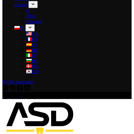
Zasoby
O
Blog
Kontakt
PL
EN
FR
ES
DE
IT
BG
DA
KO
Wyślij zapytanie