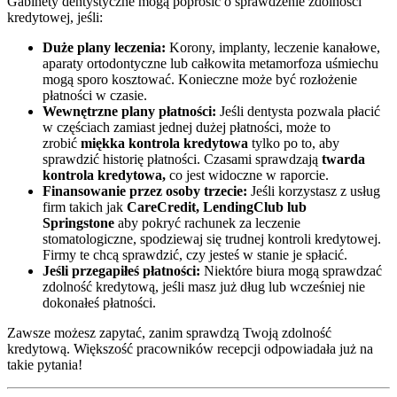
Gabinety dentystyczne mogą poprosić o sprawdzenie zdolności
kredytowej, jeśli:
Duże plany leczenia:
Korony, implanty, leczenie kanałowe,
aparaty ortodontyczne lub całkowita metamorfoza uśmiechu
mogą sporo kosztować. Konieczne może być rozłożenie
płatności w czasie.
Wewnętrzne plany płatności:
Jeśli dentysta pozwala płacić
w częściach zamiast jednej dużej płatności, może to
zrobić
miękka kontrola kredytowa
tylko po to, aby
sprawdzić historię płatności. Czasami sprawdzają
twarda
kontrola kredytowa,
co jest widoczne w raporcie.
Finansowanie przez osoby trzecie:
Jeśli korzystasz z usług
firm takich jak
CareCredit, LendingClub lub
Springstone
aby pokryć rachunek za leczenie
stomatologiczne, spodziewaj się trudnej kontroli kredytowej.
Firmy te chcą sprawdzić, czy jesteś w stanie je spłacić.
Jeśli przegapiłeś płatności:
Niektóre biura mogą sprawdzać
zdolność kredytową, jeśli masz już dług lub wcześniej nie
dokonałeś płatności.
Zawsze możesz zapytać, zanim sprawdzą Twoją zdolność
kredytową. Większość pracowników recepcji odpowiadała już na
takie pytania!