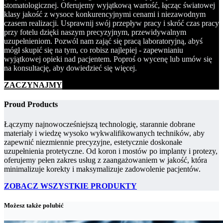
stomatologicznej. Oferujemy wyjątkową wartość, łącząc światowej
klasy jakość z wysoce konkurencyjnymi cenami i niezawodnym
czasem realizacji. Usprawnij swój przepływ pracy i skróć czas pracy
przy fotelu dzięki naszym precyzyjnym, przewidywalnym
uzupełnieniom. Pozwól nam zająć się pracą laboratoryjną, abyś
mógł skupić się na tym, co robisz najlepiej - zapewnianiu
wyjątkowej opieki nad pacjentem. Poproś o wycenę lub umów się
na konsultację, aby dowiedzieć się więcej.
ZACZYNAJMY
Proud Products
Łączymy najnowocześniejszą technologię, starannie dobrane
materiały i wiedzę wysoko wykwalifikowanych techników, aby
zapewnić niezmiennie precyzyjne, estetycznie doskonałe
uzupełnienia protetyczne. Od koron i mostów po implanty i protezy,
oferujemy pełen zakres usług z zaangażowaniem w jakość, która
minimalizuje korekty i maksymalizuje zadowolenie pacjentów.
ZOBACZ WSZYSTKIE PRODUKTY
Możesz także polubić