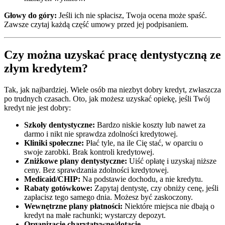
Głowy do góry:
Jeśli ich nie spłacisz, Twoja ocena może spaść.
Zawsze czytaj każdą część umowy przed jej podpisaniem.
Czy można uzyskać pracę dentystyczną ze
złym kredytem?
Tak, jak najbardziej. Wiele osób ma niezbyt dobry kredyt, zwłaszcza
po trudnych czasach. Oto, jak możesz uzyskać opiekę, jeśli Twój
kredyt nie jest dobry:
Szkoły dentystyczne:
Bardzo niskie koszty lub nawet za
darmo i nikt nie sprawdza zdolności kredytowej.
Kliniki społeczne:
Płać tyle, na ile Cię stać, w oparciu o
swoje zarobki. Brak kontroli kredytowej.
Zniżkowe plany dentystyczne:
Uiść opłatę i uzyskaj niższe
ceny. Bez sprawdzania zdolności kredytowej.
Medicaid/CHIP:
Na podstawie dochodu, a nie kredytu.
Rabaty gotówkowe:
Zapytaj dentystę, czy obniży cenę, jeśli
zapłacisz tego samego dnia. Możesz być zaskoczony.
Wewnętrzne plany płatności:
Niektóre miejsca nie dbają o
kredyt na małe rachunki; wystarczy depozyt.
Organizacje charytatywne/dotacje