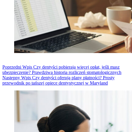
Poprzedni
Wpis
Czy dentyści pobierają więcej opłat, jeśli masz
ubezpieczenie? Prawdziwa historia rozliczeń stomatologicznych
Następny
Wpis
Czy dentyści oferują plany płatności? Prosty
przewodnik po tańszej opiece dentystycznej w Maryland