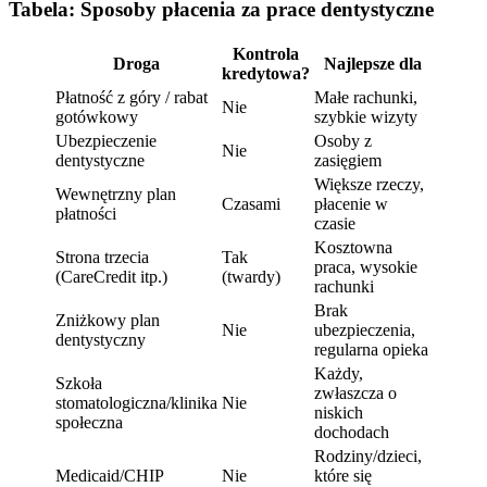
Tabela: Sposoby płacenia za prace dentystyczne
Kontrola
Droga
Najlepsze dla
kredytowa?
Płatność z góry / rabat
Małe rachunki,
Nie
gotówkowy
szybkie wizyty
Ubezpieczenie
Osoby z
Nie
dentystyczne
zasięgiem
Większe rzeczy,
Wewnętrzny plan
Czasami
płacenie w
płatności
czasie
Kosztowna
Strona trzecia
Tak
praca, wysokie
(CareCredit itp.)
(twardy)
rachunki
Brak
Zniżkowy plan
Nie
ubezpieczenia,
dentystyczny
regularna opieka
Każdy,
Szkoła
zwłaszcza o
stomatologiczna/klinika
Nie
niskich
społeczna
dochodach
Rodziny/dzieci,
Medicaid/CHIP
Nie
które się