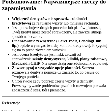
Podsumowanie: Najważniejsze rzeczy do
zapamiętania
Większość dentystów nie sprawdza zdolności
kredytowej
za regularne wizyty lub mniejsze rachunki.
Jeśli potrzebujesz drogich procedur lub planów płatności,
Twój kredyt może zostać sprawdzony, ale zawsze istnieje
sposób na leczenie.
Finansowanie zewnętrzne (CareCredit, LendingClub
itp.)
będzie wymagać twardej kontroli kredytowej. Przygotuj
się na to przed złożeniem wniosku.
Jeśli
ocena kredytowa
jest niski, zacznij od
sprawdzenia
szkoły dentystyczne, kliniki, plany rabatowe,
Medicaid i CHIP
-Nie sprawdzają one zdolności kredytowej.
Zawsze pytaj o wszystkie opcje płatności.
Szczera
rozmowa z dentystą pomoże Ci znaleźć to, co pasuje do
Twojego portfela.
Chroń swoje zęby poprzez częste wizyty u dentysty.
Powstrzymywanie problemów przed ich rozwojem pozwala
zaoszczędzić stres, ból i pieniądze.
Referencje