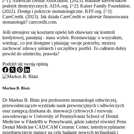
[^1]: American Dental Association. (2023). Badanie kierowników
praktyk dentystycznych. ADA.org. [^2]: Kaiser Family Foundation.
(2022). Dostęp i pokrycie stomatologiczne. KFF.org. [^3]:
CareCredit. (2023). Jak działa CareCredit w zakresie finansowania
stomatologii? carecredit.com.
Jeśli stresujesz się kosztami opieki lub obawiasz się kontroli
kredytowej, pamiętaj - masz wybór. Rozmawiając o wszystkim,
wiedząc, co jest dostępne i planując swoje potrzeby, możesz
zachować zdrowy uśmiech i szczęśliwy portfel. To całkiem dobry
powód do uśmiechu, prawda?
Podziel się swoją opinią
Markus B. Blatz
Dr Markus B. Blatz jest profesorem stomatologii odtwórczej,
przewodniczącym wydziału nauk prewencyjnych i odtwórczych
oraz zastępcą dziekana ds. innowacji cyfrowych i rozwoju
zawodowego w University of Pennsylvania School of Dental
Medicine w Filadelfii w Pensylwanii, gdzie założył również Penn
Dental Medicine CAD/CAM Ceramic Center, interdyscyplinarne
przedsięwzięcie mające na celu badanie nowych technologii i