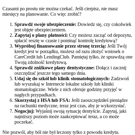
Czasami po prostu nie można czekać. Jeśli cierpisz, nie masz
miesięcy na planowanie. Co więc zrobić?
Sprawdź swoje ubezpieczenie:
Dowiedz się, czy cokolwiek
jest objęte ubezpieczeniem.
Zapytaj o plany płatności:
Czy możesz zacząć od depozytu,
spłacić resztę w czasie i pominąć kontrolę kredytową?
Wypróbuj finansowanie przez stronę trzecią:
Jeśli Twój
kredyt jest w porządku, możesz od razu złożyć wniosek o
CareCredit lub LendingClub. Pamiętaj tylko, że sprawdzą one
Twoją zdolność kredytową.
Sprawdź zniżkowe plany dentystyczne:
Dołącz i zacznij
oszczędzać jeszcze tego samego dnia.
Udaj się do szkół lub klinik stomatologicznych:
Zadzwoń
lub wyszukaj w Internecie lokalne szkoły lub kliniki
stomatologiczne. Wiele z nich oferuje godziny przyjęć w
nagłych przypadkach.
Skorzystaj z HSA lub FSA:
Jeśli zaoszczędziłeś pieniądze
na rachunki medyczne, teraz jest czas, aby je wykorzystać.
Negocjuj:
Wyjaśnij swoją sytuację dentyście. Zapytaj, jaki
najniższy poziom może zaakceptować teraz, a co może
poczekać.
Nie pozwól, aby ból nie był leczony tylko z powodu kredytu.