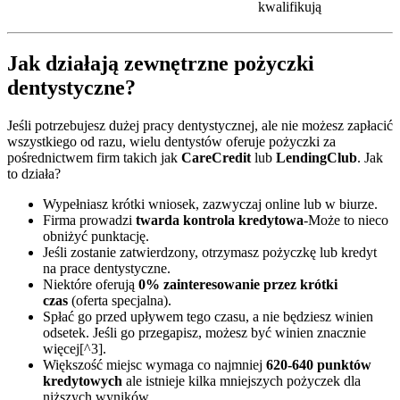
kwalifikują
Jak działają zewnętrzne pożyczki
dentystyczne?
Jeśli potrzebujesz dużej pracy dentystycznej, ale nie możesz zapłacić
wszystkiego od razu, wielu dentystów oferuje pożyczki za
pośrednictwem firm takich jak
CareCredit
lub
LendingClub
. Jak
to działa?
Wypełniasz krótki wniosek, zazwyczaj online lub w biurze.
Firma prowadzi
twarda kontrola kredytowa
-Może to nieco
obniżyć punktację.
Jeśli zostanie zatwierdzony, otrzymasz pożyczkę lub kredyt
na prace dentystyczne.
Niektóre oferują
0% zainteresowanie przez krótki
czas
(oferta specjalna).
Spłać go przed upływem tego czasu, a nie będziesz winien
odsetek. Jeśli go przegapisz, możesz być winien znacznie
więcej[^3].
Większość miejsc wymaga co najmniej
620-640 punktów
kredytowych
ale istnieje kilka mniejszych pożyczek dla
niższych wyników.