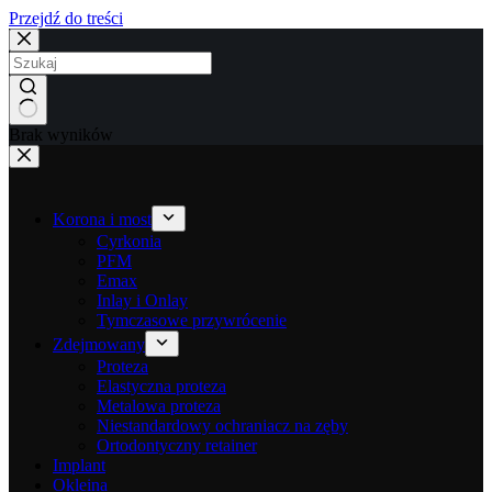
Przejdź do treści
Brak wyników
Korona i most
Cyrkonia
PFM
Emax
Inlay i Onlay
Tymczasowe przywrócenie
Zdejmowany
Proteza
Elastyczna proteza
Metalowa proteza
Niestandardowy ochraniacz na zęby
Ortodontyczny retainer
Implant
Okleina