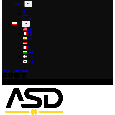
Zasoby
O
Blog
Kontakt
PL
EN
FR
ES
DE
IT
BG
DA
KO
Wyślij zapytanie