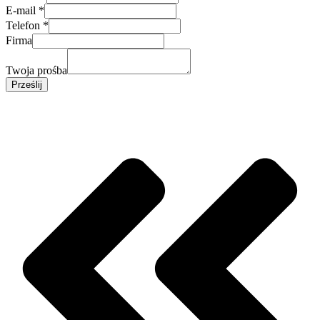
E-mail
*
Telefon
*
Firma
Twoja prośba
Prześlij