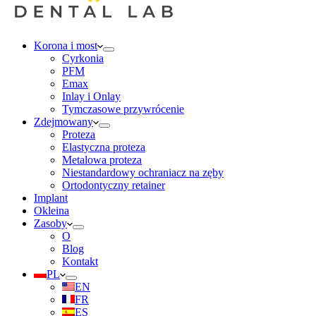
Korona i most
Cyrkonia
PFM
Emax
Inlay i Onlay
Tymczasowe przywrócenie
Zdejmowany
Proteza
Elastyczna proteza
Metalowa proteza
Niestandardowy ochraniacz na zęby
Ortodontyczny retainer
Implant
Okleina
Zasoby
O
Blog
Kontakt
PL
EN
FR
ES