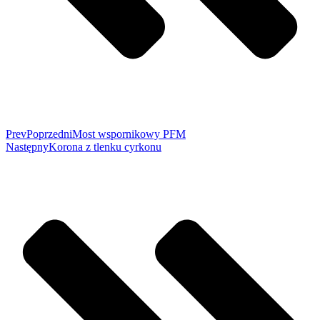
Prev
Poprzedni
Most wspornikowy PFM
Następny
Korona z tlenku cyrkonu