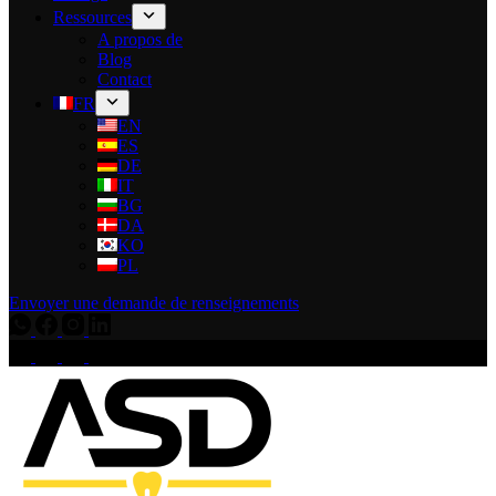
Ressources
A propos de
Blog
Contact
FR
EN
ES
DE
IT
BG
DA
KO
PL
Envoyer une demande de renseignements