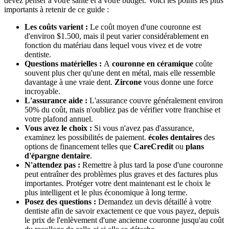
devez penser à votre santé et à votre budget. Voici les points les plus
importants à retenir de ce guide :
Les coûts varient :
Le coût moyen d'une couronne est
d'environ $1.500, mais il peut varier considérablement en
fonction du matériau dans lequel vous vivez et de votre
dentiste.
Questions matérielles :
A
couronne en céramique
coûte
souvent plus cher qu'une dent en métal, mais elle ressemble
davantage à une vraie dent.
Zircone
vous donne une force
incroyable.
L'assurance aide :
L'assurance couvre généralement environ
50% du coût, mais n'oubliez pas de vérifier votre franchise et
votre plafond annuel.
Vous avez le choix :
Si vous n'avez pas d'assurance,
examinez les possibilités de paiement.
écoles dentaires
des
options de financement telles que
CareCredit
ou
plans
d'épargne dentaire
.
N'attendez pas :
Remettre à plus tard la pose d'une couronne
peut entraîner des problèmes plus graves et des factures plus
importantes. Protéger votre dent maintenant est le choix le
plus intelligent et le plus économique à long terme.
Posez des questions :
Demandez un devis détaillé à votre
dentiste afin de savoir exactement ce que vous payez, depuis
le prix de l'enlèvement d'une ancienne couronne jusqu'au coût