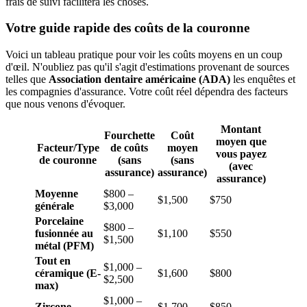
frais de suivi facilitera les choses.
Votre guide rapide des coûts de la couronne
Voici un tableau pratique pour voir les coûts moyens en un coup
d'œil. N'oubliez pas qu'il s'agit d'estimations provenant de sources
telles que
Association dentaire américaine (ADA)
les enquêtes et
les compagnies d'assurance. Votre coût réel dépendra des facteurs
que nous venons d'évoquer.
Montant
Fourchette
Coût
moyen que
Facteur/Type
de coûts
moyen
vous payez
de couronne
(sans
(sans
(avec
assurance)
assurance)
assurance)
Moyenne
$800 –
$1,500
$750
générale
$3,000
Porcelaine
$800 –
fusionnée au
$1,100
$550
$1,500
métal (PFM)
Tout en
$1,000 –
céramique (E-
$1,600
$800
$2,500
max)
$1,000 –
Zircone
$1,700
$850