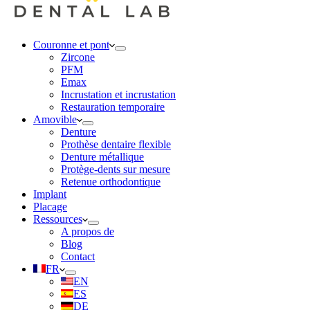
Couronne et pont
Zircone
PFM
Emax
Incrustation et incrustation
Restauration temporaire
Amovible
Denture
Prothèse dentaire flexible
Denture métallique
Protège-dents sur mesure
Retenue orthodontique
Implant
Placage
Ressources
A propos de
Blog
Contact
FR
EN
ES
DE