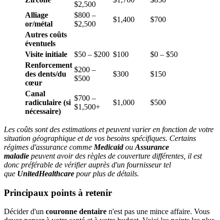
$2,500
Alliage
$800 –
$1,400
$700
or/métal
$2,500
Autres coûts
éventuels
Visite initiale
$50 – $200
$100
$0 – $50
Renforcement
$200 –
des dents/du
$300
$150
$500
cœur
Canal
$700 –
radiculaire (si
$1,000
$500
$1,500+
nécessaire)
Les coûts sont des estimations et peuvent varier en fonction de votre
situation géographique et de vos besoins spécifiques. Certains
régimes d'assurance comme
Medicaid
ou
Assurance
maladie
peuvent avoir des règles de couverture différentes, il est
donc préférable de vérifier auprès d'un fournisseur tel
que
UnitedHealthcare
pour plus de détails.
Principaux points à retenir
Décider d'un
couronne dentaire
n'est pas une mince affaire. Vous