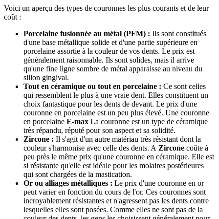
Voici un aperçu des types de couronnes les plus courants et de leur
coût :
Porcelaine fusionnée au métal (PFM) :
Ils sont constitués
d'une base métallique solide et d'une partie supérieure en
porcelaine assortie à la couleur de vos dents. Le prix est
généralement raisonnable. Ils sont solides, mais il arrive
qu'une fine ligne sombre de métal apparaisse au niveau du
sillon gingival.
Tout en céramique ou tout en porcelaine :
Ce sont celles
qui ressemblent le plus à une vraie dent. Elles constituent un
choix fantastique pour les dents de devant. Le prix d'une
couronne en porcelaine est un peu plus élevé. Une couronne
en porcelaine
E-max
La couronne est un type de céramique
très répandu, réputé pour son aspect et sa solidité.
Zircone :
Il s'agit d'un autre matériau très résistant dont la
couleur s'harmonise avec celle des dents. A
Zircone
coûte à
peu près le même prix qu'une couronne en céramique. Elle est
si résistante qu'elle est idéale pour les molaires postérieures
qui sont chargées de la mastication.
Or ou alliages métalliques :
Le prix d'une couronne en or
peut varier en fonction du cours de l'or. Ces couronnes sont
incroyablement résistantes et n'agressent pas les dents contre
lesquelles elles sont posées. Comme elles ne sont pas de la
couleur des dents, les gens les choisissent généralement pour