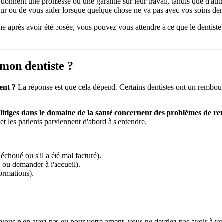
 donnent une promesse ou une garantie sur leur travail, tandis que d'autre
ur ou de vous aider lorsque quelque chose ne va pas avec vos soins den
 après avoir été posée, vous pouvez vous attendre à ce que le dentiste
mon dentiste ?
ent ?
La réponse est que cela dépend. Certains dentistes ont un rembou
 litiges dans le domaine de la santé concernent des problèmes de r
et les patients parviennent d'abord à s'entendre.
 échoué ou s'il a été mal facturé).
e ou demander à l'accueil).
ormations).
si vous n'en avez pas eu pour votre argent, vous ne devriez pas avoir à 