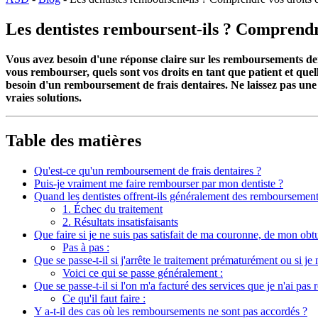
Les dentistes remboursent-ils ? Comprendre 
Vous avez besoin d'une réponse claire sur les remboursements dentai
vous rembourser, quels sont vos droits en tant que patient et que
besoin d'un remboursement de frais dentaires. Ne laissez pas une m
vraies solutions.
Table des matières
Qu'est-ce qu'un remboursement de frais dentaires ?
Puis-je vraiment me faire rembourser par mon dentiste ?
Quand les dentistes offrent-ils généralement des remboursement
1. Échec du traitement
2. Résultats insatisfaisants
Que faire si je ne suis pas satisfait de ma couronne, de mon ob
Pas à pas :
Que se passe-t-il si j'arrête le traitement prématurément ou si je 
Voici ce qui se passe généralement :
Que se passe-t-il si l'on m'a facturé des services que je n'ai pas 
Ce qu'il faut faire :
Y a-t-il des cas où les remboursements ne sont pas accordés ?