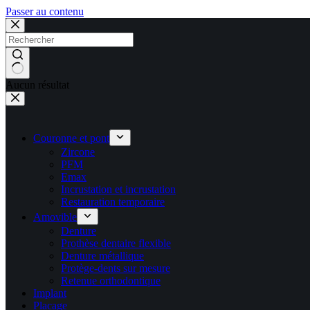
Passer au contenu
Aucun résultat
Couronne et pont
Zircone
PFM
Emax
Incrustation et incrustation
Restauration temporaire
Amovible
Denture
Prothèse dentaire flexible
Denture métallique
Protège-dents sur mesure
Retenue orthodontique
Implant
Placage