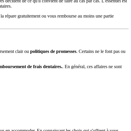
s décident de ce qu'il convient de faire au cas par cas. L'essentiel est
taires.
 la répare gratuitement ou vous rembourse au moins une partie
rsement clair ou
politiques de promesses
. Certains ne le font pas ou
emboursement de frais dentaires.
. En général, ces affaires ne sont
vous en accommoder. En connaissant les choix qui s'offrent à vous,