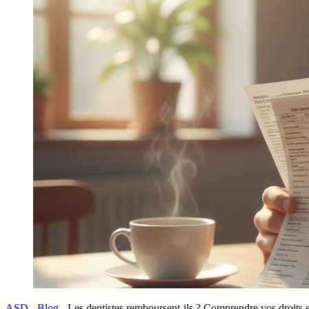
ASD
-
Blog
-
Les dentistes remboursent-ils ? Comprendre vos droits et