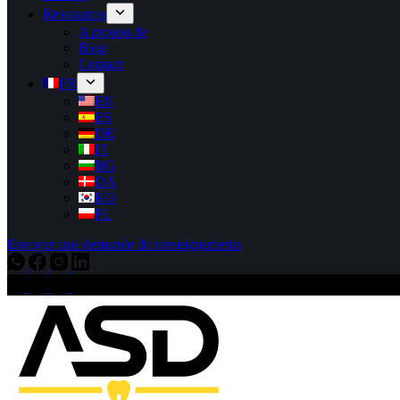
Ressources
A propos de
Blog
Contact
FR
EN
ES
DE
IT
BG
DA
KO
PL
Envoyer une demande de renseignements