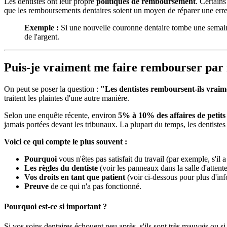
Les dentistes ont leur propre
politiques de remboursement
. Certains
que les remboursements dentaires soient un moyen de réparer une erre
Exemple :
Si une nouvelle couronne dentaire tombe une semaine
de l'argent.
Puis-je vraiment me faire rembourser par 
On peut se poser la question :
"Les dentistes remboursent-ils vraim
traitent les plaintes d'une autre manière.
Selon une enquête récente, environ
5% à 10% des affaires de petits
jamais portées devant les tribunaux. La plupart du temps, les dentistes 
Voici ce qui compte le plus souvent :
Pourquoi
vous n'êtes pas satisfait du travail (par exemple, s'il a
Les règles du dentiste
(voir les panneaux dans la salle d'attent
Vos droits en tant que patient
(voir ci-dessous pour plus d'inf
Preuve
de ce qui n'a pas fonctionné.
Pourquoi est-ce si important ?
Si vos soins dentaires échouent peu après, s'ils sont très mauvais ou 