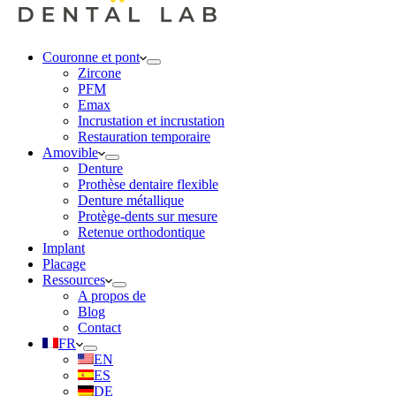
Couronne et pont
Zircone
PFM
Emax
Incrustation et incrustation
Restauration temporaire
Amovible
Denture
Prothèse dentaire flexible
Denture métallique
Protège-dents sur mesure
Retenue orthodontique
Implant
Placage
Ressources
A propos de
Blog
Contact
FR
EN
ES
DE