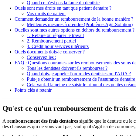
Quand ce n'est pas la faute du dentiste
Quels sont mes droits en tant que patient dentaire ?
Vos droits de patient
Comment demander un remboursement de la bonne manière ?
Meilleures mesures à prendre (Problème-Agit-Solution)
Quelles sont mes autres options en dehors du remboursement ?
1. Refaire ou réparer le travail
2. Remboursement partiel
3. Crédit pour services ultérieurs
Quels documents dois-je conserver ?
Conservez-les :
FAQ : Questions courantes sur les remboursements des soins de
Tous les dentistes doivent-ils rembourser ?
Quand dois-je appeler l'ordre des dentistes ou l'ADA ?
Puis-je obtenir un remboursement de l'assurance dentaire
Cela vaut-il la peine de saisir le tribunal des petites créan
Points clés à retenir
Qu'est-ce qu'un remboursement de frais de
A
remboursement des frais dentaires
signifie que le dentiste ou le
des chaussures qui ne vous vont pas, sauf qu'il s'agit ici de couronnes