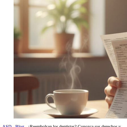
ASD
-
Blog
-
¿Reembolsan los dentistas? Conozca sus derechos y