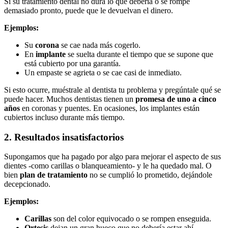
Si su tratamiento dental no dura lo que debería o se rompe
demasiado pronto, puede que le devuelvan el dinero.
Ejemplos:
Su
corona
se cae nada más cogerlo.
En
implante
se suelta durante el tiempo que se supone que
está cubierto por una garantía.
Un empaste se agrieta o se cae casi de inmediato.
Si esto ocurre, muéstrale al dentista tu problema y pregúntale qué se
puede hacer. Muchos dentistas tienen un
promesa de uno a cinco
años
en coronas y puentes. En ocasiones, los implantes están
cubiertos incluso durante más tiempo.
2. Resultados insatisfactorios
Supongamos que ha pagado por algo para mejorar el aspecto de sus
dientes -como carillas o blanqueamiento- y le ha quedado mal. O
bien
plan de tratamiento
no se cumplió lo prometido, dejándole
decepcionado.
Ejemplos:
Carillas
son del color equivocado o se rompen enseguida.
Ortesis
dejan un gran hueco que no debería estar ahí.