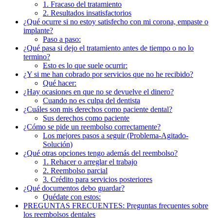
1. Fracaso del tratamiento
2. Resultados insatisfactorios
¿Qué ocurre si no estoy satisfecho con mi corona, empaste o
implante?
Paso a paso:
¿Qué pasa si dejo el tratamiento antes de tiempo o no lo
termino?
Esto es lo que suele ocurrir:
¿Y si me han cobrado por servicios que no he recibido?
Qué hacer:
¿Hay ocasiones en que no se devuelve el dinero?
Cuando no es culpa del dentista
¿Cuáles son mis derechos como paciente dental?
Sus derechos como paciente
¿Cómo se pide un reembolso correctamente?
Los mejores pasos a seguir (Problema-Agitado-
Solución)
¿Qué otras opciones tengo además del reembolso?
1. Rehacer o arreglar el trabajo
2. Reembolso parcial
3. Crédito para servicios posteriores
¿Qué documentos debo guardar?
Quédate con estos:
PREGUNTAS FRECUENTES: Preguntas frecuentes sobre
los reembolsos dentales