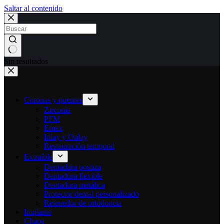
Saltar al contenido
Sin resultados
Coronas y puentes
Zirconia
PFM
Emax
Inlay y Onlay
Restauración temporal
Extraíble
Dentadura postiza
Dentadura flexible
Dentadura metálica
Protector dental personalizado
Retenedor de ortodoncia
Implante
Chapa