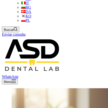
IT
BG
DA
KO
PL
Buscar
Enviar consulta
WhatsApp
Menú