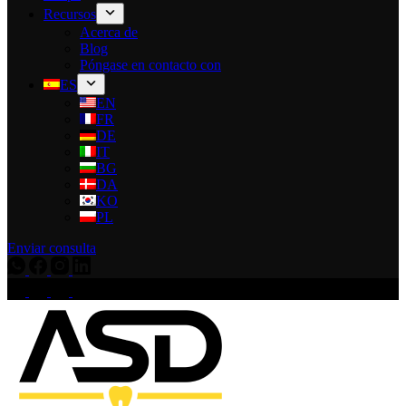
Recursos
Acerca de
Blog
Póngase en contacto con
ES
EN
FR
DE
IT
BG
DA
KO
PL
Enviar consulta