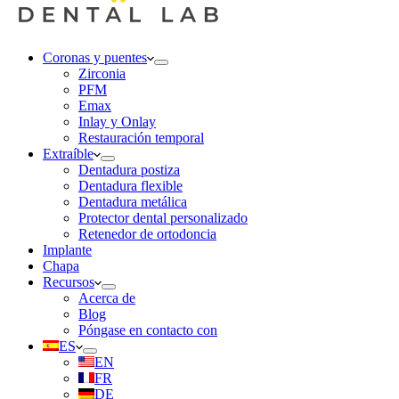
Coronas y puentes
Zirconia
PFM
Emax
Inlay y Onlay
Restauración temporal
Extraíble
Dentadura postiza
Dentadura flexible
Dentadura metálica
Protector dental personalizado
Retenedor de ortodoncia
Implante
Chapa
Recursos
Acerca de
Blog
Póngase en contacto con
ES
EN
FR
DE