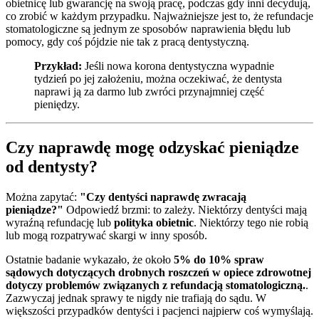
obietnicę lub gwarancję na swoją pracę, podczas gdy inni decydują,
co zrobić w każdym przypadku. Najważniejsze jest to, że refundacje
stomatologiczne są jednym ze sposobów naprawienia błędu lub
pomocy, gdy coś pójdzie nie tak z pracą dentystyczną.
Przykład:
Jeśli nowa korona dentystyczna wypadnie
tydzień po jej założeniu, można oczekiwać, że dentysta
naprawi ją za darmo lub zwróci przynajmniej część
pieniędzy.
Czy naprawdę mogę odzyskać pieniądze
od dentysty?
Można zapytać:
"Czy dentyści naprawdę zwracają
pieniądze?"
Odpowiedź brzmi: to zależy. Niektórzy dentyści mają
wyraźną refundację lub
polityka obietnic
. Niektórzy tego nie robią
lub mogą rozpatrywać skargi w inny sposób.
Ostatnie badanie wykazało, że około
5% do 10% spraw
sądowych dotyczących drobnych roszczeń w opiece zdrowotnej
dotyczy problemów związanych z refundacją stomatologiczną.
.
Zazwyczaj jednak sprawy te nigdy nie trafiają do sądu. W
większości przypadków dentyści i pacjenci najpierw coś wymyślają.