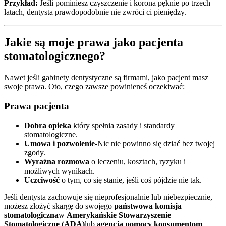
Przykład:
Jeśli pominiesz czyszczenie i korona pęknie po trzech
latach, dentysta prawdopodobnie nie zwróci ci pieniędzy.
Jakie są moje prawa jako pacjenta
stomatologicznego?
Nawet jeśli gabinety dentystyczne są firmami, jako pacjent masz
swoje prawa. Oto, czego zawsze powinieneś oczekiwać:
Prawa pacjenta
Dobra opieka
który spełnia zasady i standardy
stomatologiczne.
Umowa i pozwolenie
-Nic nie powinno się dziać bez twojej
zgody.
Wyraźna rozmowa
o leczeniu, kosztach, ryzyku i
możliwych wynikach.
Uczciwość
o tym, co się stanie, jeśli coś pójdzie nie tak.
Jeśli dentysta zachowuje się nieprofesjonalnie lub niebezpiecznie,
możesz złożyć skargę do swojego
państwowa komisja
stomatologiczna
w
Amerykańskie Stowarzyszenie
Stomatologiczne (ADA)
lub
agencja pomocy konsumentom
.