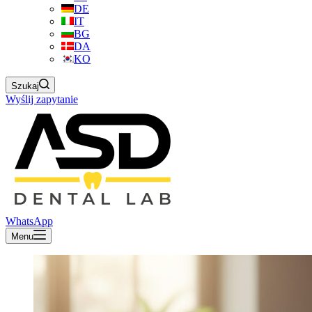
DE
IT
BG
DA
KO
Szukaj
Wyślij zapytanie
WhatsApp
Menu