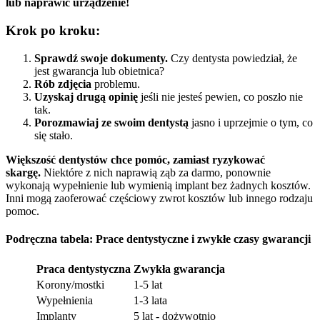
lub naprawić urządzenie!
Krok po kroku:
Sprawdź swoje dokumenty.
Czy dentysta powiedział, że
jest gwarancja lub obietnica?
Rób zdjęcia
problemu.
Uzyskaj drugą opinię
jeśli nie jesteś pewien, co poszło nie
tak.
Porozmawiaj ze swoim dentystą
jasno i uprzejmie o tym, co
się stało.
Większość dentystów chce pomóc, zamiast ryzykować
skargę.
Niektóre z nich naprawią ząb za darmo, ponownie
wykonają wypełnienie lub wymienią implant bez żadnych kosztów.
Inni mogą zaoferować częściowy zwrot kosztów lub innego rodzaju
pomoc.
Podręczna tabela: Prace dentystyczne i zwykłe czasy gwarancji
Praca dentystyczna
Zwykła gwarancja
Korony/mostki
1-5 lat
Wypełnienia
1-3 lata
Implanty
5 lat - dożywotnio