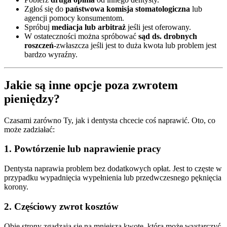
Zgłoś się do
państwowa komisja stomatologiczna
lub
agencji pomocy konsumentom.
Spróbuj
mediacja lub arbitraż
jeśli jest oferowany.
W ostateczności można spróbować
sąd ds. drobnych
roszczeń
-zwłaszcza jeśli jest to duża kwota lub problem jest
bardzo wyraźny.
Jakie są inne opcje poza zwrotem
pieniędzy?
Czasami zarówno Ty, jak i dentysta chcecie coś naprawić. Oto, co
może zadziałać:
1. Powtórzenie lub naprawienie pracy
Dentysta naprawia problem bez dodatkowych opłat. Jest to częste w
przypadku wypadnięcia wypełnienia lub przedwczesnego pęknięcia
korony.
2. Częściowy zwrot kosztów
Obie strony zgadzają się na mniejszą kwotę, która może wystarczyć