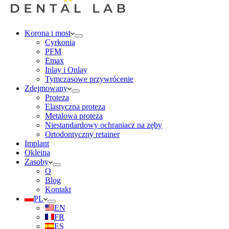
Korona i most
Cyrkonia
PFM
Emax
Inlay i Onlay
Tymczasowe przywrócenie
Zdejmowany
Proteza
Elastyczna proteza
Metalowa proteza
Niestandardowy ochraniacz na zęby
Ortodontyczny retainer
Implant
Okleina
Zasoby
O
Blog
Kontakt
PL
EN
FR
ES