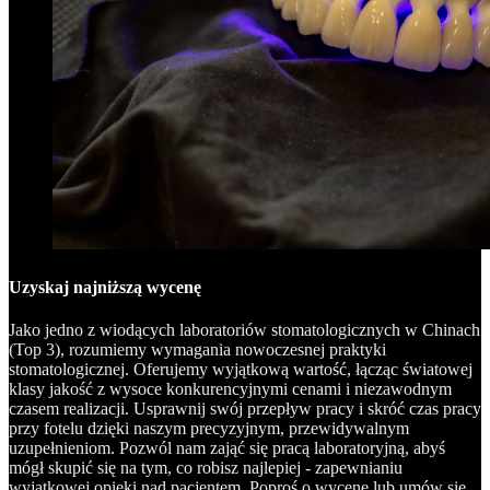
Uzyskaj najniższą wycenę
Jako jedno z wiodących laboratoriów stomatologicznych w Chinach
(Top 3), rozumiemy wymagania nowoczesnej praktyki
stomatologicznej. Oferujemy wyjątkową wartość, łącząc światowej
klasy jakość z wysoce konkurencyjnymi cenami i niezawodnym
czasem realizacji. Usprawnij swój przepływ pracy i skróć czas pracy
przy fotelu dzięki naszym precyzyjnym, przewidywalnym
uzupełnieniom. Pozwól nam zająć się pracą laboratoryjną, abyś
mógł skupić się na tym, co robisz najlepiej - zapewnianiu
wyjątkowej opieki nad pacjentem. Poproś o wycenę lub umów się