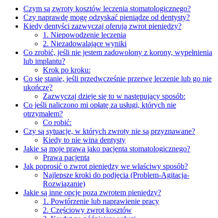
Czym są zwroty kosztów leczenia stomatologicznego?
Czy naprawdę mogę odzyskać pieniądze od dentysty?
Kiedy dentyści zazwyczaj oferują zwrot pieniędzy?
1. Niepowodzenie leczenia
2. Niezadowalające wyniki
Co zrobić, jeśli nie jestem zadowolony z korony, wypełnienia
lub implantu?
Krok po kroku:
Co się stanie, jeśli przedwcześnie przerwę leczenie lub go nie
ukończę?
Zazwyczaj dzieje się to w następujący sposób:
Co jeśli naliczono mi opłatę za usługi, których nie
otrzymałem?
Co robić:
Czy są sytuacje, w których zwroty nie są przyznawane?
Kiedy to nie wina dentysty
Jakie są moje prawa jako pacjenta stomatologicznego?
Prawa pacjenta
Jak poprosić o zwrot pieniędzy we właściwy sposób?
Najlepsze kroki do podjęcia (Problem-Agitacja-
Rozwiązanie)
Jakie są inne opcje poza zwrotem pieniędzy?
1. Powtórzenie lub naprawienie pracy
2. Częściowy zwrot kosztów