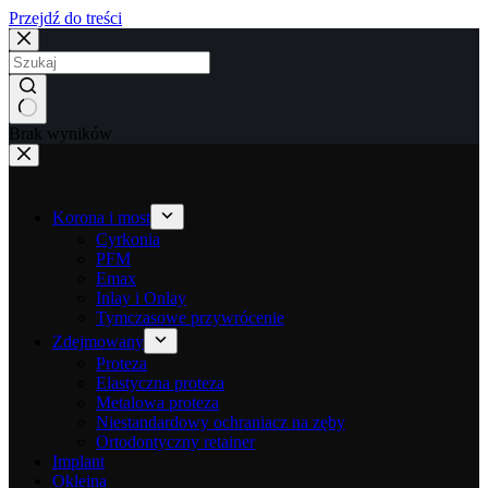
Przejdź do treści
Brak wyników
Korona i most
Cyrkonia
PFM
Emax
Inlay i Onlay
Tymczasowe przywrócenie
Zdejmowany
Proteza
Elastyczna proteza
Metalowa proteza
Niestandardowy ochraniacz na zęby
Ortodontyczny retainer
Implant
Okleina