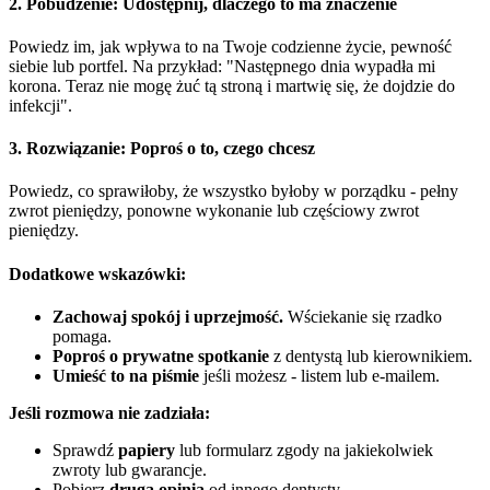
2.
Pobudzenie:
Udostępnij, dlaczego to ma znaczenie
Powiedz im, jak wpływa to na Twoje codzienne życie, pewność
siebie lub portfel. Na przykład: "Następnego dnia wypadła mi
korona. Teraz nie mogę żuć tą stroną i martwię się, że dojdzie do
infekcji".
3.
Rozwiązanie:
Poproś o to, czego chcesz
Powiedz, co sprawiłoby, że wszystko byłoby w porządku - pełny
zwrot pieniędzy, ponowne wykonanie lub częściowy zwrot
pieniędzy.
Dodatkowe wskazówki:
Zachowaj spokój i uprzejmość.
Wściekanie się rzadko
pomaga.
Poproś o prywatne spotkanie
z dentystą lub kierownikiem.
Umieść to na piśmie
jeśli możesz - listem lub e-mailem.
Jeśli rozmowa nie zadziała:
Sprawdź
papiery
lub formularz zgody na jakiekolwiek
zwroty lub gwarancje.
Pobierz
druga opinia
od innego dentysty.