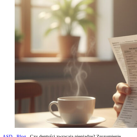
ASD
-
Blog
-
Czy dentyści zwracają pieniądze? Zrozumienie