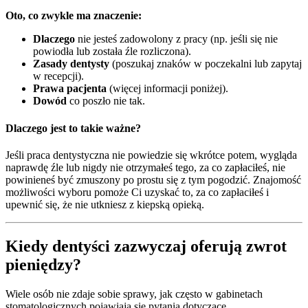
Oto, co zwykle ma znaczenie:
Dlaczego
nie jesteś zadowolony z pracy (np. jeśli się nie
powiodła lub została źle rozliczona).
Zasady dentysty
(poszukaj znaków w poczekalni lub zapytaj
w recepcji).
Prawa pacjenta
(więcej informacji poniżej).
Dowód
co poszło nie tak.
Dlaczego jest to takie ważne?
Jeśli praca dentystyczna nie powiedzie się wkrótce potem, wygląda
naprawdę źle lub nigdy nie otrzymałeś tego, za co zapłaciłeś, nie
powinieneś być zmuszony po prostu się z tym pogodzić. Znajomość
możliwości wyboru pomoże Ci uzyskać to, za co zapłaciłeś i
upewnić się, że nie utkniesz z kiepską opieką.
Kiedy dentyści zazwyczaj oferują zwrot
pieniędzy?
Wiele osób nie zdaje sobie sprawy, jak często w gabinetach
stomatologicznych pojawiają się pytania dotyczące