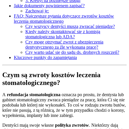
3. Kredyt na późniejsze usługi
Jakie dokumenty powinienem zapisać?
Zachowaj je:
FAQ: Najczęstsze pytania dotyczące zwrotów kosztów
leczenia stomatologicznego
Czy wszyscy dentyści muszą zwracać pieniądze?
Kiedy należy skontaktować się z komisją
stomatologiczną lub ADA?
Czy mogę otrzymać zwrot z ubezpieczenia
dentystycznego za źle wykonaną pracę?
Czy warto udać się do sądu ds. drobnych roszczeń?
Kluczowe punkty do zapamiętania
Czym są zwroty kosztów leczenia
stomatologicznego?
A
refundacja stomatologiczna
oznacza po prostu, że dentysta lub
gabinet stomatologiczny zwraca pieniądze za pracę, która Ci się nie
podobała lub której nie wykonałeś. To coś w rodzaju zwrotu butów,
które nie pasują, z tą różnicą, że w tym przypadku chodzi o korony,
wypełnienia, implanty lub inne zabiegi.
Dentyści mają swoje własne
polityka zwrotów
. Niektórzy dają