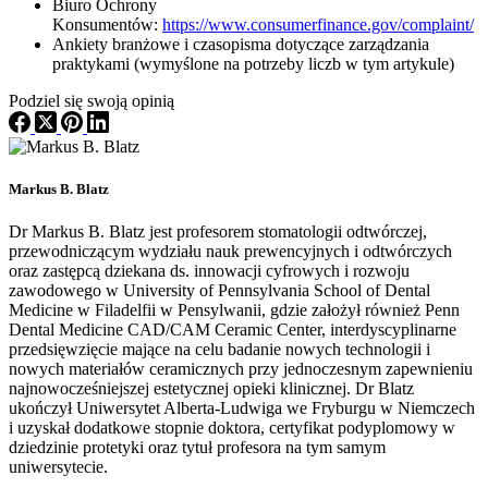
Biuro Ochrony
Konsumentów:
https://www.consumerfinance.gov/complaint/
Ankiety branżowe i czasopisma dotyczące zarządzania
praktykami (wymyślone na potrzeby liczb w tym artykule)
Podziel się swoją opinią
Markus B. Blatz
Dr Markus B. Blatz jest profesorem stomatologii odtwórczej,
przewodniczącym wydziału nauk prewencyjnych i odtwórczych
oraz zastępcą dziekana ds. innowacji cyfrowych i rozwoju
zawodowego w University of Pennsylvania School of Dental
Medicine w Filadelfii w Pensylwanii, gdzie założył również Penn
Dental Medicine CAD/CAM Ceramic Center, interdyscyplinarne
przedsięwzięcie mające na celu badanie nowych technologii i
nowych materiałów ceramicznych przy jednoczesnym zapewnieniu
najnowocześniejszej estetycznej opieki klinicznej. Dr Blatz
ukończył Uniwersytet Alberta-Ludwiga we Fryburgu w Niemczech
i uzyskał dodatkowe stopnie doktora, certyfikat podyplomowy w
dziedzinie protetyki oraz tytuł profesora na tym samym
uniwersytecie.