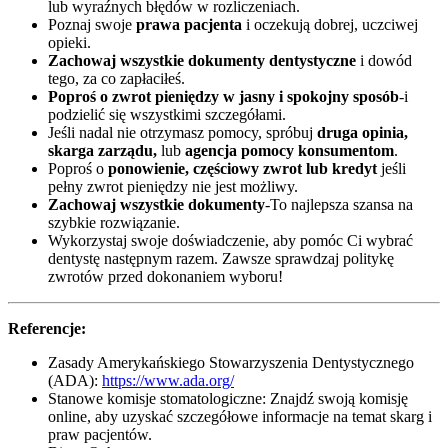
lub wyraźnych błędów w rozliczeniach.
Poznaj swoje
prawa pacjenta
i oczekują dobrej, uczciwej
opieki.
Zachowaj wszystkie dokumenty dentystyczne
i dowód
tego, za co zapłaciłeś.
Poproś o zwrot pieniędzy w jasny i spokojny sposób
-i
podzielić się wszystkimi szczegółami.
Jeśli nadal nie otrzymasz pomocy, spróbuj
druga opinia,
skarga zarządu,
lub
agencja pomocy konsumentom
.
Poproś o
ponowienie, częściowy zwrot lub kredyt
jeśli
pełny zwrot pieniędzy nie jest możliwy.
Zachowaj wszystkie dokumenty
-To najlepsza szansa na
szybkie rozwiązanie.
Wykorzystaj swoje doświadczenie, aby pomóc Ci wybrać
dentystę następnym razem. Zawsze sprawdzaj politykę
zwrotów przed dokonaniem wyboru!
Referencje:
Zasady Amerykańskiego Stowarzyszenia Dentystycznego
(ADA):
https://www.ada.org/
Stanowe komisje stomatologiczne: Znajdź swoją komisję
online, aby uzyskać szczegółowe informacje na temat skarg i
praw pacjentów.