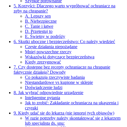
Szybkie porównanie
5. Korzyści: Dlaczego warto wypróbować ochraniacz na
zęby na chrapanie?
A. Lepszy sen
B. Niebezpieczne
C. Tanie i łatwe
D. Przetestuj to
E. Świetny w podróży
6. Skutki uboczne i bezpieczeństwo: Co należy wiedzieć
Częste działania niepożądane
Mniej powszechne rzeczy
Wskazówki dotyczące bezpieczeństwa
Kiedy zrezygnować
7. Czy dostępne bez recepty ochraniacze na chrapanie
faktycznie działają? Dowody
Co pokazują rzeczywiste badania
Niestandardowe vs kupione w sklepie
Doświadczenie ludzi
8. Jak wybrać odpowiednie urządzenie
Inteligentne pytania
Jak to zrobić: Zakładanie ochraniacza na ukąszenia i
czyraki
9. Kiedy udać się do lekarza (nie ignoruj tych objawów)
W razie potrzeby należy skontaktować się z lekarzem
lub specjalistą ds. snu: