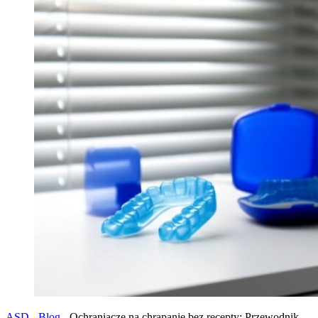
ASD
-
Blog
-
Ochraniacze na chrapanie bez recepty: Przewodnik