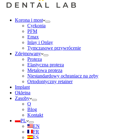
Korona i most
Cyrkonia
PFM
Emax
Inlay i Onlay
Tymczasowe przywrócenie
Zdejmowany
Proteza
Elastyczna proteza
Metalowa proteza
Niestandardowy ochraniacz na zęby
Ortodontyczny retainer
Implant
Okleina
Zasoby
O
Blog
Kontakt
PL
EN
FR
ES