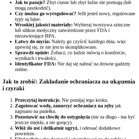
Jak to pasuje?
Zbyt ciasne lub zbyt luźne nie pomogą (lub
mogą zaszkodzić).
Czy można go wyregulować?
Jeśli jesteś nowy, regulowane
typy są fajne.
Wysokiej jakości materiały:
Wybieraj tworzywa sztuczne
lub silikon medyczny zatwierdzone przez FDA i
niezawierające BPA.
Łatwy do mycia:
Należy go czyścić każdego dnia, więc
upewnij się, że nie jest to skomplikowane.
Sprawdź opinie:
Zobacz, co ludzie mówią o komforcie,
wynikach i trwałości.
Identyfikator FDA:
Nie daj się nabrać na dziwne gadżety
online.
Jak to zrobić: Zakładanie ochraniacza na ukąszenia
i czyraki
Przeczytaj instrukcje.
Nie pomijaj tego kroku.
Zagotować wodę, zanurzyć ochraniacz na zęby
jak
napisano na pudełku.
Pozostawić na chwilę do ostygnięcia
(nie za długo - ma być
jeszcze miękki, a nie gorący).
Włóż do ust i delikatnie ugryź,
i odessać dodatkowe
powietrze.