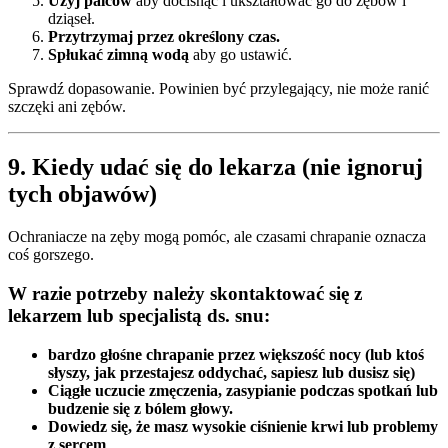
Użyj palców
aby docisnąć i ukształtować go do zębów i
dziąseł.
Przytrzymaj przez określony czas.
Spłukać zimną wodą
aby go ustawić.
Sprawdź dopasowanie. Powinien być przylegający, nie może ranić
szczęki ani zębów.
9. Kiedy udać się do lekarza (nie ignoruj
tych objawów)
Ochraniacze na zęby mogą pomóc, ale czasami chrapanie oznacza
coś gorszego.
W razie potrzeby należy skontaktować się z
lekarzem lub specjalistą ds. snu:
bardzo głośne chrapanie przez większość nocy (lub ktoś
słyszy, jak przestajesz oddychać, sapiesz lub dusisz się)
Ciągłe uczucie zmęczenia, zasypianie podczas spotkań lub
budzenie się z bólem głowy.
Dowiedz się, że masz wysokie ciśnienie krwi lub problemy
z sercem