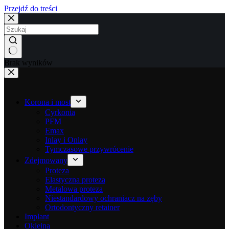
Przejdź do treści
Brak wyników
Korona i most
Cyrkonia
PFM
Emax
Inlay i Onlay
Tymczasowe przywrócenie
Zdejmowany
Proteza
Elastyczna proteza
Metalowa proteza
Niestandardowy ochraniacz na zęby
Ortodontyczny retainer
Implant
Okleina