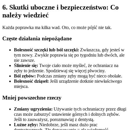
6. Skutki uboczne i bezpieczeństwo: Co
należy wiedzieć
Każda poprawka ma kilka wad. Oto, co może pójść nie tak.
Częste działania niepożądane
Bolesność szczęki lub ból szczęki:
Zwłaszcza, gdy jesteś w
tym nowy. Zwykle poprawia się po tygodniu lub dwóch, ale
nie zawsze.
Ślinienie się:
Twoje ciało może myśleć, że ochraniacz na
zęby to jedzenie. Spodziewaj się więcej plwociny.
Ból zębów:
Podczas zmiany zęby mogą być nieco obolałe.
Bolesność dziąseł:
Jeśli urządzenie dotknie niewłaściwego
miejsca.
Mniej powszechne rzeczy
Zmiany ugryzienia:
Używanie tych ochraniaczy przez długi
czas może zaburzyć ustawienie górnych i dolnych zębów.
Jeśli to zauważysz, porozmawiaj z dentystą.
Luźne zęby:
Niedobrze, jeśli masz dużo prac
dentystycznych. Złe dopasowanie = zła wiadomość.