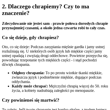
2. Dlaczego chrapiemy? Czy to ma
znaczenie?
Zdecydowanie nie jesteś sam - prawie połowa dorosłych chrapie
przynajmniej czasami, a około jedna czwarta robi to cały czas.
Co się dzieje, gdy chrapiesz?
Oto, co się dzieje: Podczas zasypiania mięśnie gardła i jamy ustnej
rozluźniają się. U niektórych osób język lub miękkie części jamy
ustnej opadają i zwężają drogi oddechowe. Powietrze przepycha się,
powodując trzepotanie tych miękkich części - i stąd pochodzi
dźwięk chrapania.
Odgłosy chrapania:
To po prostu wiotkie tkanki miękkie,
zwłaszcza język i podniebienie miękkie, drgające podczas
oddychania.
Każdy może chrapać:
Mężczyźni chrapią więcej do 50. roku
życia, a kobiety nadrabiają zaległości po menopauzie.
Czy powinieneś się martwić?
To zależy. Jeśli twoje chrapanie jest bardzo głośne, z trudem łapiesz