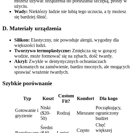
możesz używać urządzenia do poruszania szczęką, prosty w
użyciu.
Wady:
Niektórzy ludzie nie lubią tego uczucia, a ty możesz
się bardziej ślinić.
D. Materiały urządzenia
Silikon:
Elastyczny, nie powoduje alergii, wygodny dla
większości ludzi.
Tworzywo termoplastyczne:
Zmiękcza się w gorącej
wodzie, może formować się na zębach, dość twardy.
Akryl:
Zwykle w dentystycznych ochraniaczach
wykonanych na zamówienie, bardzo mocnych, ale mogących
sprawiać wrażenie twardych.
Szybkie porównanie
Custom
Typ
Koszt
Komfort
Dla kogo
Fit?
Niski
Początkujący,
Gotowanie i
($20-
Rodzaj
Mieszane
ograniczony
gryzienie
50)
budżet
Chęć
Średni
Często
większej
Regulowany
($40-
Lepiej