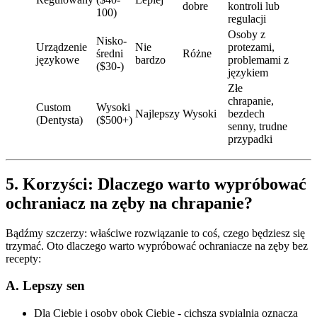
dobre
kontroli lub
100)
regulacji
Osoby z
Nisko-
Urządzenie
Nie
protezami,
średni
Różne
językowe
bardzo
problemami z
($30-)
językiem
Złe
chrapanie,
Custom
Wysoki
Najlepszy
Wysoki
bezdech
(Dentysta)
($500+)
senny, trudne
przypadki
5. Korzyści: Dlaczego warto wypróbować
ochraniacz na zęby na chrapanie?
Bądźmy szczerzy: właściwe rozwiązanie to coś, czego będziesz się
trzymać. Oto dlaczego warto wypróbować ochraniacze na zęby bez
recepty:
A. Lepszy sen
Dla Ciebie i osoby obok Ciebie - cichsza sypialnia oznacza