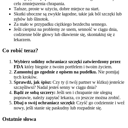
celu zmniejszenia chrapania.
Tańsze, proste w użyciu, dobre miejsce na start.
Skutki uboczne są zwykle łagodne, takie jak ból szczęki lub
zębów lub ślinotok.
Za mało w przypadku ciężkiego bezdechu sennego.
Jeśli cierpisz na problemy ze snem, senność w ciągu dnia,
codzienne bóle głowy lub dławienie się, skontaktuj się z
lekarzem.
Co robić teraz?
Wybierz solidny ochraniacz szczęki zatwierdzony przez
FDA
który biegnie z twoim portfelem i twoim życiem.
Zamontuj go zgodnie z opisem na pudełku.
Nie pomijaj
tych kroków.
Sprawdź, jak śpisz:
Czy ty (i twój partner w łóżku) jesteście
szczęśliwsi? Nadal jesteś senny w ciągu dnia?
Bądź ze sobą szczery:
Jeśli sen i chrapanie nie ulegną
poprawie, należy zapytać lekarza, co jeszcze można zrobić.
Dbaj o swój ochraniacz szczęki:
Czyść go codziennie i weź
nowy, jeśli stanie się paskudny lub rozpadnie się.
Ostatnie słowa