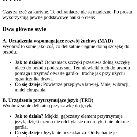
Czas zajrzeć za kurtynę. Te ochraniacze nie są magiczne. Po prostu
wykorzystują pewne podstawowe nauki o ciele:
Dwa główne style
A. Urządzenia wspomagające rozwój żuchwy (MAD)
Wyobraź to sobie jako coś, co delikatnie ciągnie dolną szczękę do
przodu.
Jak to działa?
Ochraniacz szczęki przesuwa dolną szczękę
nieco do przodu podczas snu. Ten niewielki ruch do przodu
pomaga utrzymać otwarte gardło - trochę jak przy użyciu
ogranicznika drzwi.
Co się dzieje:
Powietrze przepływa łatwiej. Mniej wibracji,
mniej chrapania.
B. Urządzenia przytrzymujące język (TRD)
Wyobraź sobie delikatną przyssawkę do języka.
Jak to działa?
Miękki, gąbczasty element przytrzymuje
język, dzięki czemu nie odchyla się on do tyłu i nie blokuje
gardła.
Co się dzieje:
Język nie przeszkadza. Oddychanie jest