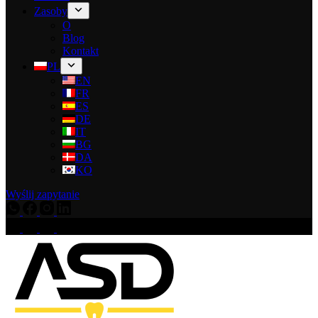
Zasoby
O
Blog
Kontakt
PL
EN
FR
ES
DE
IT
BG
DA
KO
Wyślij zapytanie