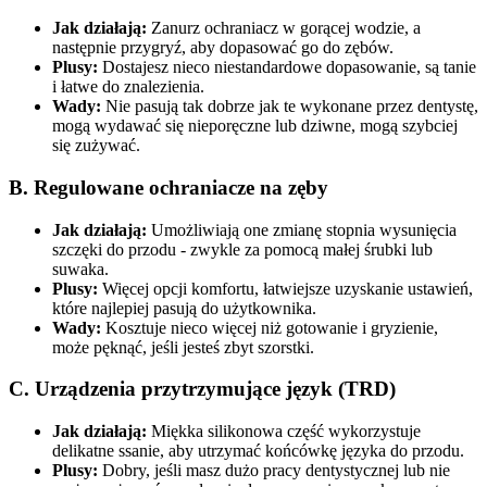
Jak działają:
Zanurz ochraniacz w gorącej wodzie, a
następnie przygryź, aby dopasować go do zębów.
Plusy:
Dostajesz nieco niestandardowe dopasowanie, są tanie
i łatwe do znalezienia.
Wady:
Nie pasują tak dobrze jak te wykonane przez dentystę,
mogą wydawać się nieporęczne lub dziwne, mogą szybciej
się zużywać.
B. Regulowane ochraniacze na zęby
Jak działają:
Umożliwiają one zmianę stopnia wysunięcia
szczęki do przodu - zwykle za pomocą małej śrubki lub
suwaka.
Plusy:
Więcej opcji komfortu, łatwiejsze uzyskanie ustawień,
które najlepiej pasują do użytkownika.
Wady:
Kosztuje nieco więcej niż gotowanie i gryzienie,
może pęknąć, jeśli jesteś zbyt szorstki.
C. Urządzenia przytrzymujące język (TRD)
Jak działają:
Miękka silikonowa część wykorzystuje
delikatne ssanie, aby utrzymać końcówkę języka do przodu.
Plusy:
Dobry, jeśli masz dużo pracy dentystycznej lub nie