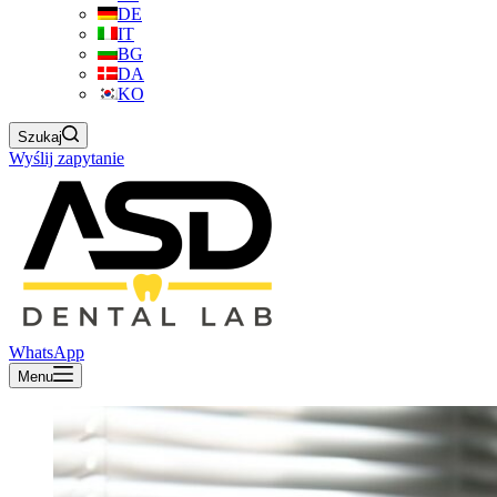
DE
IT
BG
DA
KO
Szukaj
Wyślij zapytanie
WhatsApp
Menu