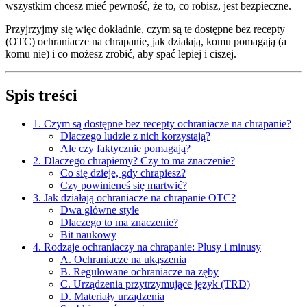
wszystkim chcesz mieć pewność, że to, co robisz, jest bezpieczne.
Przyjrzyjmy się więc dokładnie, czym są te dostępne bez recepty
(OTC) ochraniacze na chrapanie, jak działają, komu pomagają (a
komu nie) i co możesz zrobić, aby spać lepiej i ciszej.
Spis treści
1. Czym są dostępne bez recepty ochraniacze na chrapanie?
Dlaczego ludzie z nich korzystają?
Ale czy faktycznie pomagają?
2. Dlaczego chrapiemy? Czy to ma znaczenie?
Co się dzieje, gdy chrapiesz?
Czy powinieneś się martwić?
3. Jak działają ochraniacze na chrapanie OTC?
Dwa główne style
Dlaczego to ma znaczenie?
Bit naukowy
4. Rodzaje ochraniaczy na chrapanie: Plusy i minusy
A. Ochraniacze na ukąszenia
B. Regulowane ochraniacze na zęby
C. Urządzenia przytrzymujące język (TRD)
D. Materiały urządzenia