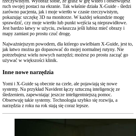
rzeczywistym. Wyobraź sobie, że grasz w grę wideo i obserwujesz
ruch swojej postaci na ekranie. Tak właśnie działa X-Guide - śledzi
zarówno pacjenta, jak i moje wiertło w czasie rzeczywistym,
pokazując szczękę 3D na monitorze. W każdej sekundzie mogę
sprawdzić, czy moje wiertło lub punkt wejścia są nieprawidłowe.
Jest bardzo łatwy w użyciu, zwłaszcza jeśli lubisz mieć obrazy i
mapy zamiast po prostu czuć drogę.
Najważniejszym powodem, dla którego uwielbiam X-Guide, jest to,
jak łatwo można go dopasować do mojej normalnej rutyny. Nie
potrzebujesz wielu nowych narzędzi; możesz po prostu zacząć go
używać w większości klinik.
Inne nowe narzędzia
Yomi i X-Guide są obecnie na czele, ale pojawiają się nowe
systemy. Na przykład Navident łączy sztuczną inteligencję ze
śledzeniem, zapewniając jeszcze inteligentniejszą pomoc.
Obserwuję takie systemy. Technologia szybko się rozwija, a
narzędzia z roku na rok stają się coraz lepsze.