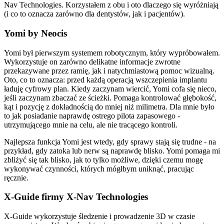
Nav Technologies. Korzystałem z obu i oto dlaczego się wyróżniają
(i co to oznacza zarówno dla dentystów, jak i pacjentów).
Yomi by Neocis
Yomi był pierwszym systemem robotycznym, który wypróbowałem.
Wykorzystuje on zarówno delikatne informacje zwrotne
przekazywane przez ramię, jak i natychmiastową pomoc wizualną.
Oto, co to oznacza: przed każdą operacją wszczepienia implantu
ładuję cyfrowy plan. Kiedy zaczynam wiercić, Yomi cofa się nieco,
jeśli zaczynam zbaczać ze ścieżki. Pomaga kontrolować głębokość,
kąt i pozycję z dokładnością do mniej niż milimetra. Dla mnie było
to jak posiadanie naprawdę ostrego pilota zapasowego -
utrzymującego mnie na celu, ale nie tracącego kontroli.
Najlepsza funkcja Yomi jest wtedy, gdy sprawy stają się trudne - na
przykład, gdy zatoka lub nerw są naprawdę blisko. Yomi pomaga mi
zbliżyć się tak blisko, jak to tylko możliwe, dzięki czemu mogę
wykonywać czynności, których mógłbym uniknąć, pracując
ręcznie.
X-Guide firmy X-Nav Technologies
X-Guide wykorzystuje śledzenie i prowadzenie 3D w czasie