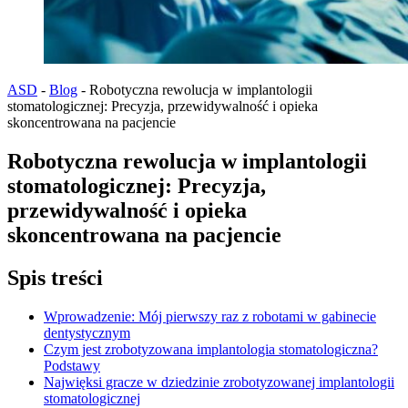
ASD
-
Blog
-
Robotyczna rewolucja w implantologii
stomatologicznej: Precyzja, przewidywalność i opieka
skoncentrowana na pacjencie
Robotyczna rewolucja w implantologii
stomatologicznej: Precyzja,
przewidywalność i opieka
skoncentrowana na pacjencie
Spis treści
Wprowadzenie: Mój pierwszy raz z robotami w gabinecie
dentystycznym
Czym jest zrobotyzowana implantologia stomatologiczna?
Podstawy
Najwięksi gracze w dziedzinie zrobotyzowanej implantologii
stomatologicznej