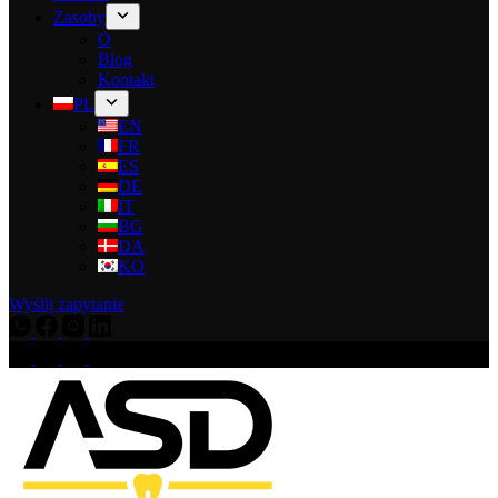
Zasoby
O
Blog
Kontakt
PL
EN
FR
ES
DE
IT
BG
DA
KO
Wyślij zapytanie