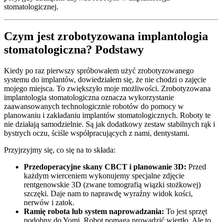
stomatologicznej.
Czym jest zrobotyzowana implantologia
stomatologiczna? Podstawy
Kiedy po raz pierwszy spróbowałem użyć zrobotyzowanego
systemu do implantów, dowiedziałem się, że nie chodzi o zajęcie
mojego miejsca. To zwiększyło moje możliwości. Zrobotyzowana
implantologia stomatologiczna oznacza wykorzystanie
zaawansowanych technologicznie robotów do pomocy w
planowaniu i zakładaniu implantów stomatologicznych. Roboty te
nie działają samodzielnie. Są jak dodatkowy zestaw stabilnych rąk i
bystrych oczu, ściśle współpracujących z nami, dentystami.
Przyjrzyjmy się, co się na to składa:
Przedoperacyjne skany CBCT i planowanie 3D:
Przed
każdym wierceniem wykonujemy specjalne zdjęcie
rentgenowskie 3D (zwane tomografią wiązki stożkowej)
szczęki. Daje nam to naprawdę wyraźny widok kości,
nerwów i zatok.
Ramię robota lub system naprowadzania:
To jest sprzęt
podobny do Yomi. Robot pomaga prowadzić wiertło. Ale to