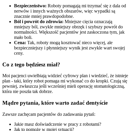
Bezpieczeństwo:
Roboty pomagają mi trzymać się z dala od
nerwów i innych ważnych obszarów, więc wypadki są
znacznie mniej prawdopodobne.
Ból i powrót do zdrowia:
Mniejsze cięcia oznaczają
mniejszy ból, zwykle mniejszy obrzęk i szybszy powrót do
normalności. Większość pacjentów jest zaskoczona tym, jak
mało boli.
Cena:
Tak, roboty mogą kosztować nieco więcej, ale
bezpieczniejszy i płynniejszy wynik jest zwykle wart swojej
ceny.
Co z tego będziesz miał?
Moi pacjenci uwielbiają widzieć cyfrowy plan i wiedzieć, że istnieje
plan - taki, który robot pomaga mi wykonać co do kropki. Czują się
pewniej, zwłaszcza jeśli wcześniej mieli operację stomatologiczną,
która nie poszła tak dobrze.
Mądre pytania, które warto zadać dentyście
Zawsze zachęcam pacjentów do zadawania pytań:
Jakie masz doświadczenie w pracy z robotami?
Jak to pomoże w mojej sytuacji?