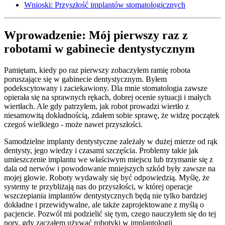
Wnioski: Przyszłość implantów stomatologicznych
Wprowadzenie: Mój pierwszy raz z
robotami w gabinecie dentystycznym
Pamiętam, kiedy po raz pierwszy zobaczyłem ramię robota
poruszające się w gabinecie dentystycznym. Byłem
podekscytowany i zaciekawiony. Dla mnie stomatologia zawsze
opierała się na sprawnych rękach, dobrej ocenie sytuacji i małych
wiertłach. Ale gdy patrzyłem, jak robot prowadzi wiertło z
niesamowitą dokładnością, zdałem sobie sprawę, że widzę początek
czegoś wielkiego - może nawet przyszłości.
Samodzielne implanty dentystyczne zależały w dużej mierze od rąk
dentysty, jego wiedzy i czasami szczęścia. Problemy takie jak
umieszczenie implantu we właściwym miejscu lub trzymanie się z
dala od nerwów i powodowanie mniejszych szkód były zawsze na
mojej głowie. Roboty wydawały się być odpowiedzią. Myślę, że
systemy te przybliżają nas do przyszłości, w której operacje
wszczepiania implantów dentystycznych będą nie tylko bardziej
dokładne i przewidywalne, ale także zaprojektowane z myślą o
pacjencie. Pozwól mi podzielić się tym, czego nauczyłem się do tej
pory, gdy zacząłem używać robotyki w implantologii