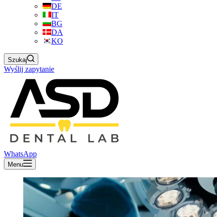
DE
IT
BG
DA
KO
Szukaj
Wyślij zapytanie
WhatsApp
Menu