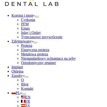
Korona i most
Cyrkonia
PFM
Emax
Inlay i Onlay
Tymczasowe przywrócenie
Zdejmowany
Proteza
Elastyczna proteza
Metalowa proteza
Niestandardowy ochraniacz na zęby
Ortodontyczny retainer
Implant
Okleina
Zasoby
O
Blog
Kontakt
PL
EN
FR
ES