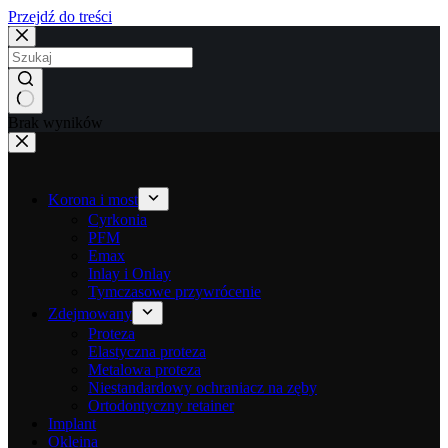
Przejdź do treści
Brak wyników
Korona i most
Cyrkonia
PFM
Emax
Inlay i Onlay
Tymczasowe przywrócenie
Zdejmowany
Proteza
Elastyczna proteza
Metalowa proteza
Niestandardowy ochraniacz na zęby
Ortodontyczny retainer
Implant
Okleina