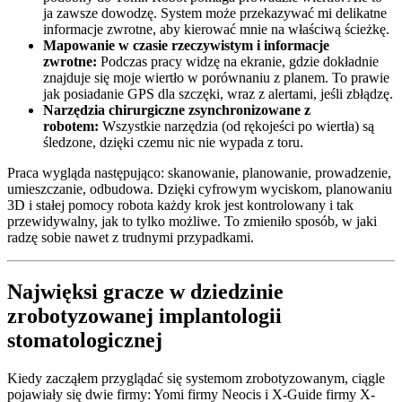
ja zawsze dowodzę. System może przekazywać mi delikatne
informacje zwrotne, aby kierować mnie na właściwą ścieżkę.
Mapowanie w czasie rzeczywistym i informacje
zwrotne:
Podczas pracy widzę na ekranie, gdzie dokładnie
znajduje się moje wiertło w porównaniu z planem. To prawie
jak posiadanie GPS dla szczęki, wraz z alertami, jeśli zbłądzę.
Narzędzia chirurgiczne zsynchronizowane z
robotem:
Wszystkie narzędzia (od rękojeści po wiertła) są
śledzone, dzięki czemu nic nie wypada z toru.
Praca wygląda następująco: skanowanie, planowanie, prowadzenie,
umieszczanie, odbudowa. Dzięki cyfrowym wyciskom, planowaniu
3D i stałej pomocy robota każdy krok jest kontrolowany i tak
przewidywalny, jak to tylko możliwe. To zmieniło sposób, w jaki
radzę sobie nawet z trudnymi przypadkami.
Najwięksi gracze w dziedzinie
zrobotyzowanej implantologii
stomatologicznej
Kiedy zacząłem przyglądać się systemom zrobotyzowanym, ciągle
pojawiały się dwie firmy: Yomi firmy Neocis i X-Guide firmy X-