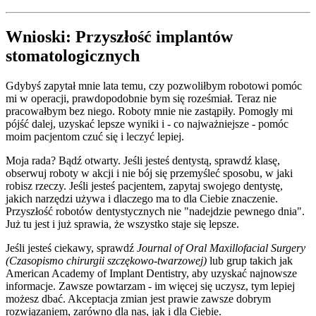
Wnioski: Przyszłość implantów
stomatologicznych
Gdybyś zapytał mnie lata temu, czy pozwoliłbym robotowi pomóc
mi w operacji, prawdopodobnie bym się roześmiał. Teraz nie
pracowałbym bez niego. Roboty mnie nie zastąpiły. Pomogły mi
pójść dalej, uzyskać lepsze wyniki i - co najważniejsze - pomóc
moim pacjentom czuć się i leczyć lepiej.
Moja rada? Bądź otwarty. Jeśli jesteś dentystą, sprawdź klasę,
obserwuj roboty w akcji i nie bój się przemyśleć sposobu, w jaki
robisz rzeczy. Jeśli jesteś pacjentem, zapytaj swojego dentystę,
jakich narzędzi używa i dlaczego ma to dla Ciebie znaczenie.
Przyszłość robotów dentystycznych nie "nadejdzie pewnego dnia".
Już tu jest i już sprawia, że wszystko staje się lepsze.
Jeśli jesteś ciekawy, sprawdź
Journal of Oral Maxillofacial Surgery
(Czasopismo chirurgii szczękowo-twarzowej)
lub grup takich jak
American Academy of Implant Dentistry, aby uzyskać najnowsze
informacje. Zawsze powtarzam - im więcej się uczysz, tym lepiej
możesz dbać. Akceptacja zmian jest prawie zawsze dobrym
rozwiązaniem, zarówno dla nas, jak i dla Ciebie.