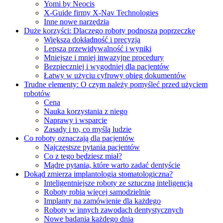
Yomi by Neocis
X-Guide firmy X-Nav Technologies
Inne nowe narzędzia
Duże korzyści: Dlaczego roboty podnoszą poprzeczkę
Większa dokładność i precyzja
Lepsza przewidywalność i wyniki
Mniejsze i mniej inwazyjne procedury
Bezpieczniej i wygodniej dla pacjentów
Łatwy w użyciu cyfrowy obieg dokumentów
Trudne elementy: O czym należy pomyśleć przed użyciem
robotów
Cena
Nauka korzystania z niego
Naprawy i wsparcie
Zasady i to, co myślą ludzie
Co roboty oznaczają dla pacjentów
Najczęstsze pytania pacjentów
Co z tego będziesz miał?
Mądre pytania, które warto zadać dentyście
Dokąd zmierza implantologia stomatologiczna?
Inteligentniejsze roboty ze sztuczną inteligencją
Roboty robią więcej samodzielnie
Implanty na zamówienie dla każdego
Roboty w innych zawodach dentystycznych
Nowe badania każdego dnia