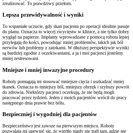
zrealizować. To prawdziwy przełom.
Lepsza przewidywalność i wyniki
To wspaniałe uczucie, gdy skan pacjenta po operacji idealnie pasuje
do planu. Oznacza to więcej zwycięstw w klinice, a nie tylko dobry
wygląd na papierze. Implanty wprowadzane z pomocą robota lepiej
przylegają do kości, powodując mniej problemów, takich jak ból
nerwów lub problemy z zatokami. W dłuższej perspektywie wyniki
są bardziej zgodne z oczekiwaniami, a ja i moi pacjenci jesteśmy
mniej zestresowani.
Mniejsze i mniej inwazyjne procedury
Roboty pomagają mi stosować mniejsze cięcia i uszkadzać mniej
tkanek. Oznacza to mniejszy ból, mniejszy obrzęk i szybszy powrót
do zdrowia. Niektórzy pacjenci oczekują, że nie będą mogli
pracować przez tydzień. Jeden z moich pacjentów wrócił do pracy
następnego dnia prawie bez bólu.
Bezpieczniej i wygodniej dla pacjentów
Bezpieczeństwo jest zawsze na pierwszym miejscu. Roboty
pozwalają mi upewnić się, że wiertło nigdy nie trafi tam, gdzie nie