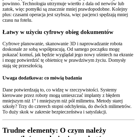
powinno. Technologia utrzymuje wiertło z dala od nerwów lub
zatok, więc pomyłki są znacznie mniej prawdopodobne. Kolejny
plus: czasami operacja jest szybsza, więc pacjenci spędzają mniej
czasu na fotelu.
Łatwy w użyciu cyfrowy obieg dokumentów
Cyfrowe planowanie, skanowanie 3D i naprowadzanie robota
doskonale ze sobą współpracują. Od samego początku mogę
pokazać komuś, jak będzie wyglądał jego nowy uśmiech na ekranie
i mogę potwierdzić tę obietnicę w prawdziwym życiu. Domysły
stają się przeszłością.
Uwaga dodatkowa: co mówią badania
Dane potwierdzają to, co widzę w rzeczywistości. Systemy
kierowane przez roboty mogą umieszczać implanty z błędem
mniejszym niż 1° i mniejszym niż pół milimetra. Metody starej
szkoły? Trzy do czterech stopni odchylenia, do dwóch milimetrów.
To duży skok w zakresie bezpieczeństwa i satysfakcji.
Trudne elementy: O czym należy