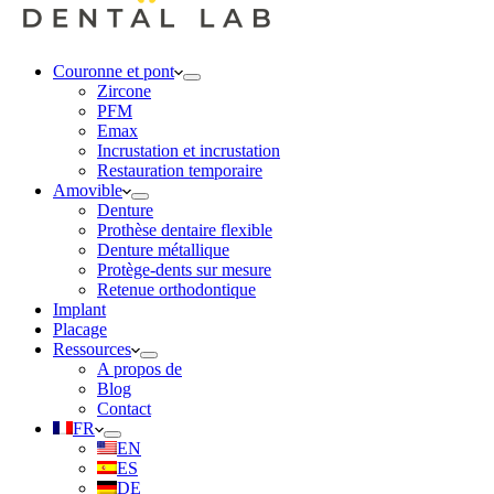
Couronne et pont
Zircone
PFM
Emax
Incrustation et incrustation
Restauration temporaire
Amovible
Denture
Prothèse dentaire flexible
Denture métallique
Protège-dents sur mesure
Retenue orthodontique
Implant
Placage
Ressources
A propos de
Blog
Contact
FR
EN
ES
DE