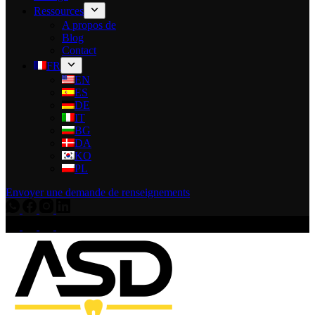
Ressources
A propos de
Blog
Contact
FR
EN
ES
DE
IT
BG
DA
KO
PL
Envoyer une demande de renseignements