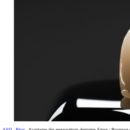
ASD
-
Blog
-
Avantages des restaurations dentaires Emax : Pourquoi 