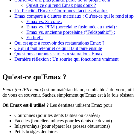
Qu'est-ce qui rend Emax plus doux ?
L'efficacité d'Emax : Couronnes, facettes et autres
Emax comparé à d'autres matériaux : Qu'est-ce qui le rend si sp
Emax vs. Zircone :
Emax vs. PFM (porcelaine fusionnée au métal) :
Emax vs. ancienne porcelaine ("Feldspathic") :
En bref :
Qui est apte à recevoir des restaurations Emax ?
Ce qu'il faut retenir et ce qu'il faut faire ensuite
Questions courantes sur les restaurations Emax
Dernière réflexion : Un sourire qui fonctionne vraiment
Qu'est-ce qu'Emax ?
Emax (ou IPS e.max)
est un matériau blanc, semblable à du verre, util
de vous en souvenir. Sachez simplement qu'Emax est à la fois résistant 
Où Emax est-il utilisé ?
Les dentistes utilisent Emax pour :
Couronnes (pour les dents faibles ou cassées)
Facettes (boucliers minces pour les dents de devant)
Inlays/onlays (pour réparer les grosses obturations)
Petits bridges dentaires