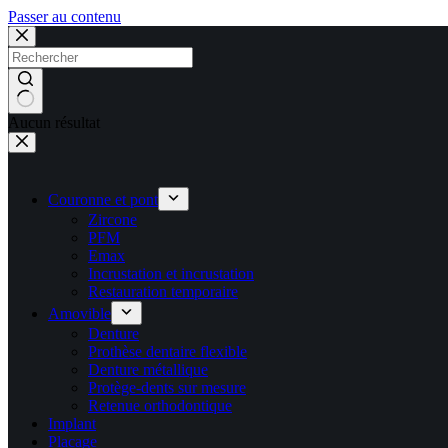
Passer au contenu
Aucun résultat
Couronne et pont
Zircone
PFM
Emax
Incrustation et incrustation
Restauration temporaire
Amovible
Denture
Prothèse dentaire flexible
Denture métallique
Protège-dents sur mesure
Retenue orthodontique
Implant
Placage