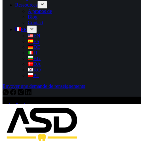
Ressources
A propos de
Blog
Contact
FR
EN
ES
DE
IT
BG
DA
KO
PL
Envoyer une demande de renseignements