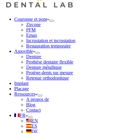
Couronne et pont
Zircone
PFM
Emax
Incrustation et incrustation
Restauration temporaire
Amovible
Denture
Prothèse dentaire flexible
Denture métallique
Protège-dents sur mesure
Retenue orthodontique
Implant
Placage
Ressources
A propos de
Blog
Contact
FR
EN
ES
DE