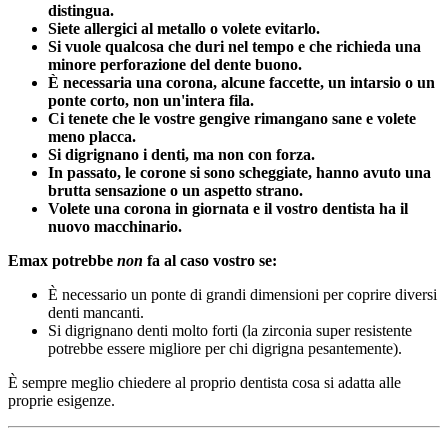
distingua.
Siete allergici al metallo o volete evitarlo.
Si vuole qualcosa che duri nel tempo e che richieda una
minore perforazione del dente buono.
È necessaria una corona, alcune faccette, un intarsio o un
ponte corto, non un'intera fila.
Ci tenete che le vostre gengive rimangano sane e volete
meno placca.
Si digrignano i denti, ma non con forza.
In passato, le corone si sono scheggiate, hanno avuto una
brutta sensazione o un aspetto strano.
Volete una corona in giornata e il vostro dentista ha il
nuovo macchinario.
Emax potrebbe
non
fa al caso vostro se:
È necessario un ponte di grandi dimensioni per coprire diversi
denti mancanti.
Si digrignano denti molto forti (la zirconia super resistente
potrebbe essere migliore per chi digrigna pesantemente).
È sempre meglio chiedere al proprio dentista cosa si adatta alle
proprie esigenze.