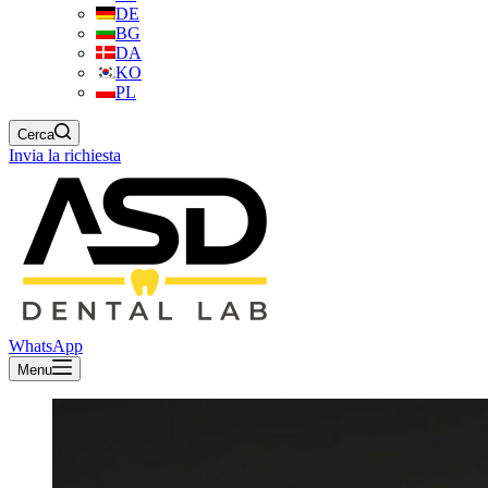
DE
BG
DA
KO
PL
Cerca
Invia la richiesta
WhatsApp
Menu