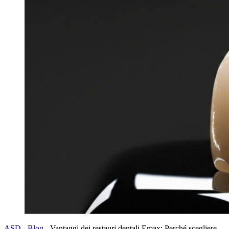
ASD
-
Blog
-
Vantaggi dei restauri dentali Emax: Perché scegliere