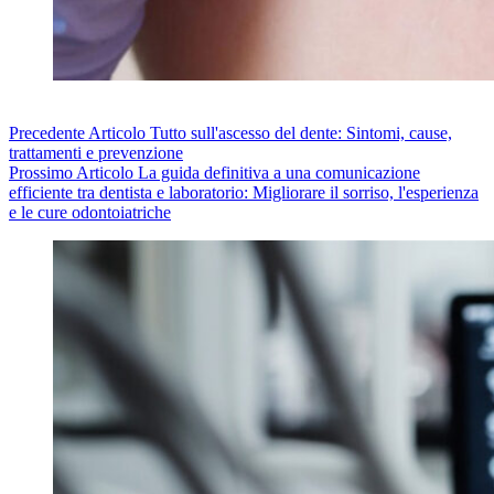
Precedente
Articolo
Tutto sull'ascesso del dente: Sintomi, cause,
trattamenti e prevenzione
Prossimo
Articolo
La guida definitiva a una comunicazione
efficiente tra dentista e laboratorio: Migliorare il sorriso, l'esperienza
e le cure odontoiatriche