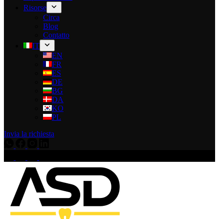
Risorse
Circa
Blog
Contatto
IT
EN
FR
ES
DE
BG
DA
KO
PL
Invia la richiesta