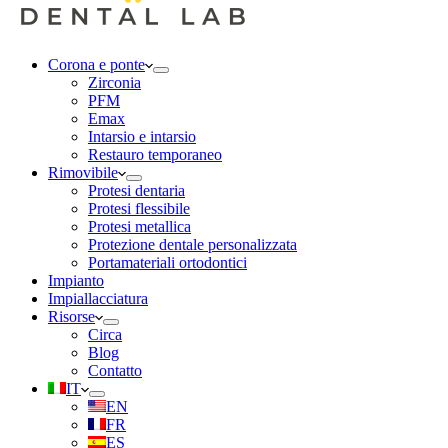
Corona e ponte
Zirconia
PFM
Emax
Intarsio e intarsio
Restauro temporaneo
Rimovibile
Protesi dentaria
Protesi flessibile
Protesi metallica
Protezione dentale personalizzata
Portamateriali ortodontici
Impianto
Impiallacciatura
Risorse
Circa
Blog
Contatto
IT
EN
FR
ES