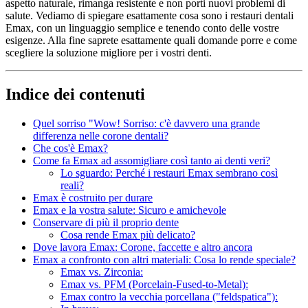
aspetto naturale, rimanga resistente e non porti nuovi problemi di
salute. Vediamo di spiegare esattamente cosa sono i restauri dentali
Emax, con un linguaggio semplice e tenendo conto delle vostre
esigenze. Alla fine saprete esattamente quali domande porre e come
scegliere la soluzione migliore per i vostri denti.
Indice dei contenuti
Quel sorriso "Wow! Sorriso: c'è davvero una grande
differenza nelle corone dentali?
Che cos'è Emax?
Come fa Emax ad assomigliare così tanto ai denti veri?
Lo sguardo: Perché i restauri Emax sembrano così
reali?
Emax è costruito per durare
Emax e la vostra salute: Sicuro e amichevole
Conservare di più il proprio dente
Cosa rende Emax più delicato?
Dove lavora Emax: Corone, faccette e altro ancora
Emax a confronto con altri materiali: Cosa lo rende speciale?
Emax vs. Zirconia:
Emax vs. PFM (Porcelain-Fused-to-Metal):
Emax contro la vecchia porcellana ("feldspatica"):