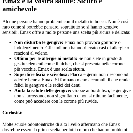
Emax e la vostra salute: Sicuro e
amichevole
Alcune persone hanno problemi con il metallo in bocca. Non è così
raro come si potrebbe pensare, soprattutto se si hanno gengive
sensibili. Emax offre a molte persone una scelta più sicura e delicata:
Non disturba le gengive:
Emax non provoca gonfiore o
indolenzimento. Gli studi non hanno rilevato casi di allergie o
reazioni al veleno.
Ottimo per le allergie ai metalli:
Se non siete in grado di
gestire elementi come il nichel, che si presenta nelle corone
più vecchie, Emax è una scelta sicura.
Superficie liscia e scivolosa:
Placca e germi non riescono ad
aderire bene a Emax. Si formano meno accumuli, il che rende
felici le gengive e le radici dei denti.
Aiuta la salute delle gengive:
Grazie ai bordi lisci, le gengive
non si arrossano, non si gonfiano e non si ritirano facilmente,
come può accadere con le corone più ruvide.
Curiosità:
Molte scuole odontoiatriche di alto livello affermano che Emax
dovrebbe essere la prima scelta per tutti coloro che hanno problemi