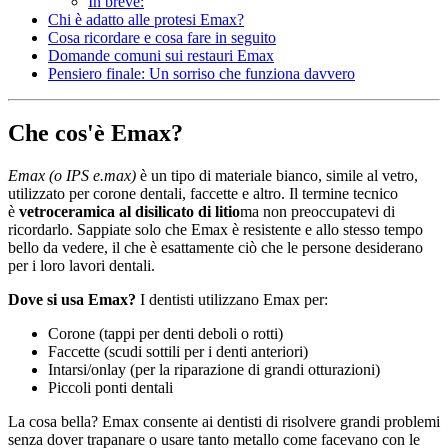
In breve:
Chi è adatto alle protesi Emax?
Cosa ricordare e cosa fare in seguito
Domande comuni sui restauri Emax
Pensiero finale: Un sorriso che funziona davvero
Che cos'è Emax?
Emax (o IPS e.max)
è un tipo di materiale bianco, simile al vetro,
utilizzato per corone dentali, faccette e altro. Il termine tecnico
è
vetroceramica al disilicato di litio
ma non preoccupatevi di
ricordarlo. Sappiate solo che Emax è resistente e allo stesso tempo
bello da vedere, il che è esattamente ciò che le persone desiderano
per i loro lavori dentali.
Dove si usa Emax?
I dentisti utilizzano Emax per:
Corone (tappi per denti deboli o rotti)
Faccette (scudi sottili per i denti anteriori)
Intarsi/onlay (per la riparazione di grandi otturazioni)
Piccoli ponti dentali
La cosa bella? Emax consente ai dentisti di risolvere grandi problemi
senza dover trapanare o usare tanto metallo come facevano con le