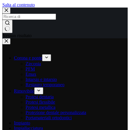
Salta al contenuto
Nessun risultato
Corona e ponte
Zirconia
PFM
Emax
Intarsio e intarsio
Restauro temporaneo
Rimovibile
Protesi dentaria
Protesi flessibile
Protesi metallica
Protezione dentale personalizzata
Portamateriali ortodontici
Impianto
Impiallacciatura