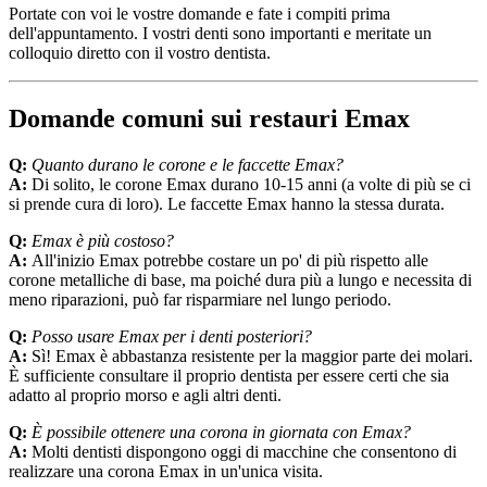
Portate con voi le vostre domande e fate i compiti prima
dell'appuntamento. I vostri denti sono importanti e meritate un
colloquio diretto con il vostro dentista.
Domande comuni sui restauri Emax
Q:
Quanto durano le corone e le faccette Emax?
A:
Di solito, le corone Emax durano 10-15 anni (a volte di più se ci
si prende cura di loro). Le faccette Emax hanno la stessa durata.
Q:
Emax è più costoso?
A:
All'inizio Emax potrebbe costare un po' di più rispetto alle
corone metalliche di base, ma poiché dura più a lungo e necessita di
meno riparazioni, può far risparmiare nel lungo periodo.
Q:
Posso usare Emax per i denti posteriori?
A:
Sì! Emax è abbastanza resistente per la maggior parte dei molari.
È sufficiente consultare il proprio dentista per essere certi che sia
adatto al proprio morso e agli altri denti.
Q:
È possibile ottenere una corona in giornata con Emax?
A:
Molti dentisti dispongono oggi di macchine che consentono di
realizzare una corona Emax in un'unica visita.