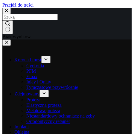
Przejdź do treści
Brak wyników
Korona i most
Cyrkonia
PFM
Emax
Inlay i Onlay
Tymczasowe przywrócenie
Zdejmowany
Proteza
Elastyczna proteza
Metalowa proteza
Niestandardowy ochraniacz na zęby
Ortodontyczny retainer
Implant
Okleina