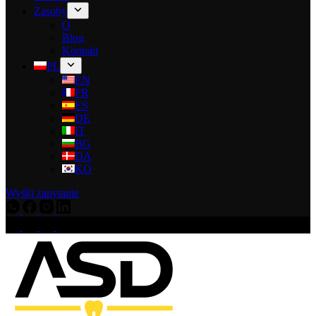
Zasoby
O
Blog
Kontakt
PL
EN
FR
ES
DE
IT
BG
DA
KO
Wyślij zapytanie