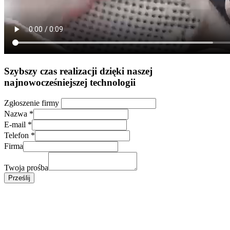
Szybszy czas realizacji dzięki naszej
najnowocześniejszej technologii
Zgłoszenie firmy
Nazwa
*
E-mail
*
Telefon
*
Firma
Twoja prośba
Prześlij