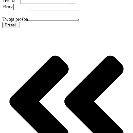
Telefon
*
Firma
Twoja prośba
Prześlij