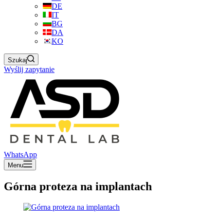
DE
IT
BG
DA
KO
Szukaj
Wyślij zapytanie
WhatsApp
Menu
Górna proteza na implantach