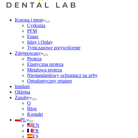
Korona i most
Cyrkonia
PFM
Emax
Inlay i Onlay
Tymczasowe przywrócenie
Zdejmowany
Proteza
Elastyczna proteza
Metalowa proteza
Niestandardowy ochraniacz na zęby
Ortodontyczny retainer
Implant
Okleina
Zasoby
O
Blog
Kontakt
PL
EN
FR
ES