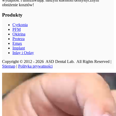
wydajność i umożliwiając naszym klientom dentystycznym
obniżenie kosztów!
Produkty
Cyrkonia
PFM
Okleina
Proteza
Emax
Implant
Inlay i Onlay
Copyright © 2012 - 2026 ASD Dental Lab. All Rights Reserved |
Stiemap
|
Polityka prywatności