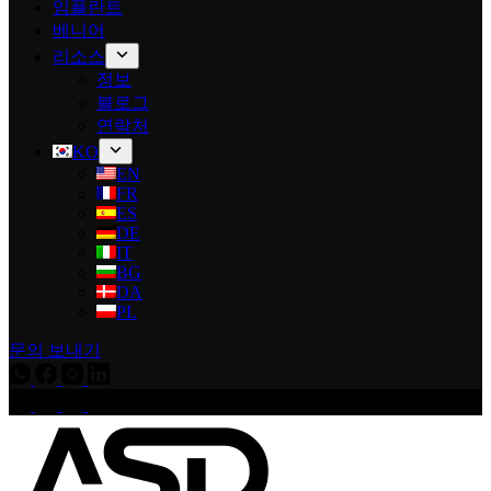
임플란트
베니어
리소스
정보
블로그
연락처
KO
EN
FR
ES
DE
IT
BG
DA
PL
문의 보내기