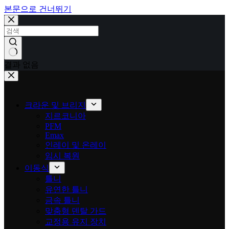
본문으로 건너뛰기
결과 없음
크라운 및 브리지
지르코니아
PFM
Emax
인레이 및 온레이
임시 복원
이동식
틀니
유연한 틀니
금속 틀니
맞춤형 덴탈 가드
교정용 유지 장치