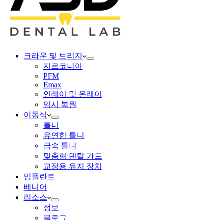
크라운 및 브리지
지르코니아
PFM
Emax
인레이 및 온레이
임시 복원
이동식
틀니
유연한 틀니
금속 틀니
맞춤형 덴탈 가드
교정용 유지 장치
임플란트
베니어
리소스
정보
블로그