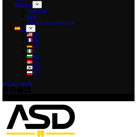
Recursos
Acerca de
Blog
Póngase en contacto con
ES
EN
FR
DE
IT
BG
DA
KO
PL
Enviar consulta