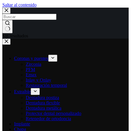
Saltar al contenido
Sin resultados
Coronas y puentes
Zirconia
PFM
Emax
Inlay y Onlay
Restauración temporal
Extraíble
Dentadura postiza
Dentadura flexible
Dentadura metálica
Protector dental personalizado
Retenedor de ortodoncia
Implante
Chapa