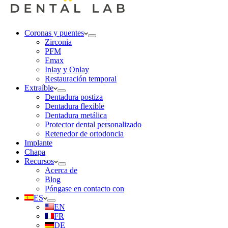
Coronas y puentes
Zirconia
PFM
Emax
Inlay y Onlay
Restauración temporal
Extraíble
Dentadura postiza
Dentadura flexible
Dentadura metálica
Protector dental personalizado
Retenedor de ortodoncia
Implante
Chapa
Recursos
Acerca de
Blog
Póngase en contacto con
ES
EN
FR
DE