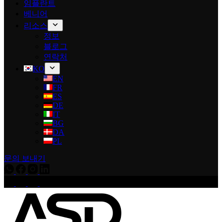
임플란트
베니어
리소스
정보
블로그
연락처
KO
EN
FR
ES
DE
IT
BG
DA
PL
문의 보내기