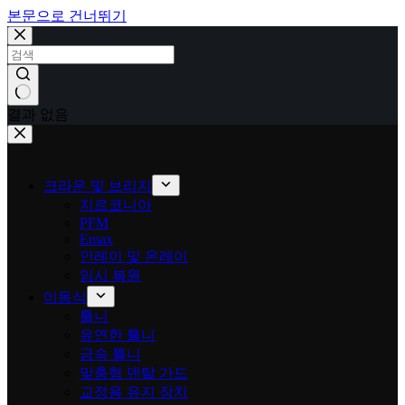
본문으로 건너뛰기
결과 없음
크라운 및 브리지
지르코니아
PFM
Emax
인레이 및 온레이
임시 복원
이동식
틀니
유연한 틀니
금속 틀니
맞춤형 덴탈 가드
교정용 유지 장치