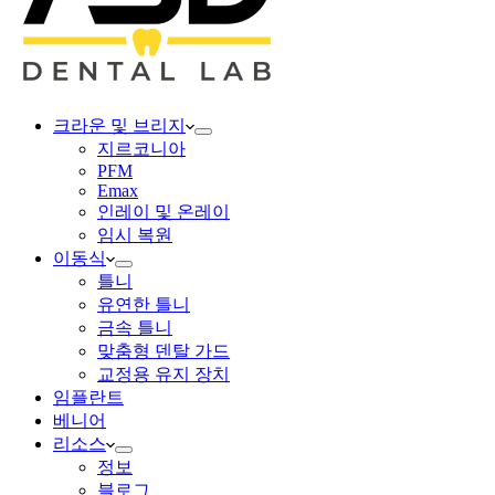
크라운 및 브리지
지르코니아
PFM
Emax
인레이 및 온레이
임시 복원
이동식
틀니
유연한 틀니
금속 틀니
맞춤형 덴탈 가드
교정용 유지 장치
임플란트
베니어
리소스
정보
블로그