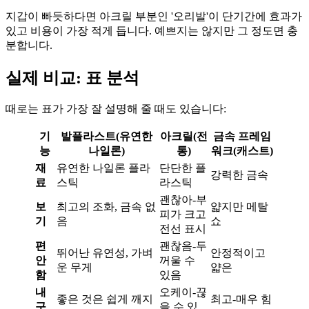
지갑이 빠듯하다면 아크릴 부분인 '오리발'이 단기간에 효과가
있고 비용이 가장 적게 듭니다. 예쁘지는 않지만 그 정도면 충
분합니다.
실제 비교: 표 분석
때로는 표가 가장 잘 설명해 줄 때도 있습니다:
기
발플라스트(유연한
아크릴(전
금속 프레임
능
나일론)
통)
워크(캐스트)
재
유연한 나일론 플라
단단한 플
강력한 금속
료
스틱
라스틱
괜찮아-부
보
최고의 조화, 금속 없
얇지만 메탈
피가 크고
기
음
쇼
전선 표시
편
괜찮음-두
뛰어난 유연성, 가벼
안정적이고
안
꺼울 수
운 무게
얇은
함
있음
내
오케이-끊
좋은 것은 쉽게 깨지
최고-매우 힘
구
을 수 있