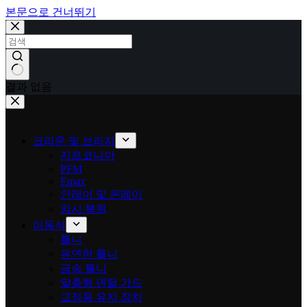
본문으로 건너뛰기
결과 없음
크라운 및 브리지
지르코니아
PFM
Emax
인레이 및 온레이
임시 복원
이동식
틀니
유연한 틀니
금속 틀니
맞춤형 덴탈 가드
교정용 유지 장치