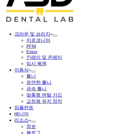
크라운 및 브리지
지르코니아
PFM
Emax
인레이 및 온레이
임시 복원
이동식
틀니
유연한 틀니
금속 틀니
맞춤형 덴탈 가드
교정용 유지 장치
임플란트
베니어
리소스
정보
블로그