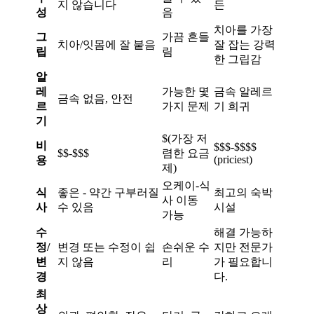
지 않습니다
든
성
음
치아를 가장
그
가끔 흔들
치아/잇몸에 잘 붙음
잘 잡는 강력
립
림
한 그립감
알
레
가능한 몇
금속 알레르
금속 없음, 안전
르
가지 문제
기 희귀
기
$(가장 저
비
$$$-$$$$
$$-$$$
렴한 요금
(priciest)
용
제)
오케이-식
식
좋은 - 약간 구부러질
최고의 숙박
사 이동
사
수 있음
시설
가능
수
해결 가능하
정/
변경 또는 수정이 쉽
손쉬운 수
지만 전문가
변
지 않음
리
가 필요합니
경
다.
최
상