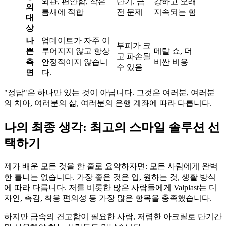
외관, 편안함, 작은
단기, 금
강하고 오래
의
틈새에 적합
전 문제
지속되는 힘
대
상
나
업데이트가 자주 이
부피가 크
쁜
루어지지 않고 항상
메탈 쇼, 더
고 파손될
측
안정적이지 않습니
비싼 비용
수 있음
면
다.
"정답"은 하나만 있는 것이 아닙니다. 그것은 여러분, 여러분
의 치아, 여러분의 삶, 여러분의 은행 계좌에 따라 다릅니다.
나의 최종 생각: 최고의 스마일 솔루션 선
택하기
제가 배운 모든 것을 한 줄로 요약하자면: 모든 사람에게 완벽
한 틀니는 없습니다. 가장 좋은 것은 입, 원하는 것, 생활 방식
에 따라 다릅니다. 저를 비롯한 많은 사람들에게 Valplast는 디
자인, 촉감, 착용 편의성 등 가장 많은 항목을 충족했습니다.
하지만 금속의 견고함이 필요한 사람, 저렴한 아크릴로 단기간