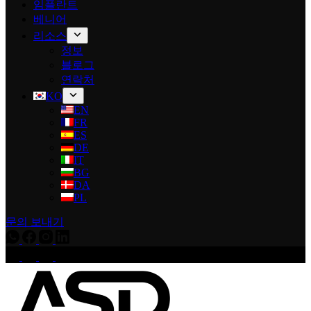
임플란트
베니어
리소스
정보
블로그
연락처
KO
EN
FR
ES
DE
IT
BG
DA
PL
문의 보내기