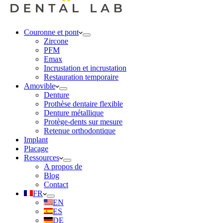
Couronne et pont
Zircone
PFM
Emax
Incrustation et incrustation
Restauration temporaire
Amovible
Denture
Prothèse dentaire flexible
Denture métallique
Protège-dents sur mesure
Retenue orthodontique
Implant
Placage
Ressources
A propos de
Blog
Contact
FR
EN
ES
DE