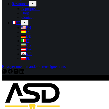
Ressources
A propos de
Blog
Contact
FR
EN
ES
DE
IT
BG
DA
KO
PL
Envoyer une demande de renseignements