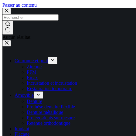
Passer au contenu
Aucun résultat
Couronne et pont
Zircone
PFM
Emax
Incrustation et incrustation
Restauration temporaire
Amovible
Denture
Prothèse dentaire flexible
Denture métallique
Protège-dents sur mesure
Retenue orthodontique
Implant
Placage