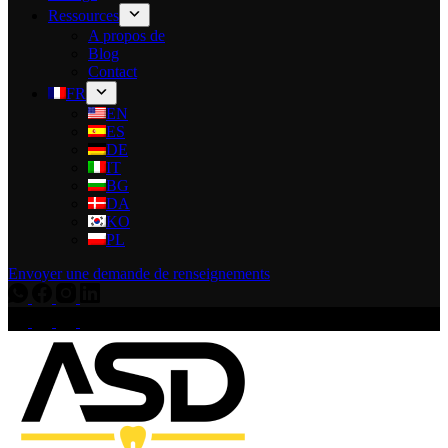
Ressources
A propos de
Blog
Contact
FR
EN
ES
DE
IT
BG
DA
KO
PL
Envoyer une demande de renseignements