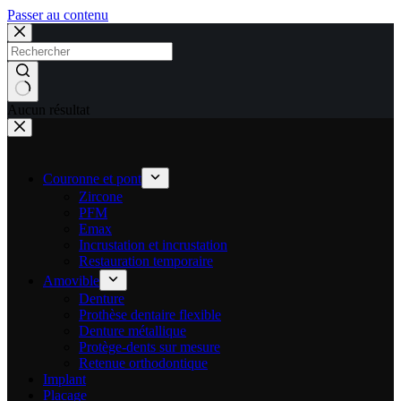
Passer au contenu
Aucun résultat
Couronne et pont
Zircone
PFM
Emax
Incrustation et incrustation
Restauration temporaire
Amovible
Denture
Prothèse dentaire flexible
Denture métallique
Protège-dents sur mesure
Retenue orthodontique
Implant
Placage