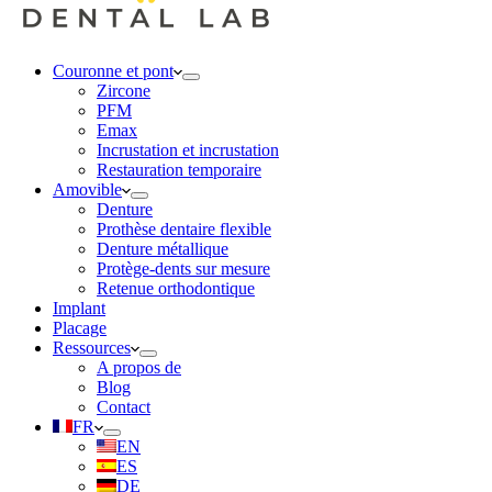
Couronne et pont
Zircone
PFM
Emax
Incrustation et incrustation
Restauration temporaire
Amovible
Denture
Prothèse dentaire flexible
Denture métallique
Protège-dents sur mesure
Retenue orthodontique
Implant
Placage
Ressources
A propos de
Blog
Contact
FR
EN
ES
DE