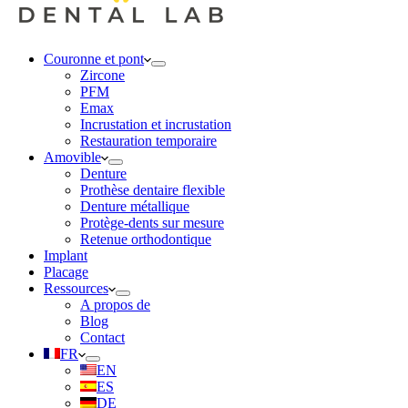
Couronne et pont
Zircone
PFM
Emax
Incrustation et incrustation
Restauration temporaire
Amovible
Denture
Prothèse dentaire flexible
Denture métallique
Protège-dents sur mesure
Retenue orthodontique
Implant
Placage
Ressources
A propos de
Blog
Contact
FR
EN
ES
DE