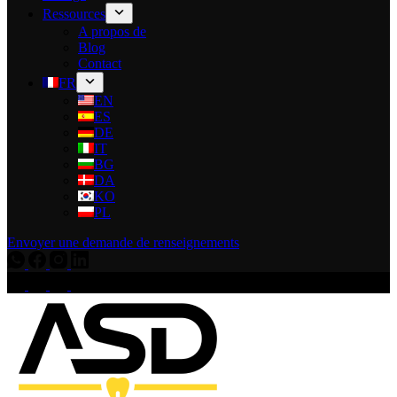
Ressources
A propos de
Blog
Contact
FR
EN
ES
DE
IT
BG
DA
KO
PL
Envoyer une demande de renseignements