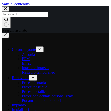
Salta al contenuto
Nessun risultato
Corona e ponte
Zirconia
PFM
Emax
Intarsio e intarsio
Restauro temporaneo
Rimovibile
Protesi dentaria
Protesi flessibile
Protesi metallica
Protezione dentale personalizzata
Portamateriali ortodontici
Impianto
Impiallacciatura