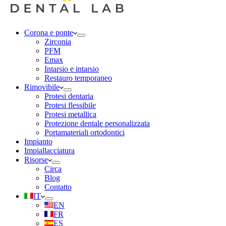
Corona e ponte
Zirconia
PFM
Emax
Intarsio e intarsio
Restauro temporaneo
Rimovibile
Protesi dentaria
Protesi flessibile
Protesi metallica
Protezione dentale personalizzata
Portamateriali ortodontici
Impianto
Impiallacciatura
Risorse
Circa
Blog
Contatto
IT
EN
FR
ES