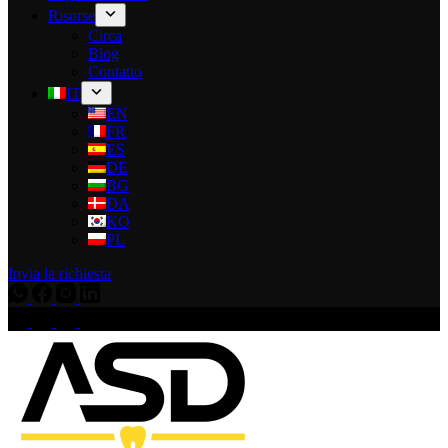
Risorse
Circa
Blog
Contatto
IT
EN
FR
ES
DE
BG
DA
KO
PL
Invia la richiesta