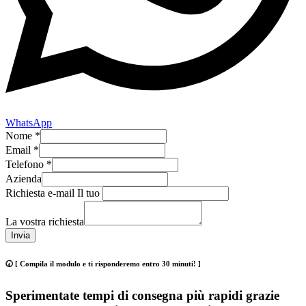
WhatsApp
Nome
*
Email
*
Telefono
*
Azienda
Richiesta e-mail Il tuo
La vostra richiesta
Invia
🕢 [ Compila il modulo e ti risponderemo entro 30 minuti! ]
Sperimentate tempi di consegna più rapidi grazie