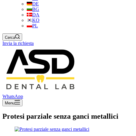
DE
BG
DA
KO
PL
Cerca
Invia la richiesta
WhatsApp
Menu
Protesi parziale senza ganci metallici