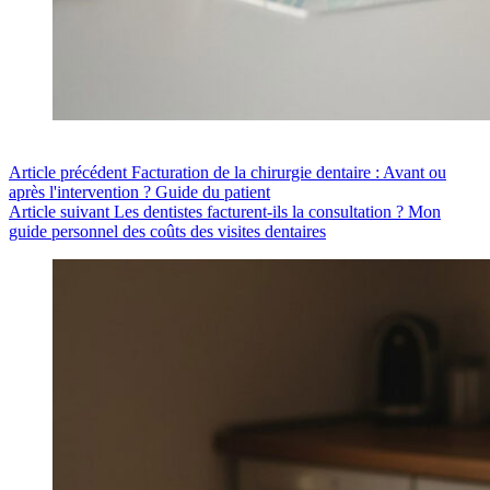
Article
précédent
Facturation de la chirurgie dentaire : Avant ou
après l'intervention ? Guide du patient
Article
suivant
Les dentistes facturent-ils la consultation ? Mon
guide personnel des coûts des visites dentaires