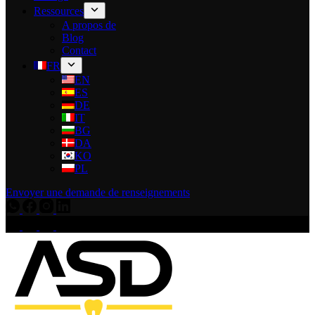
Ressources
A propos de
Blog
Contact
FR
EN
ES
DE
IT
BG
DA
KO
PL
Envoyer une demande de renseignements