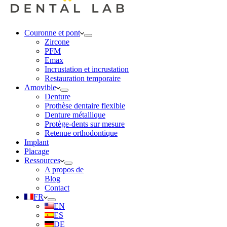
Couronne et pont
Zircone
PFM
Emax
Incrustation et incrustation
Restauration temporaire
Amovible
Denture
Prothèse dentaire flexible
Denture métallique
Protège-dents sur mesure
Retenue orthodontique
Implant
Placage
Ressources
A propos de
Blog
Contact
FR
EN
ES
DE