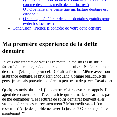
comme des dettes médicales ordinaires ?
Q : Que faire si je pense que ma facture dentaire est
erronée ?
Q : Puis-je bénéficier de soins dentaires gratuits pour
éviter les factures ?
Conclusion : Prenez le contrôle de votre dette dentaire
Ma première expérience de la dette
dentaire
Je vais être franc avec vous : Un matin, je me suis assis sur le
fauteuil du dentiste, redoutant ce qui allait suivre. Pas le traitement
de canal - j'étais prêt pour cela. C'était la facture. Même avec mon
assurance dentaire, le prix était choquant. Comme beaucoup de
gens, je pensais pouvoir attendre un peu avant de payer. J'avais tort.
Quelques mois plus tard, j'ai commencé à recevoir des appels d'un
agent de recouvrement. J'avais la tête qui tournait. Je n'arrêtais pas
de me demander "Les factures de soins dentaires peuvent-elles
vraiment être mises en recouvrement ? Mon crédit va-t-il s'en
ressentir ? Ai-je des problèmes avec la justice ? Que dois-je faire
maintenant ?"