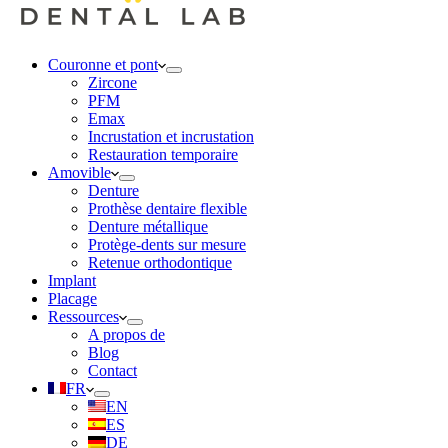
Couronne et pont
Zircone
PFM
Emax
Incrustation et incrustation
Restauration temporaire
Amovible
Denture
Prothèse dentaire flexible
Denture métallique
Protège-dents sur mesure
Retenue orthodontique
Implant
Placage
Ressources
A propos de
Blog
Contact
FR
EN
ES
DE