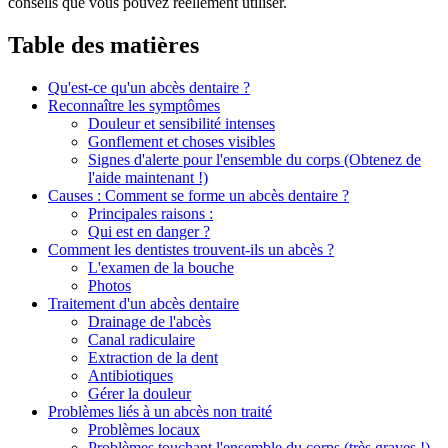
conseils que vous pouvez réellement utiliser.
Table des matières
Qu'est-ce qu'un abcès dentaire ?
Reconnaître les symptômes
Douleur et sensibilité intenses
Gonflement et choses visibles
Signes d'alerte pour l'ensemble du corps (Obtenez de
l'aide maintenant !)
Causes : Comment se forme un abcès dentaire ?
Principales raisons :
Qui est en danger ?
Comment les dentistes trouvent-ils un abcès ?
L'examen de la bouche
Photos
Traitement d'un abcès dentaire
Drainage de l'abcès
Canal radiculaire
Extraction de la dent
Antibiotiques
Gérer la douleur
Problèmes liés à un abcès non traité
Problèmes locaux
Problèmes touchant l'ensemble du corps (très graves !)