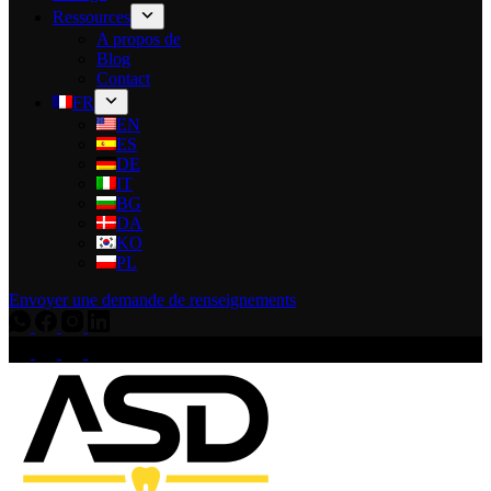
Ressources
A propos de
Blog
Contact
FR
EN
ES
DE
IT
BG
DA
KO
PL
Envoyer une demande de renseignements