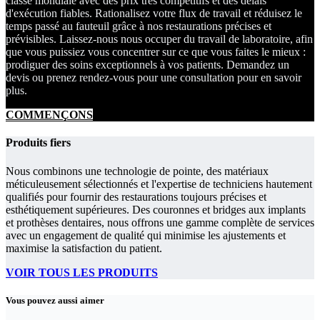
classe mondiale avec des prix très compétitifs et des délais
d'exécution fiables. Rationalisez votre flux de travail et réduisez le
temps passé au fauteuil grâce à nos restaurations précises et
prévisibles. Laissez-nous nous occuper du travail de laboratoire, afin
que vous puissiez vous concentrer sur ce que vous faites le mieux :
prodiguer des soins exceptionnels à vos patients. Demandez un
devis ou prenez rendez-vous pour une consultation pour en savoir
plus.
COMMENÇONS
Produits fiers
Nous combinons une technologie de pointe, des matériaux
méticuleusement sélectionnés et l'expertise de techniciens hautement
qualifiés pour fournir des restaurations toujours précises et
esthétiquement supérieures. Des couronnes et bridges aux implants
et prothèses dentaires, nous offrons une gamme complète de services
avec un engagement de qualité qui minimise les ajustements et
maximise la satisfaction du patient.
VOIR TOUS LES PRODUITS
Vous pouvez aussi aimer