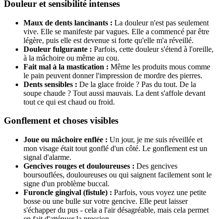
Douleur et sensibilité intenses
Maux de dents lancinants :
La douleur n'est pas seulement
vive. Elle se manifeste par vagues. Elle a commencé par être
légère, puis elle est devenue si forte qu'elle m'a réveillé.
Douleur fulgurante :
Parfois, cette douleur s'étend à l'oreille,
à la mâchoire ou même au cou.
Fait mal à la mastication :
Même les produits mous comme
le pain peuvent donner l'impression de mordre des pierres.
Dents sensibles :
De la glace froide ? Pas du tout. De la
soupe chaude ? Tout aussi mauvais. La dent s'affole devant
tout ce qui est chaud ou froid.
Gonflement et choses visibles
Joue ou mâchoire enflée :
Un jour, je me suis réveillée et
mon visage était tout gonflé d'un côté. Le gonflement est un
signal d'alarme.
Gencives rouges et douloureuses :
Des gencives
boursouflées, douloureuses ou qui saignent facilement sont le
signe d'un problème buccal.
Furoncle gingival (fistule) :
Parfois, vous voyez une petite
bosse ou une bulle sur votre gencive. Elle peut laisser
s'échapper du pus - cela a l'air désagréable, mais cela permet
en fait d'atténuer la pression.