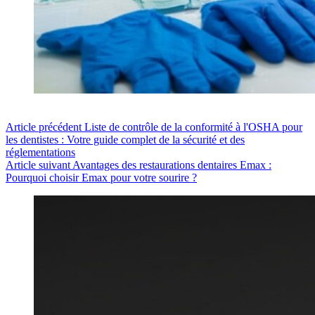
Article
précédent
Liste de contrôle de la conformité à l'OSHA pour
les dentistes : Votre guide complet de la sécurité et des
réglementations
Article
suivant
Avantages des restaurations dentaires Emax :
Pourquoi choisir Emax pour votre sourire ?