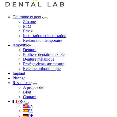
Couronne et pont
Zircone
PFM
Emax
Incrustation et incrustation
Restauration temporaire
Amovible
Denture
Prothèse dentaire flexible
Denture métallique
Protège-dents sur mesure
Retenue orthodontique
Implant
Placage
Ressources
A propos de
Blog
Contact
FR
EN
ES
DE