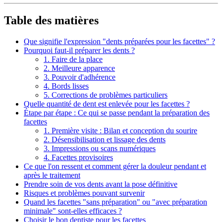
Table des matières
Que signifie l'expression "dents préparées pour les facettes" ?
Pourquoi faut-il préparer les dents ?
1. Faire de la place
2. Meilleure apparence
3. Pouvoir d'adhérence
4. Bords lisses
5. Corrections de problèmes particuliers
Quelle quantité de dent est enlevée pour les facettes ?
Étape par étape : Ce qui se passe pendant la préparation des
facettes
1. Première visite : Bilan et conception du sourire
2. Désensibilisation et lissage des dents
3. Impressions ou scans numériques
4. Facettes provisoires
Ce que l'on ressent et comment gérer la douleur pendant et
après le traitement
Prendre soin de vos dents avant la pose définitive
Risques et problèmes pouvant survenir
Quand les facettes "sans préparation" ou "avec préparation
minimale" sont-elles efficaces ?
Choisir le bon dentiste pour les facettes