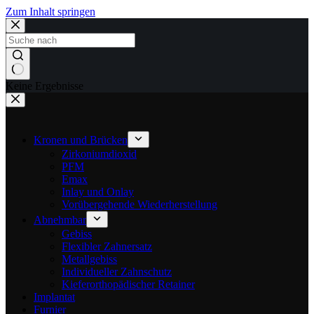
Zum Inhalt springen
Keine Ergebnisse
Kronen und Brücken
Zirkoniumdioxid
PFM
Emax
Inlay und Onlay
Vorübergehende Wiederherstellung
Abnehmbar
Gebiss
Flexibler Zahnersatz
Metallgebiss
Individueller Zahnschutz
Kieferorthopädischer Retainer
Implantat
Furnier