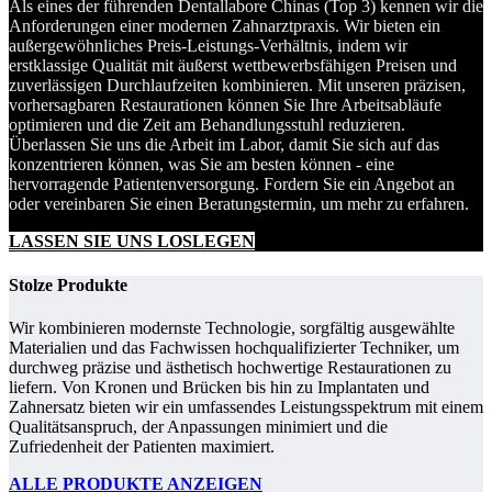
Als eines der führenden Dentallabore Chinas (Top 3) kennen wir die
Anforderungen einer modernen Zahnarztpraxis. Wir bieten ein
außergewöhnliches Preis-Leistungs-Verhältnis, indem wir
erstklassige Qualität mit äußerst wettbewerbsfähigen Preisen und
zuverlässigen Durchlaufzeiten kombinieren. Mit unseren präzisen,
vorhersagbaren Restaurationen können Sie Ihre Arbeitsabläufe
optimieren und die Zeit am Behandlungsstuhl reduzieren.
Überlassen Sie uns die Arbeit im Labor, damit Sie sich auf das
konzentrieren können, was Sie am besten können - eine
hervorragende Patientenversorgung. Fordern Sie ein Angebot an
oder vereinbaren Sie einen Beratungstermin, um mehr zu erfahren.
LASSEN SIE UNS LOSLEGEN
Stolze Produkte
Wir kombinieren modernste Technologie, sorgfältig ausgewählte
Materialien und das Fachwissen hochqualifizierter Techniker, um
durchweg präzise und ästhetisch hochwertige Restaurationen zu
liefern. Von Kronen und Brücken bis hin zu Implantaten und
Zahnersatz bieten wir ein umfassendes Leistungsspektrum mit einem
Qualitätsanspruch, der Anpassungen minimiert und die
Zufriedenheit der Patienten maximiert.
ALLE PRODUKTE ANZEIGEN