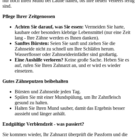
nur noch Ihren Mund bei Laune halten, bis Ihre neuen Veneers fertig
sind.
Pflege Ihrer Zeitgenossen
Achten Sie darauf, was Sie essen:
Vermeiden Sie harte,
kaubare oder besonders klebrige Lebensmittel (nur eine Zeit
lang - Ihre Zähne werden es Ihnen danken).
Sanftes Bürsten:
Seien Sie sanft und ziehen Sie die
Zahnseide nicht zu schnell um Ihre Schläfen herum.
Wasserflosser oder Zahnseideeinfädler sind großartig.
Eine Aushilfe verloren?
Keine große Sache. Heben Sie es
auf, rufen Sie Ihren Zahnarzt an, und er wird es wieder
einsetzen.
Gutes Zähneputzen beibehalten
Bürsten und Zahnseide jeden Tag.
Spülen Sie mit einer Mundspülung, um Ihr Zahnfleisch
gesund zu halten.
Halten Sie Ihren Mund sauber, damit das Ergebnis besser
aussieht und länger anhält.
Endgültige Verblendzeit - was passiert?
Sie kommen wieder, Ihr Zahnarzt überprüft die Passform und die