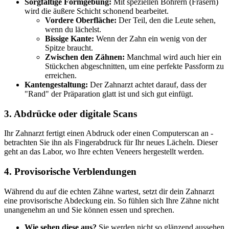
Sorgfältige Formgebung:
Mit speziellen Bohrern (Fräsern)
wird die äußere Schicht schonend bearbeitet.
Vordere Oberfläche:
Der Teil, den die Leute sehen,
wenn du lächelst.
Bissige Kante:
Wenn der Zahn ein wenig von der
Spitze braucht.
Zwischen den Zähnen:
Manchmal wird auch hier ein
Stückchen abgeschnitten, um eine perfekte Passform zu
erreichen.
Kantengestaltung:
Der Zahnarzt achtet darauf, dass der
"Rand" der Präparation glatt ist und sich gut einfügt.
3. Abdrücke oder digitale Scans
Ihr Zahnarzt fertigt einen Abdruck oder einen Computerscan an -
betrachten Sie ihn als Fingerabdruck für Ihr neues Lächeln. Dieser
geht an das Labor, wo Ihre echten Veneers hergestellt werden.
4. Provisorische Verblendungen
Während du auf die echten Zähne wartest, setzt dir dein Zahnarzt
eine provisorische Abdeckung ein. So fühlen sich Ihre Zähne nicht
unangenehm an und Sie können essen und sprechen.
Wie sehen diese aus?
Sie werden nicht so glänzend aussehen