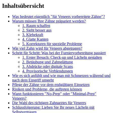
Inhaltsübersicht
Was bedeutet eigentlich "für Veneers vorbereitete Zähne"?
Warum müssen Ihre Zähne präpariert werden?
1. Raum schaffen
2. Sieht besser aus
3. Klebekraft
4. Glatte Kanten
5. Korrekturen für spezielle Probleme
Wie viel Zahn wird für Veneers abgetragen?
Schritt für Schritt: Was bei der Furniervorbereitung passiert
1. Erster Besuch: Check-up und Lächeln gestalten
2. Betäubung und Zahnglättung
3. Abdrücke oder digitale Scans
4. Provisorische Verblendungen
Wie es sich anfühlt und wie man mit Schmerzen während und
nach dem Eingriff umgeht
Pflege der Zähne vor dem endgültigen Einsetzen
Risiken und Probleme, die auftreten können
Wann funktionieren "No-Prep" oder "Minimal-Prep"
Veneers?
Die Wahl des richtigen Zahnarztes für Veneers
Schlussfolgerung: Lieben Sie Ihr neues Lächeln mit
Selbstvertrauen