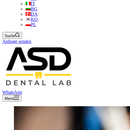
IT
BG
DA
KO
PL
Suche
Anfrage senden
WhatsApp
Menü