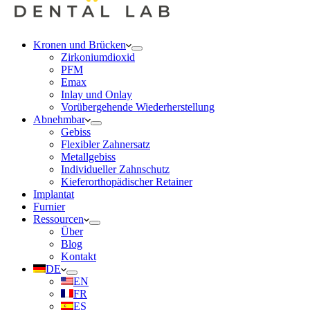
Kronen und Brücken
Zirkoniumdioxid
PFM
Emax
Inlay und Onlay
Vorübergehende Wiederherstellung
Abnehmbar
Gebiss
Flexibler Zahnersatz
Metallgebiss
Individueller Zahnschutz
Kieferorthopädischer Retainer
Implantat
Furnier
Ressourcen
Über
Blog
Kontakt
DE
EN
FR
ES