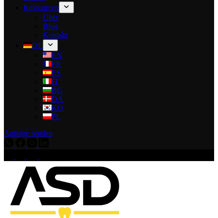
Ressourcen
Über
Blog
Kontakt
DE
EN
FR
ES
IT
BG
DA
KO
PL
Anfrage senden