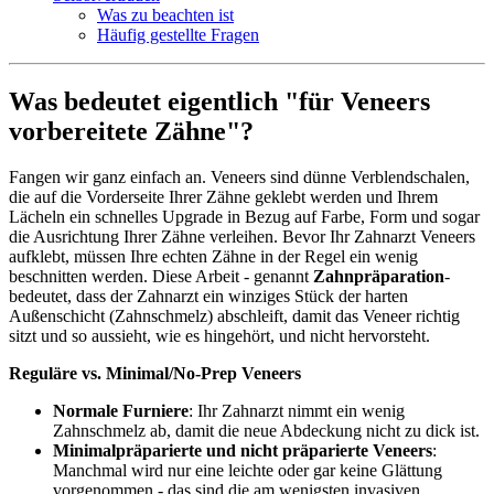
Was zu beachten ist
Häufig gestellte Fragen
Was bedeutet eigentlich "für Veneers
vorbereitete Zähne"?
Fangen wir ganz einfach an. Veneers sind dünne Verblendschalen,
die auf die Vorderseite Ihrer Zähne geklebt werden und Ihrem
Lächeln ein schnelles Upgrade in Bezug auf Farbe, Form und sogar
die Ausrichtung Ihrer Zähne verleihen. Bevor Ihr Zahnarzt Veneers
aufklebt, müssen Ihre echten Zähne in der Regel ein wenig
beschnitten werden. Diese Arbeit - genannt
Zahnpräparation
-
bedeutet, dass der Zahnarzt ein winziges Stück der harten
Außenschicht (Zahnschmelz) abschleift, damit das Veneer richtig
sitzt und so aussieht, wie es hingehört, und nicht hervorsteht.
Reguläre vs. Minimal/No-Prep Veneers
Normale Furniere
: Ihr Zahnarzt nimmt ein wenig
Zahnschmelz ab, damit die neue Abdeckung nicht zu dick ist.
Minimalpräparierte und nicht präparierte Veneers
:
Manchmal wird nur eine leichte oder gar keine Glättung
vorgenommen - das sind die am wenigsten invasiven