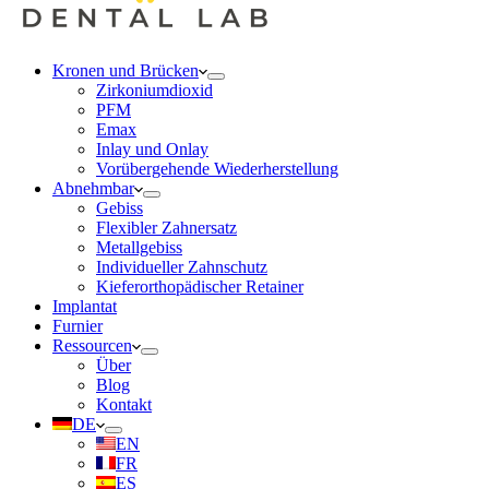
Kronen und Brücken
Zirkoniumdioxid
PFM
Emax
Inlay und Onlay
Vorübergehende Wiederherstellung
Abnehmbar
Gebiss
Flexibler Zahnersatz
Metallgebiss
Individueller Zahnschutz
Kieferorthopädischer Retainer
Implantat
Furnier
Ressourcen
Über
Blog
Kontakt
DE
EN
FR
ES