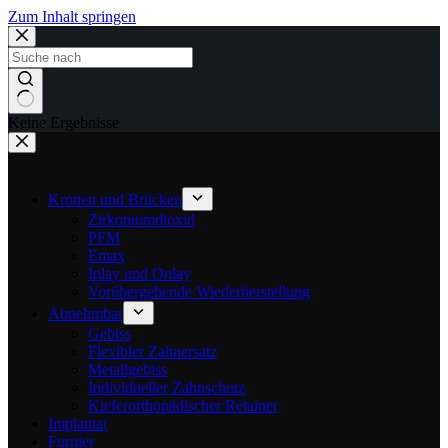
Zum Inhalt springen
Keine Ergebnisse
Kronen und Brücken
Zirkoniumdioxid
PFM
Emax
Inlay und Onlay
Vorübergehende Wiederherstellung
Abnehmbar
Gebiss
Flexibler Zahnersatz
Metallgebiss
Individueller Zahnschutz
Kieferorthopädischer Retainer
Implantat
Furnier