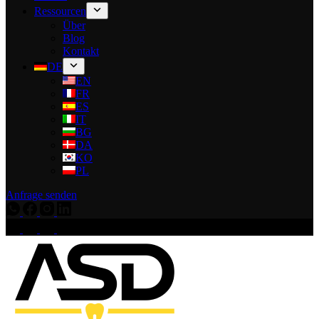
Ressourcen
Über
Blog
Kontakt
DE
EN
FR
ES
IT
BG
DA
KO
PL
Anfrage senden