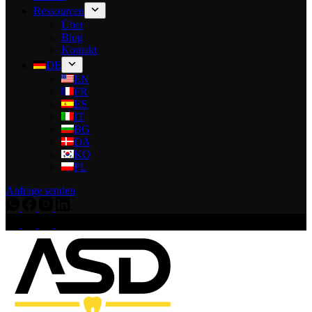
Ressourcen
Über
Blog
Kontakt
DE
EN
FR
ES
IT
BG
DA
KO
PL
Anfrage senden