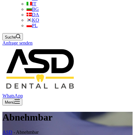
IT
BG
DA
KO
PL
Suche
Anfrage senden
WhatsApp
Menü
Abnehmbar
ASD
-
Abnehmbar