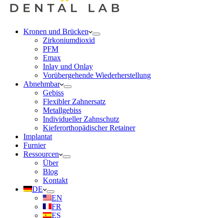
Kronen und Brücken
Zirkoniumdioxid
PFM
Emax
Inlay und Onlay
Vorübergehende Wiederherstellung
Abnehmbar
Gebiss
Flexibler Zahnersatz
Metallgebiss
Individueller Zahnschutz
Kieferorthopädischer Retainer
Implantat
Furnier
Ressourcen
Über
Blog
Kontakt
DE
EN
FR
ES