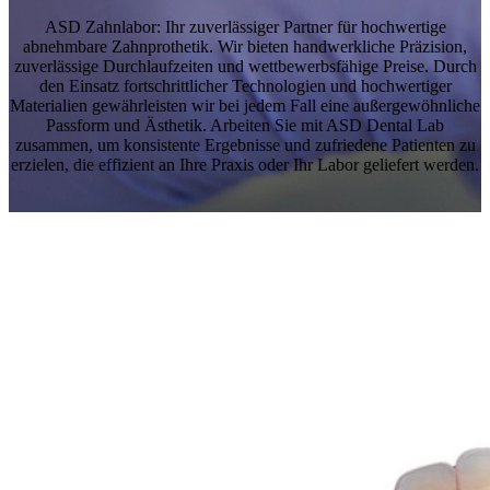
ASD Zahnlabor: Ihr zuverlässiger Partner für hochwertige
abnehmbare Zahnprothetik. Wir bieten handwerkliche Präzision,
zuverlässige Durchlaufzeiten und wettbewerbsfähige Preise. Durch
den Einsatz fortschrittlicher Technologien und hochwertiger
Materialien gewährleisten wir bei jedem Fall eine außergewöhnliche
Passform und Ästhetik. Arbeiten Sie mit ASD Dental Lab
zusammen, um konsistente Ergebnisse und zufriedene Patienten zu
erzielen, die effizient an Ihre Praxis oder Ihr Labor geliefert werden.