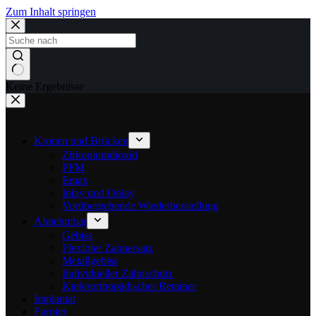
Zum Inhalt springen
Keine Ergebnisse
Kronen und Brücken
Zirkoniumdioxid
PFM
Emax
Inlay und Onlay
Vorübergehende Wiederherstellung
Abnehmbar
Gebiss
Flexibler Zahnersatz
Metallgebiss
Individueller Zahnschutz
Kieferorthopädischer Retainer
Implantat
Furnier