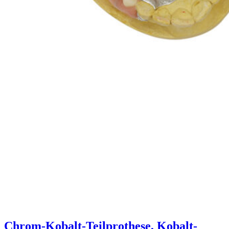
Chrom-Kobalt-Teilprothese, Kobalt-