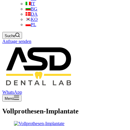
IT
BG
DA
KO
PL
Suche
Anfrage senden
WhatsApp
Menü
Vollprothesen-Implantate