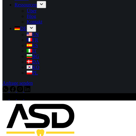
Ressourcen
Über
Blog
Kontakt
DE
EN
FR
ES
IT
BG
DA
KO
PL
Anfrage senden