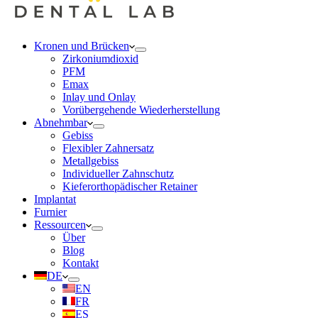
Kronen und Brücken
Zirkoniumdioxid
PFM
Emax
Inlay und Onlay
Vorübergehende Wiederherstellung
Abnehmbar
Gebiss
Flexibler Zahnersatz
Metallgebiss
Individueller Zahnschutz
Kieferorthopädischer Retainer
Implantat
Furnier
Ressourcen
Über
Blog
Kontakt
DE
EN
FR
ES