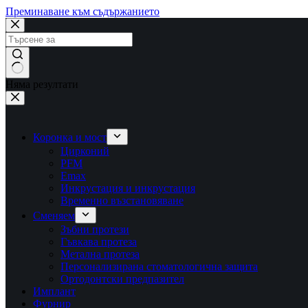
Преминаване към съдържанието
Няма резултати
Коронка и мост
Цирконий
PFM
Emax
Инкрустация и инкрустация
Временно възстановяване
Сменяем
Зъбни протези
Гъвкава протеза
Метална протеза
Персонализирана стоматологична защита
Ортодонтски предпазител
Имплант
Фурнир