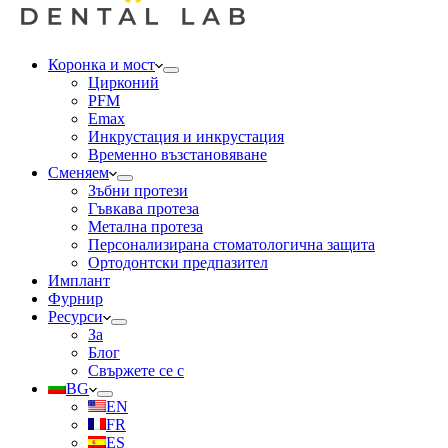
Коронка и мост
Цирконий
PFM
Emax
Инкрустация и инкрустация
Временно възстановяване
Сменяем
Зъбни протези
Гъвкава протеза
Метална протеза
Персонализирана стоматологична защита
Ортодонтски предпазител
Имплант
Фурнир
Ресурси
За
Блог
Свържете се с
BG
EN
FR
ES