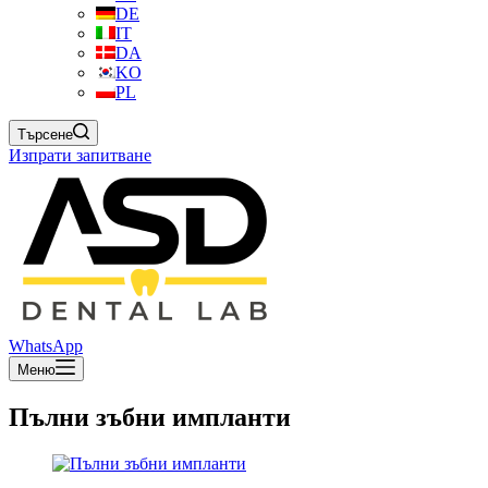
DE
IT
DA
KO
PL
Търсене
Изпрати запитване
WhatsApp
Меню
Пълни зъбни импланти