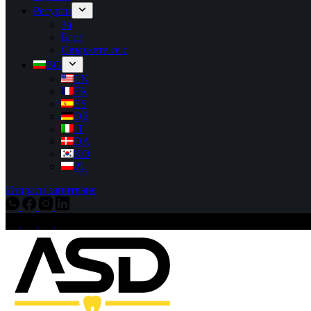
Ресурси
За
Блог
Свържете се с
BG
EN
FR
ES
DE
IT
DA
KO
PL
Изпрати запитване