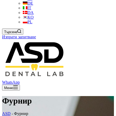
DE
IT
DA
KO
PL
Търсене
Изпрати запитване
WhatsApp
Меню
Фурнир
ASD
-
Фурнир