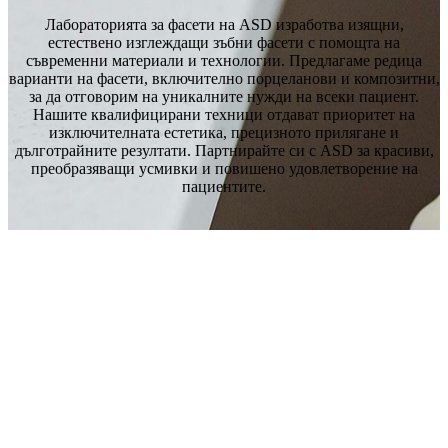
Лабораторията за фасети на ASD изработва изящни,
естествено изглеждащи зъбни фасети с помощта на
съвременни материали и технологии. Предлагаме редица
варианти на фасети, включително порцеланови и композитни,
за да отговорим на уникалните нужди на всеки пациент.
Нашите квалифицирани техници отдават приоритет на
изключителната естетика, прецизното прилягане и
дълготрайните резултати. Партнирайте си с ASD за красиви,
преобразяващи усмивки и повишено удовлетворение на
пациентите.