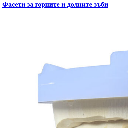
Фасети за горните и долните зъби