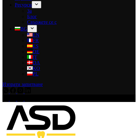
Ресурси
За
Блог
Свържете се с
BG
EN
FR
ES
DE
IT
DA
KO
PL
Изпрати запитване