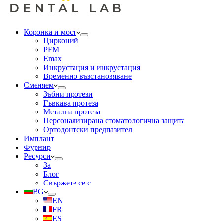
Коронка и мост
Цирконий
PFM
Emax
Инкрустация и инкрустация
Временно възстановяване
Сменяем
Зъбни протези
Гъвкава протеза
Метална протеза
Персонализирана стоматологична защита
Ортодонтски предпазител
Имплант
Фурнир
Ресурси
За
Блог
Свържете се с
BG
EN
FR
ES