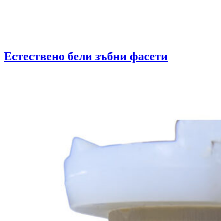
Естествено бели зъбни фасети