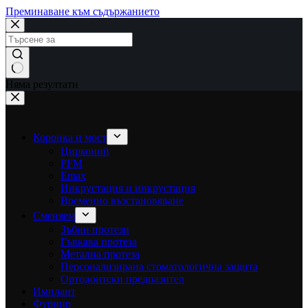
Преминаване към съдържанието
Няма резултати
Коронка и мост
Цирконий
PFM
Emax
Инкрустация и инкрустация
Временно възстановяване
Сменяем
Зъбни протези
Гъвкава протеза
Метална протеза
Персонализирана стоматологична защита
Ортодонтски предпазител
Имплант
Фурнир