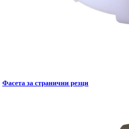
Фасета за странични резци