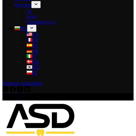
Ресурси
За
Блог
Свържете се с
BG
EN
FR
ES
DE
IT
DA
KO
PL
Изпрати запитване