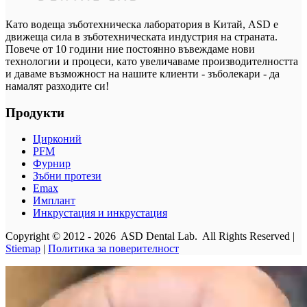
Като водеща зъботехническа лаборатория в Китай, ASD е
движеща сила в зъботехническата индустрия на страната.
Повече от 10 години ние постоянно въвеждаме нови
технологии и процеси, като увеличаваме производителността
и даваме възможност на нашите клиенти - зъболекари - да
намалят разходите си!
Продукти
Цирконий
PFM
Фурнир
Зъбни протези
Emax
Имплант
Инкрустация и инкрустация
Copyright © 2012 - 2026 ASD Dental Lab. All Rights Reserved |
Stiemap
|
Политика за поверителност