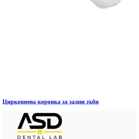
Циркониева коронка за задни зъби