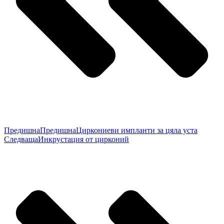
Предишна
Предишна
Циркониеви импланти за цяла уста
Следваща
Инкрустация от цирконий