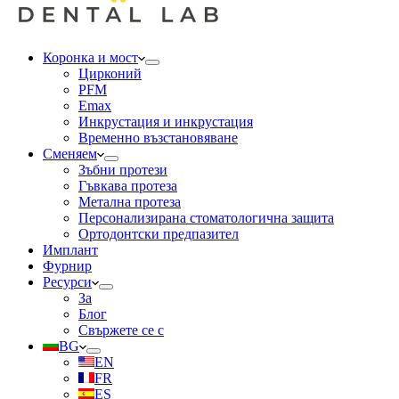
Коронка и мост
Цирконий
PFM
Emax
Инкрустация и инкрустация
Временно възстановяване
Сменяем
Зъбни протези
Гъвкава протеза
Метална протеза
Персонализирана стоматологична защита
Ортодонтски предпазител
Имплант
Фурнир
Ресурси
За
Блог
Свържете се с
BG
EN
FR
ES