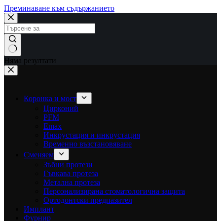
Преминаване към съдържанието
Няма резултати
Коронка и мост
Цирконий
PFM
Emax
Инкрустация и инкрустация
Временно възстановяване
Сменяем
Зъбни протези
Гъвкава протеза
Метална протеза
Персонализирана стоматологична защита
Ортодонтски предпазител
Имплант
Фурнир