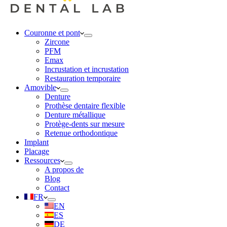
Couronne et pont
Zircone
PFM
Emax
Incrustation et incrustation
Restauration temporaire
Amovible
Denture
Prothèse dentaire flexible
Denture métallique
Protège-dents sur mesure
Retenue orthodontique
Implant
Placage
Ressources
A propos de
Blog
Contact
FR
EN
ES
DE