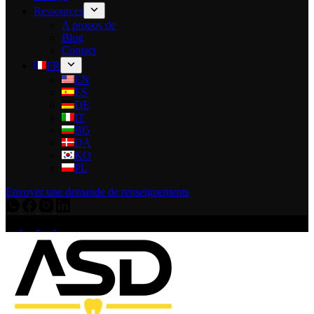
Ressources
A propos de
Blog
Contact
FR
EN
ES
DE
IT
BG
DA
KO
PL
Envoyer une demande de renseignements