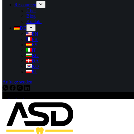
Ressourcen
Über
Blog
Kontakt
DE
EN
FR
ES
IT
BG
DA
KO
PL
Anfrage senden