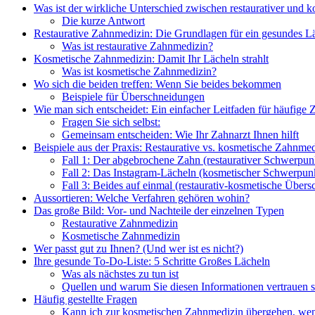
Was ist der wirkliche Unterschied zwischen restaurativer und 
Die kurze Antwort
Restaurative Zahnmedizin: Die Grundlagen für ein gesundes L
Was ist restaurative Zahnmedizin?
Kosmetische Zahnmedizin: Damit Ihr Lächeln strahlt
Was ist kosmetische Zahnmedizin?
Wo sich die beiden treffen: Wenn Sie beides bekommen
Beispiele für Überschneidungen
Wie man sich entscheidet: Ein einfacher Leitfaden für häufige
Fragen Sie sich selbst:
Gemeinsam entscheiden: Wie Ihr Zahnarzt Ihnen hilft
Beispiele aus der Praxis: Restaurative vs. kosmetische Zahnme
Fall 1: Der abgebrochene Zahn (restaurativer Schwerpun
Fall 2: Das Instagram-Lächeln (kosmetischer Schwerpun
Fall 3: Beides auf einmal (restaurativ-kosmetische Über
Aussortieren: Welche Verfahren gehören wohin?
Das große Bild: Vor- und Nachteile der einzelnen Typen
Restaurative Zahnmedizin
Kosmetische Zahnmedizin
Wer passt gut zu Ihnen? (Und wer ist es nicht?)
Ihre gesunde To-Do-Liste: 5 Schritte Großes Lächeln
Was als nächstes zu tun ist
Quellen und warum Sie diesen Informationen vertrauen s
Häufig gestellte Fragen
Kann ich zur kosmetischen Zahnmedizin übergehen, wenn