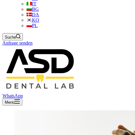
IT
BG
DA
KO
PL
Suche
Anfrage senden
WhatsApp
Menü