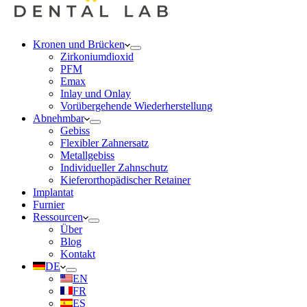
Kronen und Brücken
Zirkoniumdioxid
PFM
Emax
Inlay und Onlay
Vorübergehende Wiederherstellung
Abnehmbar
Gebiss
Flexibler Zahnersatz
Metallgebiss
Individueller Zahnschutz
Kieferorthopädischer Retainer
Implantat
Furnier
Ressourcen
Über
Blog
Kontakt
DE
EN
FR
ES