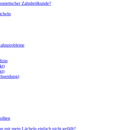
kosmetischer Zahnheilkunde?
ächeln
 Zahnprobleme
dizin
kt)
kt)
schneidung)
ollten
 mir mein Lächeln einfach nicht gefällt?