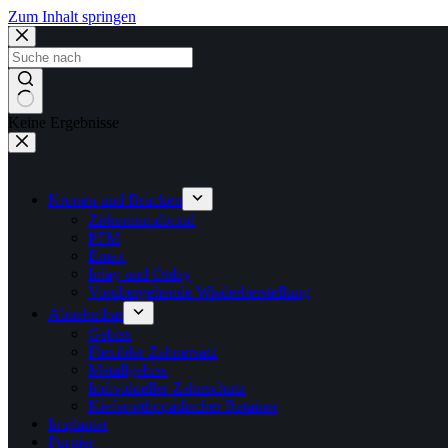
Zum Inhalt springen
Keine Ergebnisse
Kronen und Brücken
Zirkoniumdioxid
PFM
Emax
Inlay und Onlay
Vorübergehende Wiederherstellung
Abnehmbar
Gebiss
Flexibler Zahnersatz
Metallgebiss
Individueller Zahnschutz
Kieferorthopädischer Retainer
Implantat
Furnier