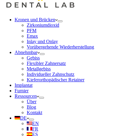
Kronen und Brücken
Zirkoniumdioxid
PFM
Emax
Inlay und Onlay
Vorübergehende Wiederherstellung
Abnehmbar
Gebiss
Flexibler Zahnersatz
Metallgebiss
Individueller Zahnschutz
Kieferorthopädischer Retainer
Implantat
Furnier
Ressourcen
Über
Blog
Kontakt
DE
EN
FR
ES