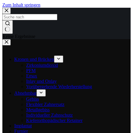
Zum Inhalt springen
Keine Ergebnisse
Kronen und Brücken
Zirkoniumdioxid
PFM
Emax
Inlay und Onlay
Vorübergehende Wiederherstellung
Abnehmbar
Gebiss
Flexibler Zahnersatz
Metallgebiss
Individueller Zahnschutz
Kieferorthopädischer Retainer
Implantat
Furnier