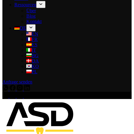
Ressourcen
Über
Blog
Kontakt
DE
EN
FR
ES
IT
BG
DA
KO
PL
Anfrage senden