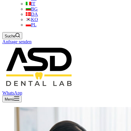
IT
BG
DA
KO
PL
Suche
Anfrage senden
WhatsApp
Menü