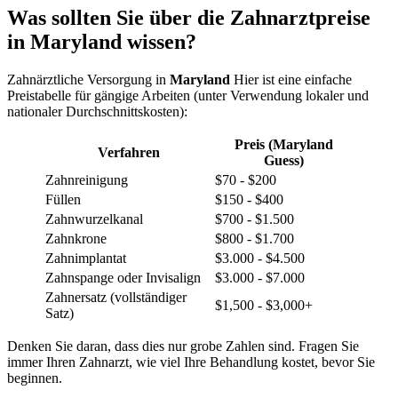
Was sollten Sie über die Zahnarztpreise
in Maryland wissen?
Zahnärztliche Versorgung in
Maryland
Hier ist eine einfache
Preistabelle für gängige Arbeiten (unter Verwendung lokaler und
nationaler Durchschnittskosten):
Preis (Maryland
Verfahren
Guess)
Zahnreinigung
$70 - $200
Füllen
$150 - $400
Zahnwurzelkanal
$700 - $1.500
Zahnkrone
$800 - $1.700
Zahnimplantat
$3.000 - $4.500
Zahnspange oder Invisalign
$3.000 - $7.000
Zahnersatz (vollständiger
$1,500 - $3,000+
Satz)
Denken Sie daran, dass dies nur grobe Zahlen sind. Fragen Sie
immer Ihren Zahnarzt, wie viel Ihre Behandlung kostet, bevor Sie
beginnen.