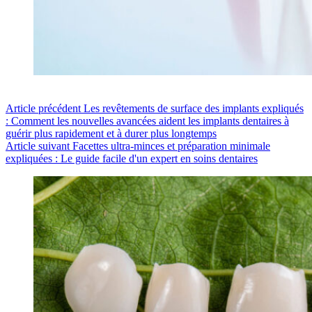
Article
précédent
Les revêtements de surface des implants expliqués
: Comment les nouvelles avancées aident les implants dentaires à
guérir plus rapidement et à durer plus longtemps
Article
suivant
Facettes ultra-minces et préparation minimale
expliquées : Le guide facile d'un expert en soins dentaires