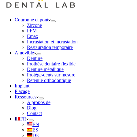
Couronne et pont
Zircone
PFM
Emax
Incrustation et incrustation
Restauration temporaire
Amovible
Denture
Prothèse dentaire flexible
Denture métallique
Protège-dents sur mesure
Retenue orthodontique
Implant
Placage
Ressources
A propos de
Blog
Contact
FR
EN
ES
DE