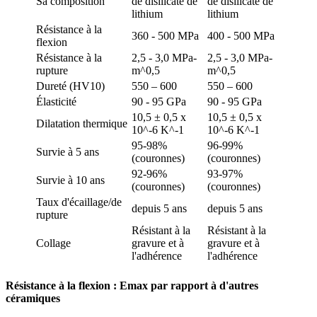
Sa composition
de disilicate de
de disilicate de
lithium
lithium
Résistance à la
360 - 500 MPa
400 - 500 MPa
flexion
Résistance à la
2,5 - 3,0 MPa-
2,5 - 3,0 MPa-
rupture
m^0,5
m^0,5
Dureté (HV10)
550 – 600
550 – 600
Élasticité
90 - 95 GPa
90 - 95 GPa
10,5 ± 0,5 x
10,5 ± 0,5 x
Dilatation thermique
10^-6 K^-1
10^-6 K^-1
95-98%
96-99%
Survie à 5 ans
(couronnes)
(couronnes)
92-96%
93-97%
Survie à 10 ans
(couronnes)
(couronnes)
Taux d'écaillage/de
depuis 5 ans
depuis 5 ans
rupture
Résistant à la
Résistant à la
Collage
gravure et à
gravure et à
l'adhérence
l'adhérence
Résistance à la flexion : Emax par rapport à d'autres
céramiques