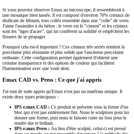
Si vous pouviez observer Emax au microscope, il ressemblerait à
une mosaïque bien tassée. Il est composé d'environ 70% cristaux de
disilicate de lithium, tous collés ensemble dans une "colle" de verre.
J'aime l'assimiler à du béton : le verre est le "ciment" et les cristaux
sont les "tiges d'acier", qui lui confèrent sa solidité et empêchent les
fissures de se propager.
Pourquoi cela est-il important ? Ces cristaux très serrés rendent la
porcelaine plus résistante et plus solide que l'ancienne porcelaine
ordinaire. Cette configuration permet également d'obtenir une
certaine transparence et des options de couleur qui facilitent
l'harmonisation avec une vraie dent.
Emax CAD vs. Press : Ce que j'ai appris
J'ai tout de suite appris qu'Emax n'est pas un matériau unique. Il
existe deux types principaux :
IPS e.max CAD :
Ce produit se présente sous la forme d'un
bloc qui n'est pas entièrement fini. Nous le sculptons pour lui
donner une forme, puis nous le faisons cuire au four pour le
rendre dur et brillant.
IPS e.max Press :
Au lieu d'être sculpté, celui-ci est pressé
dans un moule, ce qui ressemble davantage à la méthode des