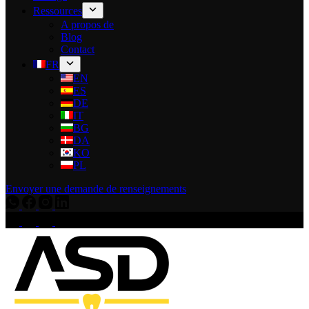
Ressources
A propos de
Blog
Contact
FR
EN
ES
DE
IT
BG
DA
KO
PL
Envoyer une demande de renseignements