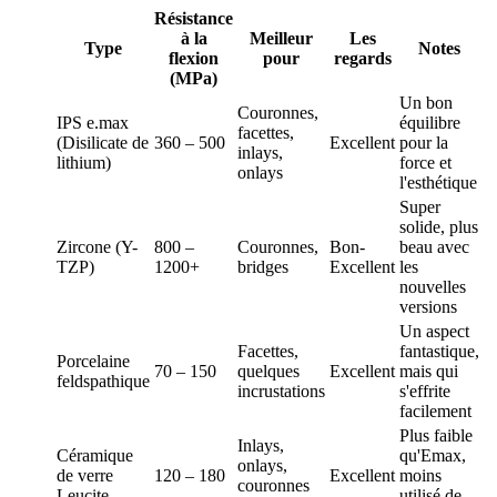
Résistance
à la
Meilleur
Les
Type
Notes
flexion
pour
regards
(MPa)
Un bon
Couronnes,
IPS e.max
équilibre
facettes,
(Disilicate de
360 – 500
Excellent
pour la
inlays,
lithium)
force et
onlays
l'esthétique
Super
solide, plus
Zircone (Y-
800 –
Couronnes,
Bon-
beau avec
TZP)
1200+
bridges
Excellent
les
nouvelles
versions
Un aspect
Facettes,
fantastique,
Porcelaine
70 – 150
quelques
Excellent
mais qui
feldspathique
incrustations
s'effrite
facilement
Plus faible
Inlays,
Céramique
qu'Emax,
onlays,
de verre
120 – 180
Excellent
moins
couronnes
Leucite
utilisé de