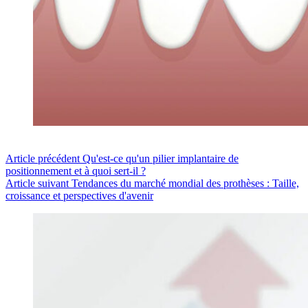
Article
précédent
Qu'est-ce qu'un pilier implantaire de
positionnement et à quoi sert-il ?
Article
suivant
Tendances du marché mondial des prothèses : Taille,
croissance et perspectives d'avenir