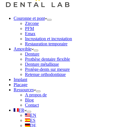
Couronne et pont
Zircone
PFM
Emax
Incrustation et incrustation
Restauration temporaire
Amovible
Denture
Prothèse dentaire flexible
Denture métallique
Protège-dents sur mesure
Retenue orthodontique
Implant
Placage
Ressources
A propos de
Blog
Contact
FR
EN
ES
DE