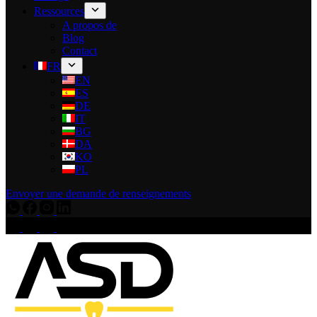
Ressources
A propos de
Blog
Contact
FR
EN
ES
DE
IT
BG
DA
KO
PL
Envoyer une demande de renseignements