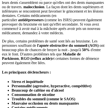
leurs dents s'assemblent ou parce qu'elles ont des dents manquantes
ou de travers.
malocclusion
. La façon dont les dents supérieures et
inférieures se rencontrent peut favoriser le grincement et les lésions
dentaires. Certains médicaments (en
particulier
antidépresseurs
(comme les ISRS) peuvent également
provoquer du bruxisme en tant qu'effet secondaire. Si vous avez
commencé à avoir mal à la mâchoire après avoir pris un nouveau
médicament, demandez à votre médecin.
De plus, certains problèmes de santé sont liés au bruxisme. Les
personnes souffrant de
l'apnée obstructive du sommeil (AOS)
ont
beaucoup plus de chances de broyer la nuit - jusqu'à
50%
d'entre
eux le font. D'autres problèmes tels que
Maladie de
Parkinson
,
RGO (reflux acide)
et certaines formes de démence
peuvent également être liées.
Les principaux déclencheurs :
Stress et inquiétude
Personnalité (agressive, hyperactive, compétitive)
Beaucoup de caféine ou d'alcool
Consommation de nicotine
Troubles du sommeil (comme le SAOS)
Mauvaise occlusion ou dents manquantes
Certains médicaments