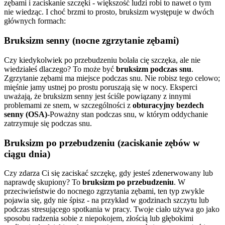
zębami i zaciskanie szczęki - większość ludzi robi to nawet o tym
nie wiedząc. I choć brzmi to prosto, bruksizm występuje w dwóch
głównych formach:
Bruksizm senny (nocne zgrzytanie zębami)
Czy kiedykolwiek po przebudzeniu bolała cię szczęka, ale nie
wiedziałeś dlaczego? To może być
bruksizm podczas snu
.
Zgrzytanie zębami ma miejsce podczas snu. Nie robisz tego celowo;
mięśnie jamy ustnej po prostu poruszają się w nocy. Eksperci
uważają, że bruksizm senny jest ściśle powiązany z innymi
problemami ze snem, w szczególności z
obturacyjny bezdech
senny (OSA)
-Poważny stan podczas snu, w którym oddychanie
zatrzymuje się podczas snu.
Bruksizm po przebudzeniu (zaciskanie zębów w
ciągu dnia)
Czy zdarza Ci się zaciskać szczękę, gdy jesteś zdenerwowany lub
naprawdę skupiony? To
bruksizm po przebudzeniu
. W
przeciwieństwie do nocnego zgrzytania zębami, ten typ zwykle
pojawia się, gdy nie śpisz - na przykład w godzinach szczytu lub
podczas stresującego spotkania w pracy. Twoje ciało używa go jako
sposobu radzenia sobie z niepokojem, złością lub głębokimi