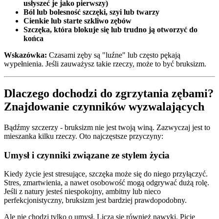
usłyszeć je jako pierwszy)
Ból lub bolesność szczęki, szyi lub twarzy
Cienkie lub starte szkliwo zębów
Szczęka, która blokuje się lub trudno ją otworzyć do
końca
Wskazówka:
Czasami zęby są "luźne" lub często pękają
wypełnienia. Jeśli zauważysz takie rzeczy, może to być bruksizm.
Dlaczego dochodzi do zgrzytania zębami?
Znajdowanie czynników wyzwalających
Bądźmy szczerzy - bruksizm nie jest twoją winą. Zazwyczaj jest to
mieszanka kilku rzeczy. Oto najczęstsze przyczyny:
Umysł i czynniki związane ze stylem życia
Kiedy życie jest stresujące, szczęka może się do niego przyłączyć.
Stres, zmartwienia, a nawet osobowość mogą odgrywać dużą rolę.
Jeśli z natury jesteś niespokojny, ambitny lub nieco
perfekcjonistyczny, bruksizm jest bardziej prawdopodobny.
Ale nie chodzi tylko o umysł. Liczą się również nawyki. Picie