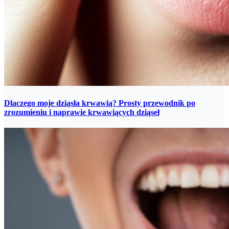
Dlaczego moje dziąsła krwawią? Prosty przewodnik po
zrozumieniu i naprawie krwawiących dziąseł