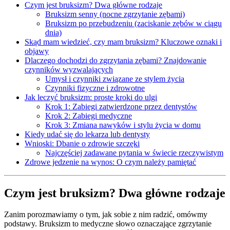
Czym jest bruksizm? Dwa główne rodzaje
Bruksizm senny (nocne zgrzytanie zębami)
Bruksizm po przebudzeniu (zaciskanie zębów w ciągu
dnia)
Skąd mam wiedzieć, czy mam bruksizm? Kluczowe oznaki i
objawy
Dlaczego dochodzi do zgrzytania zębami? Znajdowanie
czynników wyzwalających
Umysł i czynniki związane ze stylem życia
Czynniki fizyczne i zdrowotne
Jak leczyć bruksizm: proste kroki do ulgi
Krok 1: Zabiegi zatwierdzone przez dentystów
Krok 2: Zabiegi medyczne
Krok 3: Zmiana nawyków i stylu życia w domu
Kiedy udać się do lekarza lub dentysty
Wnioski: Dbanie o zdrowie szczęki
Najczęściej zadawane pytania w świecie rzeczywistym
Zdrowe jedzenie na wynos: O czym należy pamiętać
Czym jest bruksizm? Dwa główne rodzaje
Zanim porozmawiamy o tym, jak sobie z nim radzić, omówmy
podstawy. Bruksizm to medyczne słowo oznaczające zgrzytanie