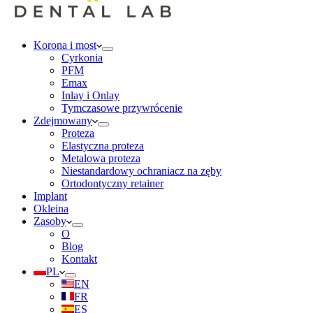
Korona i most
Cyrkonia
PFM
Emax
Inlay i Onlay
Tymczasowe przywrócenie
Zdejmowany
Proteza
Elastyczna proteza
Metalowa proteza
Niestandardowy ochraniacz na zęby
Ortodontyczny retainer
Implant
Okleina
Zasoby
O
Blog
Kontakt
PL
EN
FR
ES