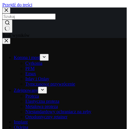
Przejdź do treści
Brak wyników
Korona i most
Cyrkonia
PFM
Emax
Inlay i Onlay
Tymczasowe przywrócenie
Zdejmowany
Proteza
Elastyczna proteza
Metalowa proteza
Niestandardowy ochraniacz na zęby
Ortodontyczny retainer
Implant
Okleina