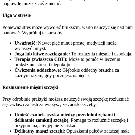
naprawdę możesz coś zmienić.
Ulga w stresie
Ponieważ stres może wywołać bruksizm, warto nauczyć się nad nim
panować. Wypróbuj te sposoby:
Uważność:
Nawet pięć minut prostej medytacji może
wyciszyć umysł.
Joga lub łatwe rozciąganie:
To rozluźnia mięśnie i uspokaja.
Terapia (zwłaszcza CBT):
Może to pomóc w leczeniu
bruksizmu, stresu i niepokoju.
Ćwiczenia oddechowe:
Głębokie oddechy brzucha za
każdym razem, gdy poczujesz napięcie.
Rozluźnienie mięśni szczęki
Przy odrobinie praktyki możesz nauczyć swoją szczękę rozluźniać
się, zwłaszcza jeśli zauważysz, że zaciskasz zęby.
Umieść czubek języka między przednimi zębami i
delikatnie zamknij szczękę.
Pomaga to rozluźnić szczękę i
przypomina, aby jej nie zaciskać.
Delikatny masaż szczęki:
Opuszkami palców zataczaj małe