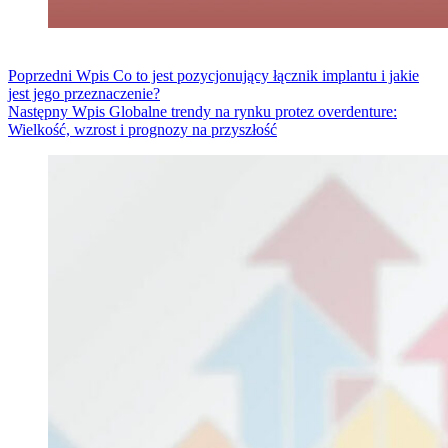
Poprzedni
Wpis
Co to jest pozycjonujący łącznik implantu i jakie
jest jego przeznaczenie?
Następny
Wpis
Globalne trendy na rynku protez overdenture:
Wielkość, wzrost i prognozy na przyszłość