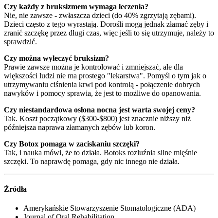
Czy każdy z bruksizmem wymaga leczenia?
Nie, nie zawsze - zwłaszcza dzieci (do 40% zgrzytają zębami).
Dzieci często z tego wyrastają. Dorośli mogą jednak złamać zęby i
zranić szczękę przez długi czas, więc jeśli to się utrzymuje, należy to
sprawdzić.
Czy można wyleczyć bruksizm?
Prawie zawsze można je kontrolować i zmniejszać, ale dla
większości ludzi nie ma prostego "lekarstwa". Pomyśl o tym jak o
utrzymywaniu ciśnienia krwi pod kontrolą - połączenie dobrych
nawyków i pomocy sprawia, że jest to możliwe do opanowania.
Czy niestandardowa osłona nocna jest warta swojej ceny?
Tak. Koszt początkowy ($300-$800) jest znacznie niższy niż
późniejsza naprawa złamanych zębów lub koron.
Czy Botox pomaga w zaciskaniu szczęki?
Tak, i nauka mówi, że to działa. Botoks rozluźnia silne mięśnie
szczęki. To naprawdę pomaga, gdy nic innego nie działa.
Źródła
Amerykańskie Stowarzyszenie Stomatologiczne (ADA)
Journal of Oral Rehabilitation