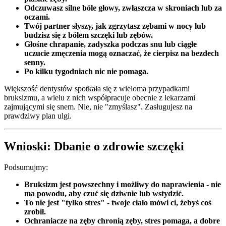
Odczuwasz silne bóle głowy, zwłaszcza w skroniach lub za
oczami.
Twój partner słyszy, jak zgrzytasz zębami w nocy lub
budzisz się z bólem szczęki lub zębów.
Głośne chrapanie, zadyszka podczas snu lub ciągłe
uczucie zmęczenia mogą oznaczać, że cierpisz na bezdech
senny.
Po kilku tygodniach nic nie pomaga.
Większość dentystów spotkała się z wieloma przypadkami
bruksizmu, a wielu z nich współpracuje obecnie z lekarzami
zajmującymi się snem. Nie, nie "zmyślasz". Zasługujesz na
prawdziwy plan ulgi.
Wnioski: Dbanie o zdrowie szczęki
Podsumujmy:
Bruksizm jest powszechny i możliwy do naprawienia - nie
ma powodu, aby czuć się dziwnie lub wstydzić.
To nie jest "tylko stres" - twoje ciało mówi ci, żebyś coś
zrobił.
Ochraniacze na zęby chronią zęby, stres pomaga, a dobre