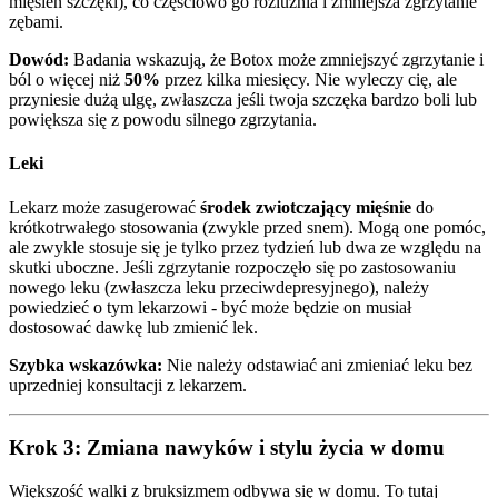
mięsień szczęki), co częściowo go rozluźnia i zmniejsza zgrzytanie
zębami.
Dowód:
Badania wskazują, że Botox może zmniejszyć zgrzytanie i
ból o więcej niż
50%
przez kilka miesięcy. Nie wyleczy cię, ale
przyniesie dużą ulgę, zwłaszcza jeśli twoja szczęka bardzo boli lub
powiększa się z powodu silnego zgrzytania.
Leki
Lekarz może zasugerować
środek zwiotczający mięśnie
do
krótkotrwałego stosowania (zwykle przed snem). Mogą one pomóc,
ale zwykle stosuje się je tylko przez tydzień lub dwa ze względu na
skutki uboczne. Jeśli zgrzytanie rozpoczęło się po zastosowaniu
nowego leku (zwłaszcza leku przeciwdepresyjnego), należy
powiedzieć o tym lekarzowi - być może będzie on musiał
dostosować dawkę lub zmienić lek.
Szybka wskazówka:
Nie należy odstawiać ani zmieniać leku bez
uprzedniej konsultacji z lekarzem.
Krok 3: Zmiana nawyków i stylu życia w domu
Większość walki z bruksizmem odbywa się w domu. To tutaj