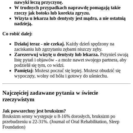
nawyki leczą przyczynę.
W trudnych przypadkach naprawdę pomagają takie
rzeczy jak botoks lub korekta zgryzu.
Wizyta u lekarza lub dentysty jest mądra, a nie ostatnią
nadzieją.
Co robić dalej:
Działaj teraz - nie czekaj.
Każdy dzień spędzony na
zaciskaniu lub zgrzytaniu zębami niszczy zęby.
Zarezerwuj wizytę u dentysty lub lekarza.
Przynieś swoją
listę pytań i objawów - a może nawet swojego partnera, aby
podzielił się tym, co widzi.
Pamiętaj:
Możesz poczuć się lepiej. Możesz obudzić się
wypoczęty, wolny od bólu i gotowy do uśmiechu.
Najczęściej zadawane pytania w świecie
rzeczywistym
Jak powszechny jest bruksizm?
Bruksizm senny występuje u 8-16% dorosłych, bruksizm po
przebudzeniu u 22-31%. (Journal of Oral Rehabilitation, Sleep
Foundation)