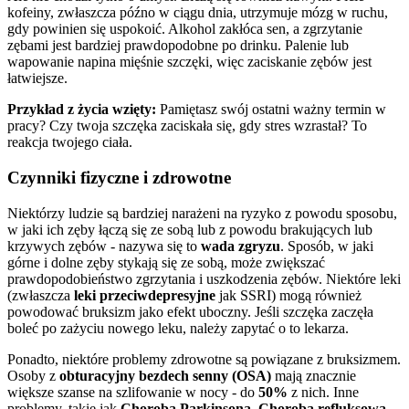
kofeiny, zwłaszcza późno w ciągu dnia, utrzymuje mózg w ruchu,
gdy powinien się uspokoić. Alkohol zakłóca sen, a zgrzytanie
zębami jest bardziej prawdopodobne po drinku. Palenie lub
wapowanie napina mięśnie szczęki, więc zaciskanie zębów jest
łatwiejsze.
Przykład z życia wzięty:
Pamiętasz swój ostatni ważny termin w
pracy? Czy twoja szczęka zaciskała się, gdy stres wzrastał? To
reakcja twojego ciała.
Czynniki fizyczne i zdrowotne
Niektórzy ludzie są bardziej narażeni na ryzyko z powodu sposobu,
w jaki ich zęby łączą się ze sobą lub z powodu brakujących lub
krzywych zębów - nazywa się to
wada zgryzu
. Sposób, w jaki
górne i dolne zęby stykają się ze sobą, może zwiększać
prawdopodobieństwo zgrzytania i uszkodzenia zębów. Niektóre leki
(zwłaszcza
leki przeciwdepresyjne
jak SSRI) mogą również
powodować bruksizm jako efekt uboczny. Jeśli szczęka zaczęła
boleć po zażyciu nowego leku, należy zapytać o to lekarza.
Ponadto, niektóre problemy zdrowotne są powiązane z bruksizmem.
Osoby z
obturacyjny bezdech senny (OSA)
mają znacznie
większe szanse na szlifowanie w nocy - do
50%
z nich. Inne
problemy, takie jak
Choroba Parkinsona
,
Choroba refluksowa