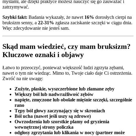
myślami, ale dzięki praktyce możesz nauczyć się go zauważać i
zatrzymywać.
Szybki fakt:
Badania wykazały, że nawet
16%
dorosłych cierpi na
bruksizm senny, a
22-31%
zgłasza zaciskanie szczęki w ciągu dnia.
Więc zdecydowanie nie jesteś sam.
Skąd mam wiedzieć, czy mam bruksizm?
Kluczowe oznaki i objawy
Łatwo to przeoczyć, ponieważ większość ludzi zgrzyta zębami,
nawet o tym nie wiedząc. Mimo to, Twoje ciało daje Ci ostrzeżenia.
Zwróć na nie uwagę:
Zużyte, płaskie, wyszczerbione lub złamane zęby
Większy ból lub nadwrażliwość zębów
napięte, zmęczone lub obolałe mięśnie szczęki, szczególnie
rano
Tępy ból głowy zaczynający się w skroniach
Ból ucha (nawet jeśli uszy są zdrowe)
Owrzodzenia lub szorstkie plamy od gryzienia
wewnętrznej strony policzka
odgłosy zgrzytania lub klikania w nocy (partner może