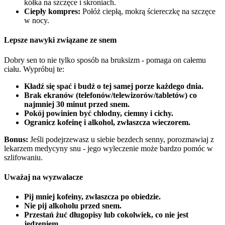
kółka na szczęce i skroniach.
Ciepły kompres:
Połóż ciepłą, mokrą ściereczkę na szczęce
w nocy.
Lepsze nawyki związane ze snem
Dobry sen to nie tylko sposób na bruksizm - pomaga on całemu
ciału. Wypróbuj te:
Kładź się spać i budź o tej samej porze każdego dnia.
Brak ekranów (telefonów/telewizorów/tabletów) co
najmniej 30 minut przed snem.
Pokój powinien być chłodny, ciemny i cichy.
Ogranicz kofeinę i alkohol, zwłaszcza wieczorem.
Bonus:
Jeśli podejrzewasz u siebie bezdech senny, porozmawiaj z
lekarzem medycyny snu - jego wyleczenie może bardzo pomóc w
szlifowaniu.
Uważaj na wyzwalacze
Pij mniej kofeiny, zwłaszcza po obiedzie.
Nie pij alkoholu przed snem.
Przestań żuć długopisy lub cokolwiek, co nie jest
jedzeniem.