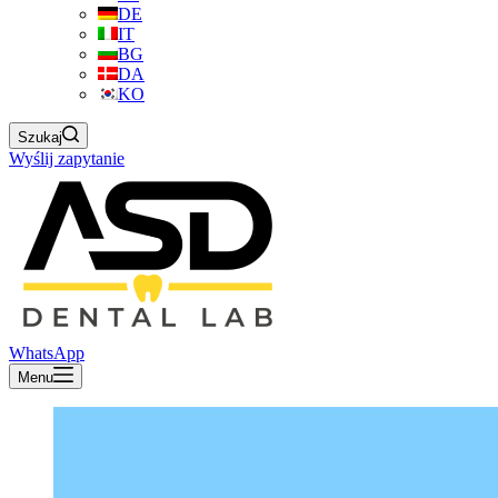
DE
IT
BG
DA
KO
Szukaj
Wyślij zapytanie
WhatsApp
Menu