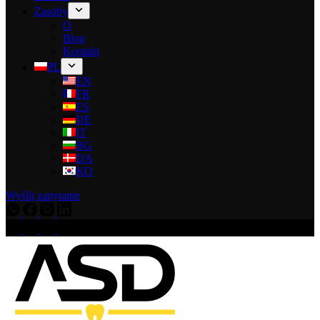
Zasoby
O
Blog
Kontakt
PL
EN
FR
ES
DE
IT
BG
DA
KO
Wyślij zapytanie