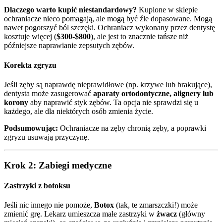
Dlaczego warto kupić niestandardowy?
Kupione w sklepie
ochraniacze nieco pomagają, ale mogą być źle dopasowane. Mogą
nawet pogorszyć ból szczęki. Ochraniacz wykonany przez dentystę
kosztuje więcej (
$300-$800
), ale jest to znacznie tańsze niż
późniejsze naprawianie zepsutych zębów.
Korekta zgryzu
Jeśli zęby są naprawdę nieprawidłowe (np. krzywe lub brakujące),
dentysta może zasugerować
aparaty ortodontyczne, alignery lub
korony
aby naprawić styk zębów. Ta opcja nie sprawdzi się u
każdego, ale dla niektórych osób zmienia życie.
Podsumowując:
Ochraniacze na zęby chronią zęby, a poprawki
zgryzu usuwają przyczynę.
Krok 2: Zabiegi medyczne
Zastrzyki z botoksu
Jeśli nic innego nie pomoże,
Botox
(tak, te zmarszczki!) może
zmienić grę. Lekarz umieszcza małe zastrzyki w
żwacz
(główny