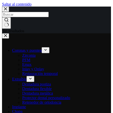
Saltar al contenido
Sin resultados
Coronas y puentes
Zirconia
PFM
Emax
Inlay y Onlay
Restauración temporal
Extraíble
Dentadura postiza
Dentadura flexible
Dentadura metálica
Protector dental personalizado
Retenedor de ortodoncia
Implante
Chapa