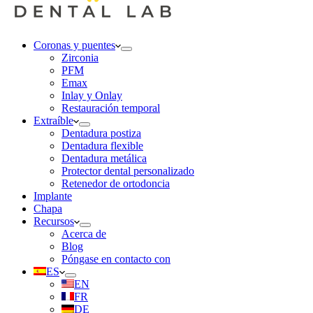
Coronas y puentes
Zirconia
PFM
Emax
Inlay y Onlay
Restauración temporal
Extraíble
Dentadura postiza
Dentadura flexible
Dentadura metálica
Protector dental personalizado
Retenedor de ortodoncia
Implante
Chapa
Recursos
Acerca de
Blog
Póngase en contacto con
ES
EN
FR
DE