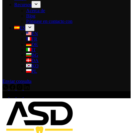
Recursos
Acerca de
Blog
Póngase en contacto con
ES
EN
FR
DE
IT
BG
DA
KO
PL
Enviar consulta