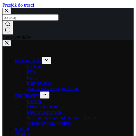
Przejdź do treści
Brak wyników
Korona i most
Cyrkonia
PFM
Emax
Inlay i Onlay
Tymczasowe przywrócenie
Zdejmowany
Proteza
Elastyczna proteza
Metalowa proteza
Niestandardowy ochraniacz na zęby
Ortodontyczny retainer
Implant
Okleina