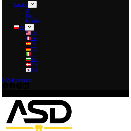
Zasoby
O
Blog
Kontakt
PL
EN
FR
ES
DE
IT
BG
DA
KO
Wyślij zapytanie