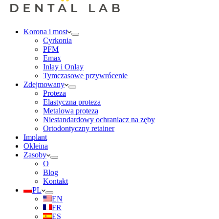
Korona i most
Cyrkonia
PFM
Emax
Inlay i Onlay
Tymczasowe przywrócenie
Zdejmowany
Proteza
Elastyczna proteza
Metalowa proteza
Niestandardowy ochraniacz na zęby
Ortodontyczny retainer
Implant
Okleina
Zasoby
O
Blog
Kontakt
PL
EN
FR
ES