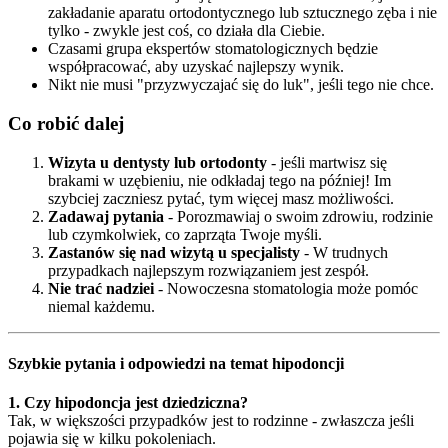
zakładanie aparatu ortodontycznego lub sztucznego zęba i nie
tylko - zwykle jest coś, co działa dla Ciebie.
Czasami grupa ekspertów stomatologicznych będzie
współpracować, aby uzyskać najlepszy wynik.
Nikt nie musi "przyzwyczajać się do luk", jeśli tego nie chce.
Co robić dalej
Wizyta u dentysty lub ortodonty
- jeśli martwisz się
brakami w uzębieniu, nie odkładaj tego na później! Im
szybciej zaczniesz pytać, tym więcej masz możliwości.
Zadawaj pytania
- Porozmawiaj o swoim zdrowiu, rodzinie
lub czymkolwiek, co zaprząta Twoje myśli.
Zastanów się nad wizytą u specjalisty
- W trudnych
przypadkach najlepszym rozwiązaniem jest zespół.
Nie trać nadziei
- Nowoczesna stomatologia może pomóc
niemal każdemu.
Szybkie pytania i odpowiedzi na temat hipodoncji
1. Czy hipodoncja jest dziedziczna?
Tak, w większości przypadków jest to rodzinne - zwłaszcza jeśli
pojawia się w kilku pokoleniach.