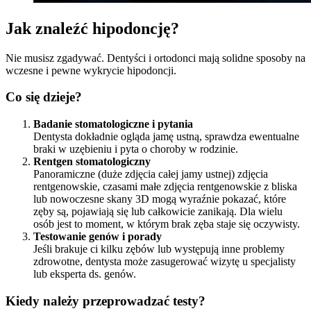
Jak znaleźć hipodoncję?
Nie musisz zgadywać. Dentyści i ortodonci mają solidne sposoby na
wczesne i pewne wykrycie hipodoncji.
Co się dzieje?
Badanie stomatologiczne i pytania
Dentysta dokładnie ogląda jamę ustną, sprawdza ewentualne
braki w uzębieniu i pyta o choroby w rodzinie.
Rentgen stomatologiczny
Panoramiczne (duże zdjęcia całej jamy ustnej) zdjęcia
rentgenowskie, czasami małe zdjęcia rentgenowskie z bliska
lub nowoczesne skany 3D mogą wyraźnie pokazać, które
zęby są, pojawiają się lub całkowicie zanikają. Dla wielu
osób jest to moment, w którym brak zęba staje się oczywisty.
Testowanie genów i porady
Jeśli brakuje ci kilku zębów lub występują inne problemy
zdrowotne, dentysta może zasugerować wizytę u specjalisty
lub eksperta ds. genów.
Kiedy należy przeprowadzać testy?