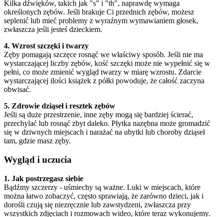
Kilka dźwięków, takich jak "s" i "th", naprawdę wymaga
określonych zębów. Jeśli brakuje Ci przednich zębów, możesz
seplenić lub mieć problemy z wyraźnym wymawianiem głosek,
zwłaszcza jeśli jesteś dzieckiem.
4. Wzrost szczęki i twarzy
Zęby pomagają szczęce rosnąć we właściwy sposób. Jeśli nie ma
wystarczającej liczby zębów, kość szczęki może nie wypełnić się w
pełni, co może zmienić wygląd twarzy w miarę wzrostu. Zdarcie
wystarczającej ilości książek z półki powoduje, że całość zaczyna
obwisać.
5. Zdrowie dziąseł i resztek zębów
Jeśli są duże przestrzenie, inne zęby mogą się bardziej ścierać,
przechylać lub rosnąć zbyt daleko. Płytka nazębna może gromadzić
się w dziwnych miejscach i narażać na ubytki lub choroby dziąseł
tam, gdzie masz zęby.
Wygląd i uczucia
1. Jak postrzegasz siebie
Bądźmy szczerzy - uśmiechy są ważne. Luki w miejscach, które
można łatwo zobaczyć, często sprawiają, że zarówno dzieci, jak i
dorośli czują się niezręcznie lub zawstydzeni, zwłaszcza przy
wszystkich zdjęciach i rozmowach wideo, które teraz wykonujemy.