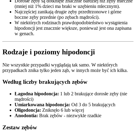
Dorosłe zęby są dotknięte znacznie bardziej niż zęby mleczne
(mniej niż 1% dzieci ma braki w uzębieniu mlecznym).
Najczęściej zanikają drugie zęby przedtrzonowe i górne
boczne zęby przednie (po zębach mądrości).
W niektórych rodzinach prawdopodobieństwo wystąpienia
hipodoncji jest znacznie większe, ponieważ jest ona zapisana
w genach.
Rodzaje i poziomy hipodoncji
Nie wszystkie przypadki wyglądają tak samo. W niektórych
przypadkach znika tylko jeden ząb, w innych może być ich kilka.
Według liczby brakujących zębów
Łagodna hipodoncja:
1 lub 2 brakujące dorosłe zęby (nie
mądrości)
Umiarkowana hipodoncja:
Od 3 do 5 brakujących
Oligodoncja:
Zniknęło 6 lub więcej
Anodontia:
Brak zębów - niezwykle rzadkie
Zestaw zębów