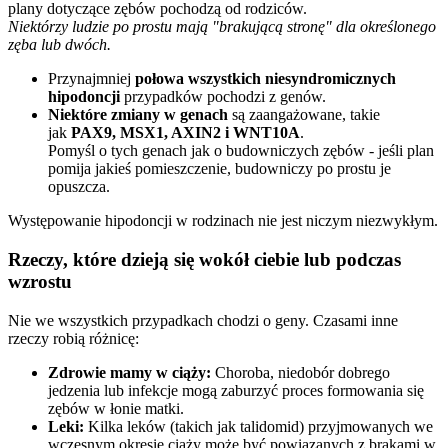
plany dotyczące zębów pochodzą od rodziców.
Niektórzy ludzie po prostu mają "brakującą stronę" dla określonego
zęba lub dwóch.
Przynajmniej
połowa wszystkich niesyndromicznych
hipodoncji
przypadków pochodzi z genów.
Niektóre zmiany w genach
są zaangażowane, takie
jak
PAX9, MSX1, AXIN2 i WNT10A
.
Pomyśl o tych genach jak o budowniczych zębów - jeśli plan
pomija jakieś pomieszczenie, budowniczy po prostu je
opuszcza.
Występowanie hipodoncji w rodzinach nie jest niczym niezwykłym.
Rzeczy, które dzieją się wokół ciebie lub podczas
wzrostu
Nie we wszystkich przypadkach chodzi o geny. Czasami inne
rzeczy robią różnicę:
Zdrowie mamy w ciąży:
Choroba, niedobór dobrego
jedzenia lub infekcje mogą zaburzyć proces formowania się
zębów w łonie matki.
Leki:
Kilka leków (takich jak talidomid) przyjmowanych we
wczesnym okresie ciąży może być powiązanych z brakami w