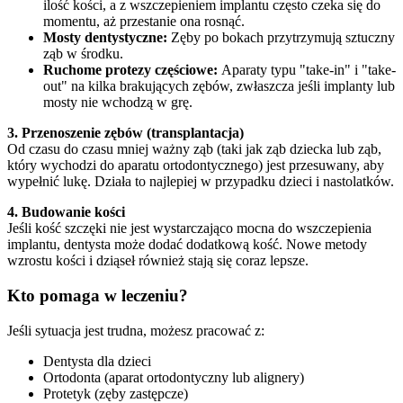
ilość kości, a z wszczepieniem implantu często czeka się do
momentu, aż przestanie ona rosnąć.
Mosty dentystyczne:
Zęby po bokach przytrzymują sztuczny
ząb w środku.
Ruchome protezy częściowe:
Aparaty typu "take-in" i "take-
out" na kilka brakujących zębów, zwłaszcza jeśli implanty lub
mosty nie wchodzą w grę.
3. Przenoszenie zębów (transplantacja)
Od czasu do czasu mniej ważny ząb (taki jak ząb dziecka lub ząb,
który wychodzi do aparatu ortodontycznego) jest przesuwany, aby
wypełnić lukę. Działa to najlepiej w przypadku dzieci i nastolatków.
4. Budowanie kości
Jeśli kość szczęki nie jest wystarczająco mocna do wszczepienia
implantu, dentysta może dodać dodatkową kość. Nowe metody
wzrostu kości i dziąseł również stają się coraz lepsze.
Kto pomaga w leczeniu?
Jeśli sytuacja jest trudna, możesz pracować z:
Dentysta dla dzieci
Ortodonta (aparat ortodontyczny lub alignery)
Protetyk (zęby zastępcze)