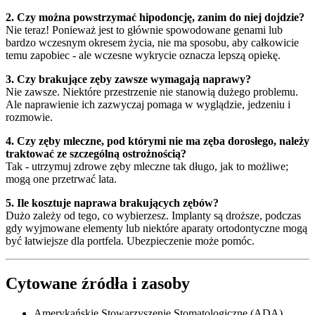
2. Czy można powstrzymać hipodoncję, zanim do niej dojdzie?
Nie teraz! Ponieważ jest to głównie spowodowane genami lub
bardzo wczesnym okresem życia, nie ma sposobu, aby całkowicie
temu zapobiec - ale wczesne wykrycie oznacza lepszą opiekę.
3. Czy brakujące zęby zawsze wymagają naprawy?
Nie zawsze. Niektóre przestrzenie nie stanowią dużego problemu.
Ale naprawienie ich zazwyczaj pomaga w wyglądzie, jedzeniu i
rozmowie.
4. Czy zęby mleczne, pod którymi nie ma zęba dorosłego, należy
traktować ze szczególną ostrożnością?
Tak - utrzymuj zdrowe zęby mleczne tak długo, jak to możliwe;
mogą one przetrwać lata.
5. Ile kosztuje naprawa brakujących zębów?
Dużo zależy od tego, co wybierzesz. Implanty są droższe, podczas
gdy wyjmowane elementy lub niektóre aparaty ortodontyczne mogą
być łatwiejsze dla portfela. Ubezpieczenie może pomóc.
Cytowane źródła i zasoby
Amerykańskie Stowarzyszenie Stomatologiczne (ADA)