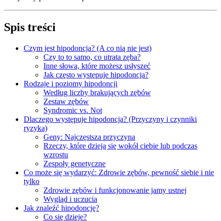
Spis treści
Czym jest hipodoncja? (A co nią nie jest)
Czy to to samo, co utrata zęba?
Inne słowa, które możesz usłyszeć
Jak często występuje hipodoncja?
Rodzaje i poziomy hipodoncji
Według liczby brakujących zębów
Zestaw zębów
Syndromic vs. Not
Dlaczego występuje hipodoncja? (Przyczyny i czynniki
ryzyka)
Geny: Najczęstsza przyczyna
Rzeczy, które dzieją się wokół ciebie lub podczas
wzrostu
Zespoły genetyczne
Co może się wydarzyć: Zdrowie zębów, pewność siebie i nie
tylko
Zdrowie zębów i funkcjonowanie jamy ustnej
Wygląd i uczucia
Jak znaleźć hipodoncję?
Co się dzieje?