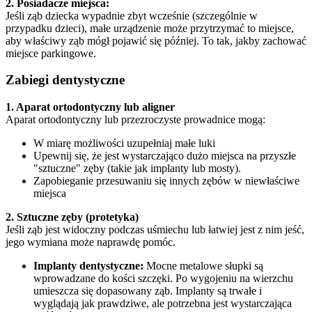
2. Posiadacze miejsca:
Jeśli ząb dziecka wypadnie zbyt wcześnie (szczególnie w
przypadku dzieci), małe urządzenie może przytrzymać to miejsce,
aby właściwy ząb mógł pojawić się później. To tak, jakby zachować
miejsce parkingowe.
Zabiegi dentystyczne
1. Aparat ortodontyczny lub aligner
Aparat ortodontyczny lub przezroczyste prowadnice mogą:
W miarę możliwości uzupełniaj małe luki
Upewnij się, że jest wystarczająco dużo miejsca na przyszłe
"sztuczne" zęby (takie jak implanty lub mosty).
Zapobieganie przesuwaniu się innych zębów w niewłaściwe
miejsca
2. Sztuczne zęby (protetyka)
Jeśli ząb jest widoczny podczas uśmiechu lub łatwiej jest z nim jeść,
jego wymiana może naprawdę pomóc.
Implanty dentystyczne:
Mocne metalowe słupki są
wprowadzane do kości szczęki. Po wygojeniu na wierzchu
umieszcza się dopasowany ząb. Implanty są trwałe i
wyglądają jak prawdziwe, ale potrzebna jest wystarczająca