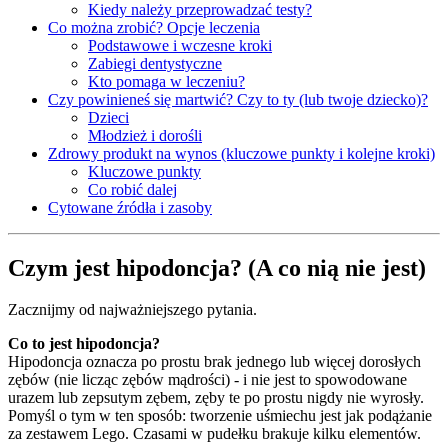
Kiedy należy przeprowadzać testy?
Co można zrobić? Opcje leczenia
Podstawowe i wczesne kroki
Zabiegi dentystyczne
Kto pomaga w leczeniu?
Czy powinieneś się martwić? Czy to ty (lub twoje dziecko)?
Dzieci
Młodzież i dorośli
Zdrowy produkt na wynos (kluczowe punkty i kolejne kroki)
Kluczowe punkty
Co robić dalej
Cytowane źródła i zasoby
Czym jest hipodoncja? (A co nią nie jest)
Zacznijmy od najważniejszego pytania.
Co to jest hipodoncja?
Hipodoncja oznacza po prostu brak jednego lub więcej dorosłych
zębów (nie licząc zębów mądrości) - i nie jest to spowodowane
urazem lub zepsutym zębem, zęby te po prostu nigdy nie wyrosły.
Pomyśl o tym w ten sposób: tworzenie uśmiechu jest jak podążanie
za zestawem Lego. Czasami w pudełku brakuje kilku elementów.