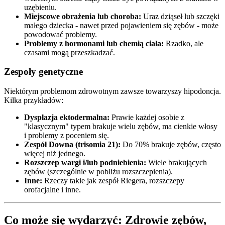
uzębieniu.
Miejscowe obrażenia lub choroba:
Uraz dziąseł lub szczęki
małego dziecka - nawet przed pojawieniem się zębów - może
powodować problemy.
Problemy z hormonami lub chemią ciała:
Rzadko, ale
czasami mogą przeszkadzać.
Zespoły genetyczne
Niektórym problemom zdrowotnym zawsze towarzyszy hipodoncja.
Kilka przykładów:
Dysplazja ektodermalna:
Prawie każdej osobie z
"klasycznym" typem brakuje wielu zębów, ma cienkie włosy
i problemy z poceniem się.
Zespół Downa (trisomia 21):
Do 70% brakuje zębów, często
więcej niż jednego.
Rozszczep wargi i/lub podniebienia:
Wiele brakujących
zębów (szczególnie w pobliżu rozszczepienia).
Inne:
Rzeczy takie jak zespół Riegera, rozszczepy
orofacjalne i inne.
Co może się wydarzyć: Zdrowie zębów,