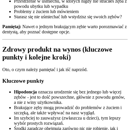
Przestrzenie w uśmiechu, w których nigdy nie straciłeś zęba z
powodu ubytku lub wypadku
Problemy z żuciem lub mówieniem
Starasz się nie uśmiechać lub wstydzisz się swoich zębów?
Pamiętaj:
Nawet o jednym brakującym zębie warto porozmawiać z
dentystą, aby poznać dostępne opcje.
Zdrowy produkt na wynos (kluczowe
punkty i kolejne kroki)
Oto, o czym należy pamiętać i jak iść naprzód.
Kluczowe punkty
Hipodoncja
oznacza urodzenie się bez jednego lub więcej
zębów - jest to dość powszechne, głównie z powodu genów,
a nie z winy użytkownika.
Brakujące zęby mogą prowadzić do problemów z żuciem i
szczęką, ale także wpływać na nasz wygląd.
Im szybciej to zauważysz (zwłaszcza u dzieci), tym lepszy
wybór prostych rozwiązań.
Środki zaradcze obejmują zarówno nic nie robienie, jak i