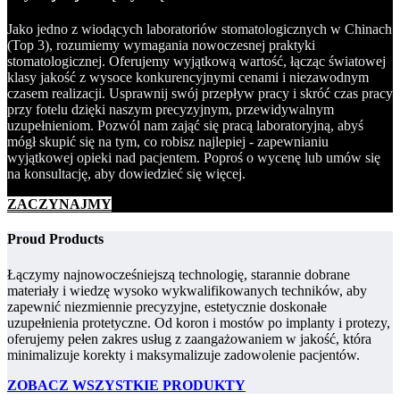
Jako jedno z wiodących laboratoriów stomatologicznych w Chinach
(Top 3), rozumiemy wymagania nowoczesnej praktyki
stomatologicznej. Oferujemy wyjątkową wartość, łącząc światowej
klasy jakość z wysoce konkurencyjnymi cenami i niezawodnym
czasem realizacji. Usprawnij swój przepływ pracy i skróć czas pracy
przy fotelu dzięki naszym precyzyjnym, przewidywalnym
uzupełnieniom. Pozwól nam zająć się pracą laboratoryjną, abyś
mógł skupić się na tym, co robisz najlepiej - zapewnianiu
wyjątkowej opieki nad pacjentem. Poproś o wycenę lub umów się
na konsultację, aby dowiedzieć się więcej.
ZACZYNAJMY
Proud Products
Łączymy najnowocześniejszą technologię, starannie dobrane
materiały i wiedzę wysoko wykwalifikowanych techników, aby
zapewnić niezmiennie precyzyjne, estetycznie doskonałe
uzupełnienia protetyczne. Od koron i mostów po implanty i protezy,
oferujemy pełen zakres usług z zaangażowaniem w jakość, która
minimalizuje korekty i maksymalizuje zadowolenie pacjentów.
ZOBACZ WSZYSTKIE PRODUKTY