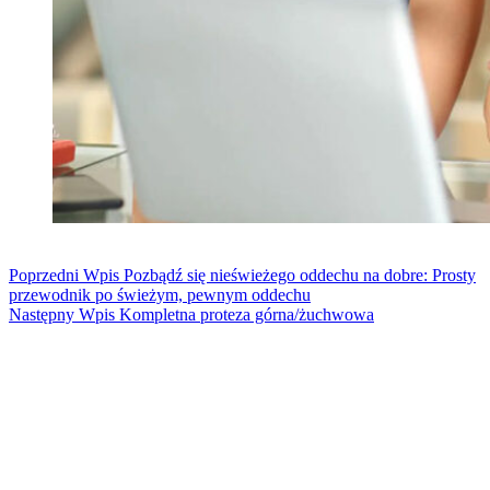
Poprzedni
Wpis
Pozbądź się nieświeżego oddechu na dobre: Prosty
przewodnik po świeżym, pewnym oddechu
Następny
Wpis
Kompletna proteza górna/żuchwowa