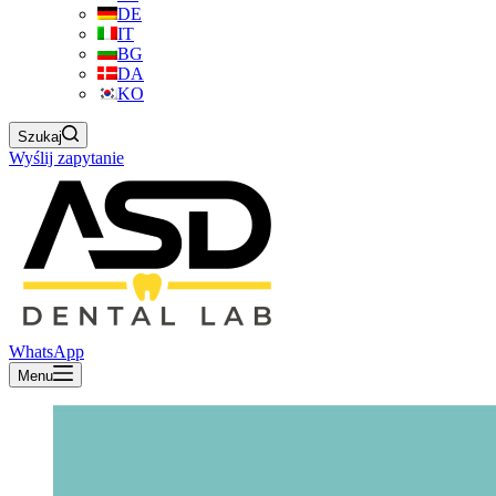
DE
IT
BG
DA
KO
Szukaj
Wyślij zapytanie
WhatsApp
Menu