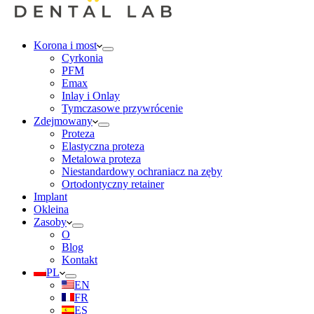
Korona i most
Cyrkonia
PFM
Emax
Inlay i Onlay
Tymczasowe przywrócenie
Zdejmowany
Proteza
Elastyczna proteza
Metalowa proteza
Niestandardowy ochraniacz na zęby
Ortodontyczny retainer
Implant
Okleina
Zasoby
O
Blog
Kontakt
PL
EN
FR
ES