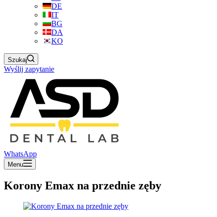
DE
IT
BG
DA
KO
Szukaj
Wyślij zapytanie
WhatsApp
Menu
Korony Emax na przednie zęby