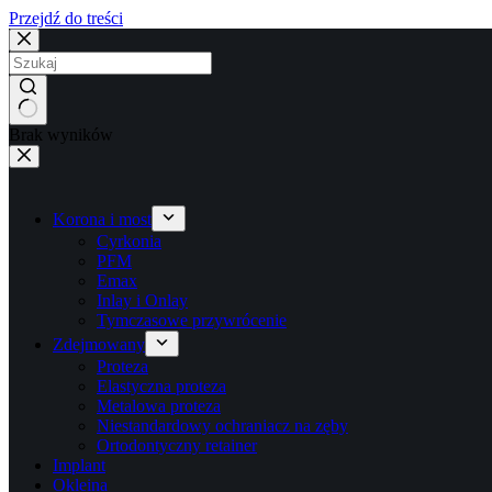
Przejdź do treści
Brak wyników
Korona i most
Cyrkonia
PFM
Emax
Inlay i Onlay
Tymczasowe przywrócenie
Zdejmowany
Proteza
Elastyczna proteza
Metalowa proteza
Niestandardowy ochraniacz na zęby
Ortodontyczny retainer
Implant
Okleina