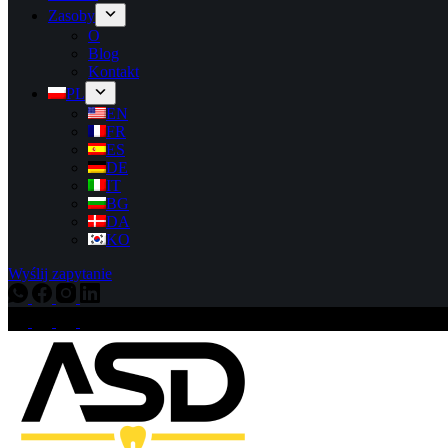
Zasoby
O
Blog
Kontakt
PL
EN
FR
ES
DE
IT
BG
DA
KO
Wyślij zapytanie