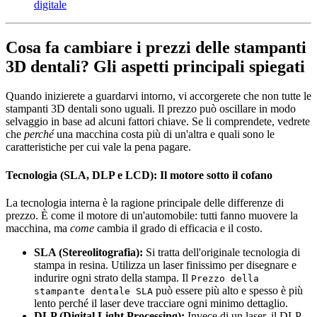
digitale
Cosa fa cambiare i prezzi delle stampanti
3D dentali? Gli aspetti principali spiegati
Quando inizierete a guardarvi intorno, vi accorgerete che non tutte le
stampanti 3D dentali sono uguali. Il prezzo può oscillare in modo
selvaggio in base ad alcuni fattori chiave. Se li comprendete, vedrete
che
perché
una macchina costa più di un'altra e quali sono le
caratteristiche per cui vale la pena pagare.
Tecnologia (SLA, DLP e LCD): Il motore sotto il cofano
La tecnologia interna è la ragione principale delle differenze di
prezzo. È come il motore di un'automobile: tutti fanno muovere la
macchina, ma
come
cambia il grado di efficacia e il costo.
SLA (Stereolitografia):
Si tratta dell'originale tecnologia di
stampa in resina. Utilizza un laser finissimo per disegnare e
indurire ogni strato della stampa. Il
Prezzo della
può essere più alto e spesso è più
stampante dentale SLA
lento perché il laser deve tracciare ogni minimo dettaglio.
DLP (Digital Light Processing):
Invece di un laser, il DLP