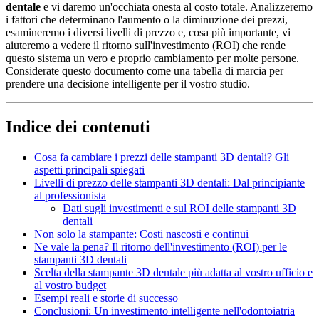
dentale
e vi daremo un'occhiata onesta al costo totale. Analizzeremo
i fattori che determinano l'aumento o la diminuzione dei prezzi,
esamineremo i diversi livelli di prezzo e, cosa più importante, vi
aiuteremo a vedere il ritorno sull'investimento (ROI) che rende
questo sistema un vero e proprio cambiamento per molte persone.
Considerate questo documento come una tabella di marcia per
prendere una decisione intelligente per il vostro studio.
Indice dei contenuti
Cosa fa cambiare i prezzi delle stampanti 3D dentali? Gli
aspetti principali spiegati
Livelli di prezzo delle stampanti 3D dentali: Dal principiante
al professionista
Dati sugli investimenti e sul ROI delle stampanti 3D
dentali
Non solo la stampante: Costi nascosti e continui
Ne vale la pena? Il ritorno dell'investimento (ROI) per le
stampanti 3D dentali
Scelta della stampante 3D dentale più adatta al vostro ufficio e
al vostro budget
Esempi reali e storie di successo
Conclusioni: Un investimento intelligente nell'odontoiatria