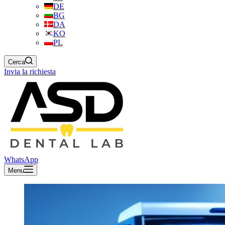
DE
BG
DA
KO
PL
Cerca
Invia la richiesta
WhatsApp
Menu