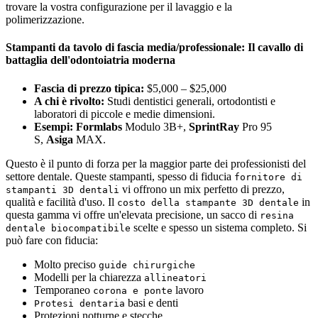
trovare la vostra configurazione per il lavaggio e la
polimerizzazione.
Stampanti da tavolo di fascia media/professionale: Il cavallo di
battaglia dell'odontoiatria moderna
Fascia di prezzo tipica:
$5,000 – $25,000
A chi è rivolto:
Studi dentistici generali, ortodontisti e
laboratori di piccole e medie dimensioni.
Esempi:
Formlabs
Modulo 3B+,
SprintRay
Pro 95
S,
Asiga
MAX.
Questo è il punto di forza per la maggior parte dei professionisti del
settore dentale. Queste stampanti, spesso di fiducia
fornitore di
vi offrono un mix perfetto di prezzo,
stampanti 3D dentali
qualità e facilità d'uso. Il
in
costo della stampante 3D dentale
questa gamma vi offre un'elevata precisione, un sacco di
resina
scelte e spesso un sistema completo. Si
dentale biocompatibile
può fare con fiducia:
Molto preciso
guide chirurgiche
Modelli per la chiarezza
allineatori
Temporaneo
lavoro
corona e ponte
basi e denti
Protesi dentaria
Protezioni notturne e stecche