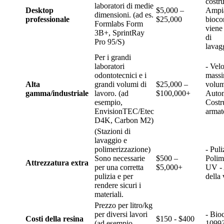
costr
laboratori di medie
Desktop
$5,000 –
Ampia
dimensioni. (ad es.
professionale
$25,000
bioco
Formlabs Form
viene 
3B+, SprintRay
di
Pro 95/S)
lavag
Per i grandi
laboratori
- Velo
odontotecnici e i
massi
Alta
grandi volumi di
$25,000 –
volum
gamma/industriale
lavoro. (ad
$100,000+
Autom
esempio,
Costr
EnvisionTEC/Etec
armat
D4K, Carbon M2)
(Stazioni di
lavaggio e
polimerizzazione)
- Puli
Sono necessarie
$500 –
Polim
Attrezzatura extra
per una corretta
$5,000+
UV - 
pulizia e per
della
rendere sicuri i
materiali.
Prezzo per litro/kg
per diversi lavori
- Bio
Costi della resina
$150 - $400
(ad esempio,
10993