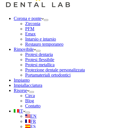
Corona e ponte
Zirconia
PFM
Emax
Intarsio e intarsio
Restauro temporaneo
Rimovibile
Protesi dentaria
Protesi flessibile
Protesi metallica
Protezione dentale personalizzata
Portamateriali ortodontici
Impianto
Impiallacciatura
Risorse
Circa
Blog
Contatto
IT
EN
FR
ES