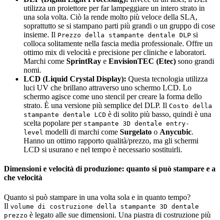
utilizza un proiettore per far lampeggiare un intero strato in
una sola volta. Ciò la rende molto più veloce della SLA,
soprattutto se si stampano parti più grandi o un gruppo di cose
insieme. Il
si
Prezzo della stampante dentale DLP
colloca solitamente nella fascia media professionale. Offre un
ottimo mix di velocità e precisione per cliniche e laboratori.
Marchi come
SprintRay
e
EnvisionTEC (Etec)
sono grandi
nomi.
LCD (Liquid Crystal Display):
Questa tecnologia utilizza
luci UV che brillano attraverso uno schermo LCD. Lo
schermo agisce come uno stencil per creare la forma dello
strato. È una versione più semplice del DLP. Il
Costo della
è di solito più basso, quindi è una
stampante dentale LCD
scelta popolare per
stampante 3D dentale entry-
modelli di marchi come
Surgelato
o
Anycubic
.
level
Hanno un ottimo rapporto qualità/prezzo, ma gli schermi
LCD si usurano e nel tempo è necessario sostituirli.
Dimensioni e velocità di produzione: quanto si può stampare e a
che velocità
Quanto si può stampare in una volta sola e in quanto tempo?
Il
volume di costruzione della stampante 3D dentale
è legato alle sue dimensioni. Una piastra di costruzione più
prezzo