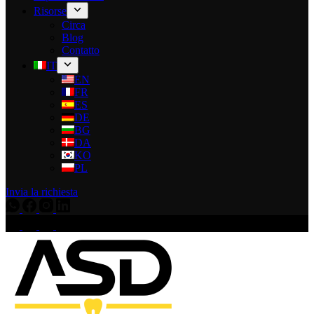
Risorse
Circa
Blog
Contatto
IT
EN
FR
ES
DE
BG
DA
KO
PL
Invia la richiesta