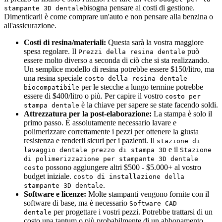
bisogna pensare ai costi di gestione.
stampante 3D dentale
Dimenticarli è come comprare un'auto e non pensare alla benzina o
all'assicurazione.
Costi di resina/materiali:
Questa sarà la vostra maggiore
spesa regolare. Il
può
Prezzi della resina dentale
essere molto diverso a seconda di ciò che si sta realizzando.
Un semplice modello di resina potrebbe essere $150/litro, ma
una resina speciale
costo della resina dentale
per le stecche a lungo termine potrebbe
biocompatibile
essere di $400/litro o più. Per capire il vostro
costo per
è la chiave per sapere se state facendo soldi.
stampa dentale
Attrezzatura per la post-elaborazione:
La stampa è solo il
primo passo. È assolutamente necessario lavare e
polimerizzare correttamente i pezzi per ottenere la giusta
resistenza e renderli sicuri per i pazienti. Il
stazione di
e il
lavaggio dentale prezzo di stampa 3D
Stazione
di polimerizzazione per stampante 3D dentale
possono aggiungere altri $500 - $5.000+ al vostro
costo
budget iniziale.
costo di installazione della
.
stampante 3D dentale
Software e licenze:
Molte stampanti vengono fornite con il
software di base, ma è necessario
Software CAD
per progettare i vostri pezzi. Potrebbe trattarsi di un
dentale
costo una tantum o più probabilmente di un abbonamento