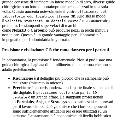
grande consente di stampare un intero modello di arco, diverse guide
chirurgiche o un lotto di portaimpronte personalizzati in una sola
volta. Questo aumenta notevolmente il vostro
efficienza del
. Allo stesso modo
laboratorio odontoiatrico Stampa 3D
il
è una caratteristica
velocità stampante 3D dentale costo
premium. Le stampanti superveloci di marchi
come
Nexa3D
o
Carbonio
può produrre pezzi in pochi minuti e
non in ore. Questo è un grande vantaggio per i laboratori più
impegnati o per l'odontoiatria in giornata.
Precisione e risoluzione: Ciò che conta davvero per i pazienti
In odontoiatria, la precisione è fondamentale. Non si può usare una
guida chirurgica sbagliata di un millimetro o una corona che non si
adatta perfettamente.
Risoluzione
è il dettaglio più piccolo che la stampante può
realizzare (misurato in micron).
Precisione
è la corrispondenza tra la parte finale stampata e il
file digitale. Il
precisione costo stampante 3D
è un grande affare. Le stampanti professionali
dentale
di
Formlabs
,
Asiga
, e
Stratasys
sono stati testati e approvati
per il lavoro clinico. Ciò garantisce che i loro componenti
siano sufficientemente affidabili per essere utilizzati su un
paziente. Le stampanti più economiche, di livello hobbistico,