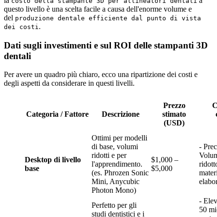
la
a
costo della stampante 3D per allineatori dentali
questo livello è una scelta facile a causa dell'enorme volume e
del
produzione dentale efficiente dal punto di vista
.
dei costi
Dati sugli investimenti e sul ROI delle stampanti 3D
dentali
Per avere un quadro più chiaro, ecco una ripartizione dei costi e
degli aspetti da considerare in questi livelli.
Prezzo
C
Categoria / Fattore
Descrizione
stimato
(USD)
Ottimi per modelli
di base, volumi
- Prec
ridotti e per
Volum
Desktop di livello
$1,000 –
l'apprendimento.
ridott
base
$5,000
(es. Phrozen Sonic
materi
Mini, Anycubic
elabo
Photon Mono)
- Elev
Perfetto per gli
50 mi
studi dentistici e i