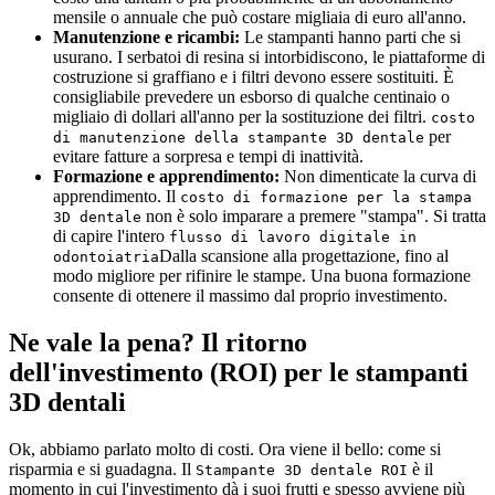
mensile o annuale che può costare migliaia di euro all'anno.
Manutenzione e ricambi:
Le stampanti hanno parti che si
usurano. I serbatoi di resina si intorbidiscono, le piattaforme di
costruzione si graffiano e i filtri devono essere sostituiti. È
consigliabile prevedere un esborso di qualche centinaio o
migliaio di dollari all'anno per la sostituzione dei filtri.
costo
per
di manutenzione della stampante 3D dentale
evitare fatture a sorpresa e tempi di inattività.
Formazione e apprendimento:
Non dimenticate la curva di
apprendimento. Il
costo di formazione per la stampa
non è solo imparare a premere "stampa". Si tratta
3D dentale
di capire l'intero
flusso di lavoro digitale in
Dalla scansione alla progettazione, fino al
odontoiatria
modo migliore per rifinire le stampe. Una buona formazione
consente di ottenere il massimo dal proprio investimento.
Ne vale la pena? Il ritorno
dell'investimento (ROI) per le stampanti
3D dentali
Ok, abbiamo parlato molto di costi. Ora viene il bello: come si
risparmia e si guadagna. Il
è il
Stampante 3D dentale ROI
momento in cui l'investimento dà i suoi frutti e spesso avviene più