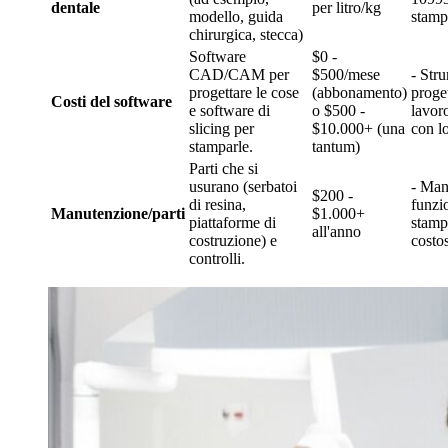
dentale
per litro/kg
modello, guida
stamp
chirurgica, stecca)
Software
$0 -
CAD/CAM per
$500/mese
- Stru
progettare le cose
(abbonamento)
proge
Costi del software
e software di
o $500 -
lavor
slicing per
$10.000+ (una
con l
stamparle.
tantum)
Parti che si
usurano (serbatoi
- Man
$200 -
di resina,
funzi
Manutenzione/parti
$1.000+
piattaforme di
stamp
all'anno
costruzione) e
costos
controlli.