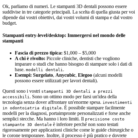
Ok, parliamo di numeri. Le stampanti 3D dentali possono essere
suddivise in tre categorie principali. La scelta di quella giusta per voi
dipende dai vostri obiettivi, dai vostri volumi di stampa e dal vostro
budget.
Stampanti entry-level/desktop: Immergersi nel mondo delle
stampanti
Fascia di prezzo tipica:
$1,000 – $5,000
A chi è rivolto:
Piccole cliniche, dentisti che vogliono
imparare o studi che hanno bisogno di stampare solo i dati di
base.
.
modelli dentali
Esempi:
Surgelato
,
Anycubic
,
Elegoo
(alcuni modelli
possono essere utilizzati per lavori dentali).
Questi sono i vostri
stampanti 3D dentali a prezzi
. Sono un ottimo modo per farsi un'idea della
accessibili
tecnologia senza dover affrontare un'enorme spesa.
investimenti
. È possibile stampare facilmente
in odontoiatria digitale
modelli per la diagnosi, portaimpronte personalizzati e forse anche
semplici stecche. Ma hanno i loro limiti. Il
precisione costo
è inferiore perché non sono testati
stampante 3D dentale
rigorosamente per applicazioni cliniche come le guide chirurgiche o
le corone temporanee. Inoltre, il processo è più pratico e dovrete