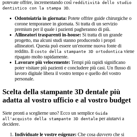
potevate offrire, incrementando così
redditività dello studio
.
dentistico con la stampa 3D
Odontoiatria in giornata:
Potete offrire guide chirurgiche o
corone temporanee in giornata. Si tratta di un servizio
premium per il quale i pazienti pagheranno di più.
Allineatori trasparenti in-house:
Si tratta di un grande
progetto, ma alcuni studi stanno producendo i propri
allineatori. Questa può essere un'enorme nuova fonte di
reddito. Il
viene
costo della stampante 3D ortodontica
ripagato molto rapidamente.
Lavorare più velocemente:
Tempi più rapidi significano
poter visitare più pazienti e concludere più casi. Un flusso di
lavoro digitale libera il vostro tempo e quello del vostro
personale.
Scelta della stampante 3D dentale più
adatta al vostro ufficio e al vostro budget
Siete pronti a sceglierne uno? Ecco un semplice
Guida
per aiutarvi a
all'acquisto della stampante 3D dentale
decidere.
Individuate le vostre esigenze:
Che cosa
davvero
che si