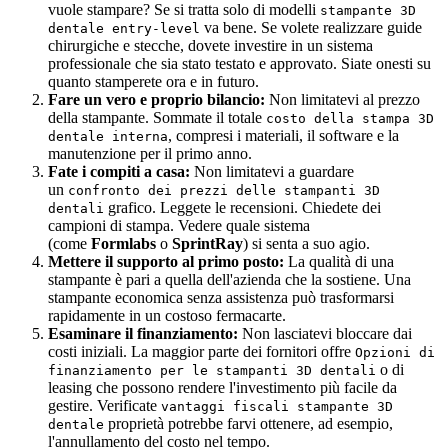
vuole stampare? Se si tratta solo di modelli
stampante 3D
va bene. Se volete realizzare guide
dentale entry-level
chirurgiche e stecche, dovete investire in un sistema
professionale che sia stato testato e approvato. Siate onesti su
quanto stamperete ora e in futuro.
Fare un vero e proprio bilancio:
Non limitatevi al prezzo
della stampante. Sommate il totale
costo della stampa 3D
, compresi i materiali, il software e la
dentale interna
manutenzione per il primo anno.
Fate i compiti a casa:
Non limitatevi a guardare
un
confronto dei prezzi delle stampanti 3D
grafico. Leggete le recensioni. Chiedete dei
dentali
campioni di stampa. Vedere quale sistema
(come
Formlabs
o
SprintRay
) si senta a suo agio.
Mettere il supporto al primo posto:
La qualità di una
stampante è pari a quella dell'azienda che la sostiene. Una
stampante economica senza assistenza può trasformarsi
rapidamente in un costoso fermacarte.
Esaminare il finanziamento:
Non lasciatevi bloccare dai
costi iniziali. La maggior parte dei fornitori offre
Opzioni di
o di
finanziamento per le stampanti 3D dentali
leasing che possono rendere l'investimento più facile da
gestire. Verificate
vantaggi fiscali stampante 3D
proprietà potrebbe farvi ottenere, ad esempio,
dentale
l'annullamento del costo nel tempo.