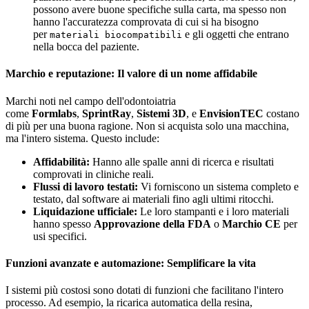
possono avere buone specifiche sulla carta, ma spesso non
hanno l'accuratezza comprovata di cui si ha bisogno
per
e gli oggetti che entrano
materiali biocompatibili
nella bocca del paziente.
Marchio e reputazione: Il valore di un nome affidabile
Marchi noti nel campo dell'odontoiatria
come
Formlabs
,
SprintRay
,
Sistemi 3D
, e
EnvisionTEC
costano
di più per una buona ragione. Non si acquista solo una macchina,
ma l'intero sistema. Questo include:
Affidabilità:
Hanno alle spalle anni di ricerca e risultati
comprovati in cliniche reali.
Flussi di lavoro testati:
Vi forniscono un sistema completo e
testato, dal software ai materiali fino agli ultimi ritocchi.
Liquidazione ufficiale:
Le loro stampanti e i loro materiali
hanno spesso
Approvazione della FDA
o
Marchio CE
per
usi specifici.
Funzioni avanzate e automazione: Semplificare la vita
I sistemi più costosi sono dotati di funzioni che facilitano l'intero
processo. Ad esempio, la ricarica automatica della resina,