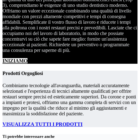
3), comprendiamo le esigenze di uno studio dentistico moderno.
Offriamo un valore eccezionale combinando una qualità di livello
mondiale con prezzi altamente competitivi e tempi di consegna
affidabili. Semplificate il vostro flusso di lavoro e riducete i tempi
alla poltrona con i nostri restauri precisi e prevedibili. Lasciate che ci
occupiamo noi del lavoro di laboratorio, in modo che possiate
concentrarvi su ciò che sapete fare meglio: fornire un'assistenza
eccezionale ai pazienti. Richiedete un preventivo o programmate
una consulenza per saperne di più.
INIZIAMO
Prodotti Orgogliosi
Combiniamo tecnologie all'avanguardia, materiali accuratamente
selezionati e l'esperienza di tecnici altamente qualificati per offrire
restauri sempre precisi ed esteticamente superiori. Da corone e ponti
a impianti e protesi, offriamo una gamma completa di servizi con un
impegno per la qualità che riduce al minimo gli aggiustamenti e
massimizza la soddisfazione del paziente.
VISUALIZZA TUTTI I PRODOTTI
Ti potrebbe interessare anche