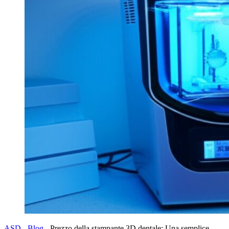
ASD
-
Blog
-
Prezzo della stampante 3D dentale: Una semplice