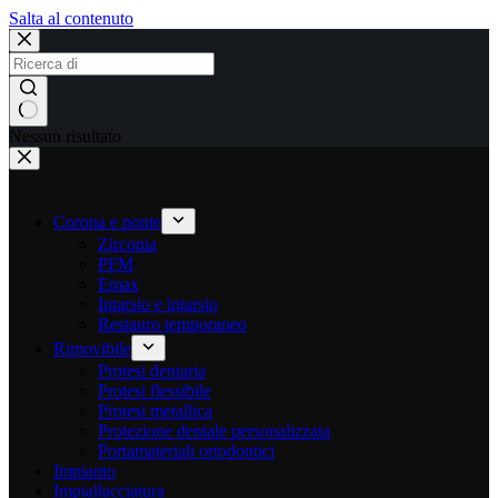
Salta al contenuto
Nessun risultato
Corona e ponte
Zirconia
PFM
Emax
Intarsio e intarsio
Restauro temporaneo
Rimovibile
Protesi dentaria
Protesi flessibile
Protesi metallica
Protezione dentale personalizzata
Portamateriali ortodontici
Impianto
Impiallacciatura