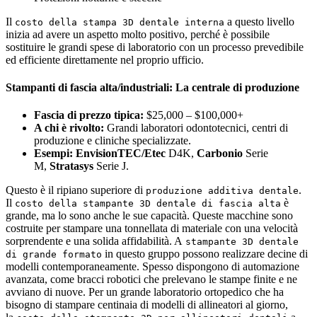
Il
a questo livello
costo della stampa 3D dentale interna
inizia ad avere un aspetto molto positivo, perché è possibile
sostituire le grandi spese di laboratorio con un processo prevedibile
ed efficiente direttamente nel proprio ufficio.
Stampanti di fascia alta/industriali: La centrale di produzione
Fascia di prezzo tipica:
$25,000 – $100,000+
A chi è rivolto:
Grandi laboratori odontotecnici, centri di
produzione e cliniche specializzate.
Esempi:
EnvisionTEC/Etec
D4K,
Carbonio
Serie
M,
Stratasys
Serie J.
Questo è il ripiano superiore di
.
produzione additiva dentale
Il
è
costo della stampante 3D dentale di fascia alta
grande, ma lo sono anche le sue capacità. Queste macchine sono
costruite per stampare una tonnellata di materiale con una velocità
sorprendente e una solida affidabilità. A
stampante 3D dentale
in questo gruppo possono realizzare decine di
di grande formato
modelli contemporaneamente. Spesso dispongono di automazione
avanzata, come bracci robotici che prelevano le stampe finite e ne
avviano di nuove. Per un grande laboratorio ortopedico che ha
bisogno di stampare centinaia di modelli di allineatori al giorno,