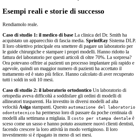
Esempi reali e storie di successo
Rendiamolo reale.
Caso di studio 1: il medico di base
La clinica del Dr. Smith ha
acquistato un apparecchio di fascia media.
SprintRay
Sistema DLP.
Il loro obiettivo principale era smettere di pagare un laboratorio per
le guide chirurgiche e stampare i propri modelli. Hanno ridotto la
fattura del laboratorio per questi articoli di oltre 70%. La sorpresa?
Ora potevano offrire ai pazienti un processo implantare più rapido e
agevole, quindi un maggior numero di pazienti ha accettato il
trattamento ed è stato più felice. Hanno calcolato di aver recuperato
tutti i soldi in soli 10 mesi.
Caso di studio 2: il laboratorio ortodontico
Un laboratorio di
ortopedia aveva difficoltà a soddisfare gli ordini di modelli di
allineatori trasparenti. Ha investito in diversi modelli ad alta
velocità
Asiga
stampanti. Questo
automazione del laboratorio
ha permesso loro di passare da poche centinaia di
odontotecnico
modelli alla settimana a migliaia. Il
è
costo per stampa dentale
sceso come un sasso e hanno potuto assumere nuovi clienti dentisti,
facendo crescere la loro attività in modo vertiginoso. Il loro
investimento si è ripagato in meno di sei mesi.