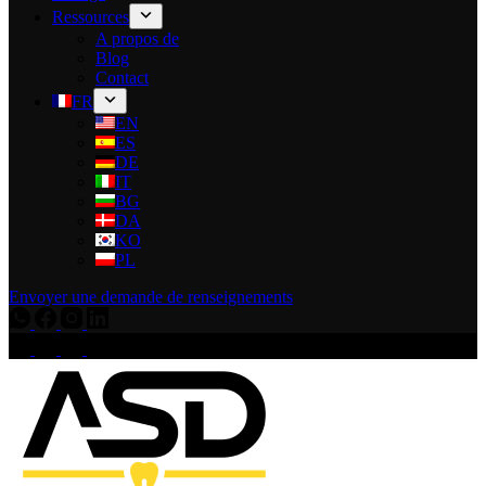
Ressources
A propos de
Blog
Contact
FR
EN
ES
DE
IT
BG
DA
KO
PL
Envoyer une demande de renseignements