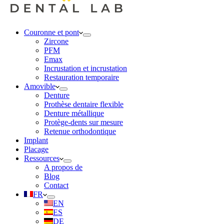
Couronne et pont
Zircone
PFM
Emax
Incrustation et incrustation
Restauration temporaire
Amovible
Denture
Prothèse dentaire flexible
Denture métallique
Protège-dents sur mesure
Retenue orthodontique
Implant
Placage
Ressources
A propos de
Blog
Contact
FR
EN
ES
DE