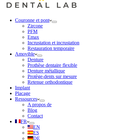
Couronne et pont
Zircone
PFM
Emax
Incrustation et incrustation
Restauration temporaire
Amovible
Denture
Prothèse dentaire flexible
Denture métallique
Protège-dents sur mesure
Retenue orthodontique
Implant
Placage
Ressources
A propos de
Blog
Contact
FR
EN
ES
DE