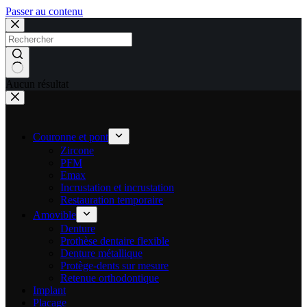
Passer au contenu
Aucun résultat
Couronne et pont
Zircone
PFM
Emax
Incrustation et incrustation
Restauration temporaire
Amovible
Denture
Prothèse dentaire flexible
Denture métallique
Protège-dents sur mesure
Retenue orthodontique
Implant
Placage