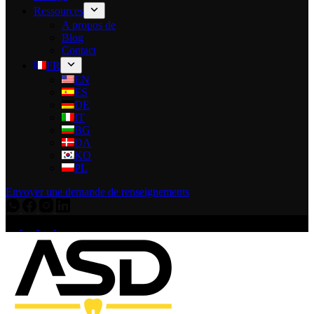
Ressources
A propos de
Blog
Contact
FR
EN
ES
DE
IT
BG
DA
KO
PL
Envoyer une demande de renseignements