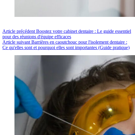
Article
précédent
Boostez votre cabinet dentaire : Le guide essentiel
pour des réunions d'équipe efficaces
Article
suivant
Barrières en caoutchouc pour l'isolement dentaire :
Ce qu'elles sont et pourquoi elles sont importantes (Guide pratique)