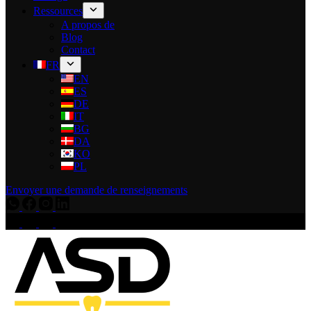
Ressources
A propos de
Blog
Contact
FR
EN
ES
DE
IT
BG
DA
KO
PL
Envoyer une demande de renseignements