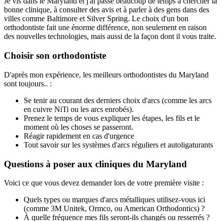
Je vis dans le Maryland et j'ai passé beaucoup de temps à chercher la
bonne clinique, à consulter des avis et à parler à des gens dans des
villes comme Baltimore et Silver Spring. Le choix d'un bon
orthodontiste fait une énorme différence, non seulement en raison
des nouvelles technologies, mais aussi de la façon dont il vous traite.
Choisir son orthodontiste
D'après mon expérience, les meilleurs orthodontistes du Maryland
sont toujours.. :
Se tenir au courant des derniers choix d'arcs (comme les arcs
en cuivre NiTi ou les arcs enrobés).
Prenez le temps de vous expliquer les étapes, les fils et le
moment où les choses se passeront.
Réagir rapidement en cas d'urgence
Tout savoir sur les systèmes d'arcs réguliers et autoligaturants
Questions à poser aux cliniques du Maryland
Voici ce que vous devez demander lors de votre première visite :
Quels types ou marques d'arcs métalliques utilisez-vous ici
(comme 3M Unitek, Ormco, ou American Orthodontics) ?
À quelle fréquence mes fils seront-ils changés ou resserrés ?