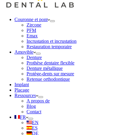
Couronne et pont
Zircone
PFM
Emax
Incrustation et incrustation
Restauration temporaire
Amovible
Denture
Prothèse dentaire flexible
Denture métallique
Protège-dents sur mesure
Retenue orthodontique
Implant
Placage
Ressources
A propos de
Blog
Contact
FR
EN
ES
DE