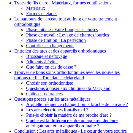
Types de fils d'arc : Matériaux, formes et utilisations
Matériaux
Formes et étapes
Le parcours de l'arceau tout au long de votre traitement
orthodontique
Phase initiale : Faire bouger les choses
Phase de travail : Levage de charges lourdes
Phase de finition : La perfection
Contrôles et changements
Entretien des arcs et des appareils orthodontiques
Brossage et nettoyage
Aliments à éviter
Que faire en cas de casse ?
Trouver de bons soins orthodontiques avec les nouvelles
options de fils d'arc dans le Maryland
Choisir son orthodontiste
Questions à poser aux cliniques du Maryland
Coûts et assurances
Questions posées sur les arcs métalliques
À quelle fréquence change-t-on la broche de l'arcade ?
Les arcs électriques font-ils mal ?
Puis-je choisir la matière de ma broche d'arc ?
Quelle est la différence entre un appareil dentaire
autoligaturant et un appareil ordinaire ?
Conclusion : Les arcs métalliques - Le cœur de votre sourire