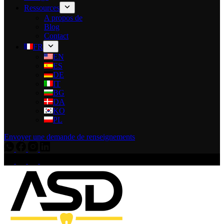
Ressources
A propos de
Blog
Contact
FR
EN
ES
DE
IT
BG
DA
KO
PL
Envoyer une demande de renseignements