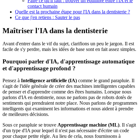
Faire ce qu'il faut : trouver un équilibre entre l'IA et le
contact humain
Quelle est la prochaine étape pour l'IA dans la dentisterie ?
Ce que j'en retiens : Sauter le pas
Maîtriser l'IA dans la dentisterie
Avant d'entrer dans le vif du sujet, clarifions un peu le jargon. Il est
facile de s'y perdre, mais les idées de base sont en fait assez simples.
Pourquoi parler d'IA, d'apprentissage automatique
et d'apprentissage profond ?
Pensez à
Intelligence artificielle (IA)
comme le grand parapluie. Il
s'agit de l'idée générale de créer des machines intelligentes capables
de penser et d'apprendre comme des êtres humains. Lorsque nous
parlons d'IA en dentisterie, nous ne parlons pas de robots dotés de
sentiments qui prendraient notre place. Nous parlons de programmes
intelligents qui examinent les informations et nous aident à prendre
de meilleures décisions.
Sous ce parapluie se trouve
Apprentissage machine (ML)
. Il s'agit
d'un type d'IA pour lequel il n'est pas nécessaire d'écrire un code
pour chaque petite règle. Au lieu de cela, nous fournissons à