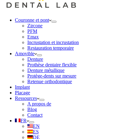
Couronne et pont
Zircone
PFM
Emax
Incrustation et incrustation
Restauration temporaire
Amovible
Denture
Prothèse dentaire flexible
Denture métallique
Protège-dents sur mesure
Retenue orthodontique
Implant
Placage
Ressources
A propos de
Blog
Contact
FR
EN
ES
DE