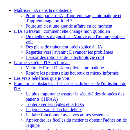
Maîtriser l'IA dans la dentisterie
Pourquoi parler d'IA, d'apprentissage automatique et
d'apprentissage profond ?
Pourquoi c'est une grande affaire en ce moment
L'IA au travail : comment elle change mon quotidien
De meilleurs diagnostics : Voir ce que l'œil ne peut pas
voir
Des plans de traitement précis grâce à l'IA
Regarder vers l'avenir : Devancer les problèmes
L'essor des robots et de la technologie cool
L'arme secrète : l'IA au bureau
Mettre le Front Desk en pilote automatique
Rendre les patients plus heureux et mieux informés
Les vrais bénéfices que je vois
Franchir les obstacles : Les aspects difficiles de l'utilisation de
l'IA
Le plus important : assurer la sécurité des données des
patients (HIPAA)
Traiter avec les règles et la FDA
Le jeu en vaut-il la chandelle ?
Le faire fonctionner avec vos autres systèmes
Apprendre les ficelles du métier et obtenir l'adhésion de
l'équipe