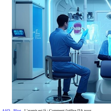
ASD
-
Blog
-
L'avenir est là : Comment j'utilise l'IA pour