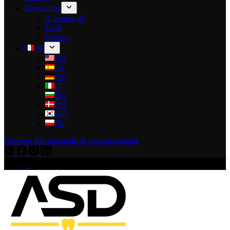
Ressources
A propos de
Blog
Contact
FR
EN
ES
DE
IT
BG
DA
KO
PL
Envoyer une demande de renseignements