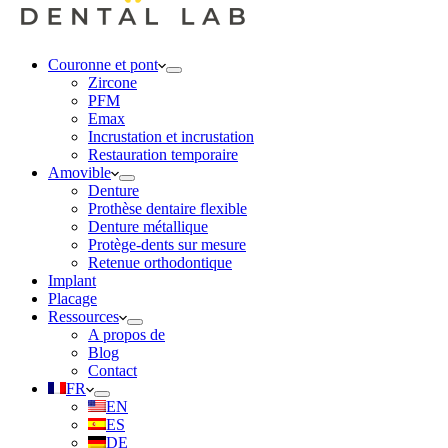
Couronne et pont
Zircone
PFM
Emax
Incrustation et incrustation
Restauration temporaire
Amovible
Denture
Prothèse dentaire flexible
Denture métallique
Protège-dents sur mesure
Retenue orthodontique
Implant
Placage
Ressources
A propos de
Blog
Contact
FR
EN
ES
DE