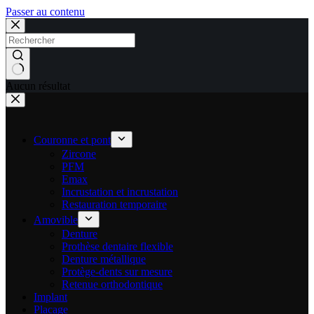
Passer au contenu
Aucun résultat
Couronne et pont
Zircone
PFM
Emax
Incrustation et incrustation
Restauration temporaire
Amovible
Denture
Prothèse dentaire flexible
Denture métallique
Protège-dents sur mesure
Retenue orthodontique
Implant
Placage