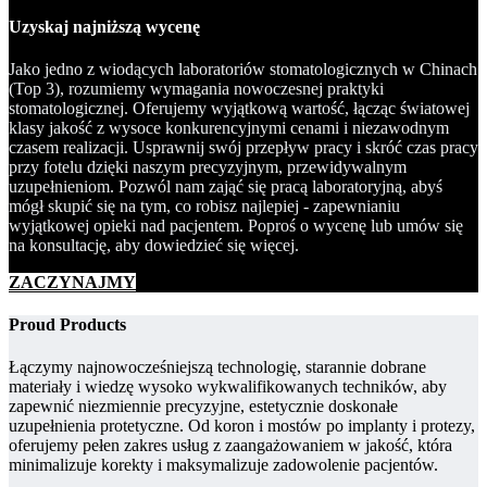
Uzyskaj najniższą wycenę
Jako jedno z wiodących laboratoriów stomatologicznych w Chinach
(Top 3), rozumiemy wymagania nowoczesnej praktyki
stomatologicznej. Oferujemy wyjątkową wartość, łącząc światowej
klasy jakość z wysoce konkurencyjnymi cenami i niezawodnym
czasem realizacji. Usprawnij swój przepływ pracy i skróć czas pracy
przy fotelu dzięki naszym precyzyjnym, przewidywalnym
uzupełnieniom. Pozwól nam zająć się pracą laboratoryjną, abyś
mógł skupić się na tym, co robisz najlepiej - zapewnianiu
wyjątkowej opieki nad pacjentem. Poproś o wycenę lub umów się
na konsultację, aby dowiedzieć się więcej.
ZACZYNAJMY
Proud Products
Łączymy najnowocześniejszą technologię, starannie dobrane
materiały i wiedzę wysoko wykwalifikowanych techników, aby
zapewnić niezmiennie precyzyjne, estetycznie doskonałe
uzupełnienia protetyczne. Od koron i mostów po implanty i protezy,
oferujemy pełen zakres usług z zaangażowaniem w jakość, która
minimalizuje korekty i maksymalizuje zadowolenie pacjentów.