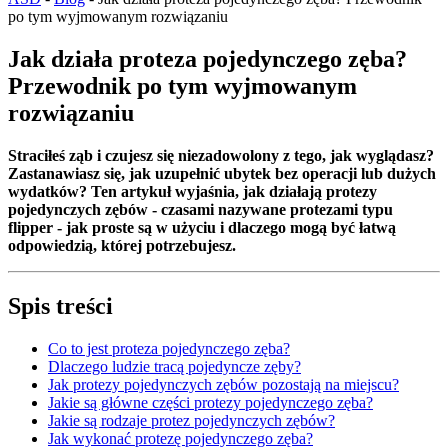
po tym wyjmowanym rozwiązaniu
Jak działa proteza pojedynczego zęba?
Przewodnik po tym wyjmowanym
rozwiązaniu
Straciłeś ząb i czujesz się niezadowolony z tego, jak wyglądasz?
Zastanawiasz się, jak uzupełnić ubytek bez operacji lub dużych
wydatków? Ten artykuł wyjaśnia, jak działają protezy
pojedynczych zębów - czasami nazywane protezami typu
flipper - jak proste są w użyciu i dlaczego mogą być łatwą
odpowiedzią, której potrzebujesz.
Spis treści
Co to jest proteza pojedynczego zęba?
Dlaczego ludzie tracą pojedyncze zęby?
Jak protezy pojedynczych zębów pozostają na miejscu?
Jakie są główne części protezy pojedynczego zęba?
Jakie są rodzaje protez pojedynczych zębów?
Jak wykonać protezę pojedynczego zęba?