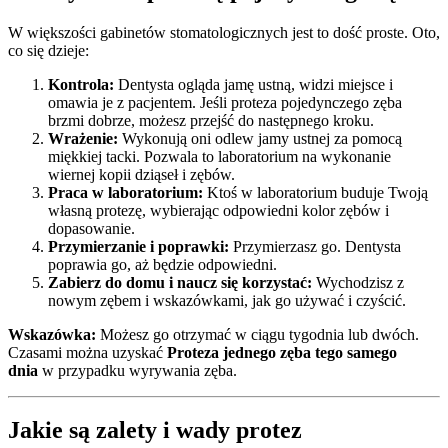
W większości gabinetów stomatologicznych jest to dość proste. Oto,
co się dzieje:
Kontrola:
Dentysta ogląda jamę ustną, widzi miejsce i
omawia je z pacjentem. Jeśli proteza pojedynczego zęba
brzmi dobrze, możesz przejść do następnego kroku.
Wrażenie:
Wykonują oni odlew jamy ustnej za pomocą
miękkiej tacki. Pozwala to laboratorium na wykonanie
wiernej kopii dziąseł i zębów.
Praca w laboratorium:
Ktoś w laboratorium buduje Twoją
własną protezę, wybierając odpowiedni kolor zębów i
dopasowanie.
Przymierzanie i poprawki:
Przymierzasz go. Dentysta
poprawia go, aż będzie odpowiedni.
Zabierz do domu i naucz się korzystać:
Wychodzisz z
nowym zębem i wskazówkami, jak go używać i czyścić.
Wskazówka:
Możesz go otrzymać w ciągu tygodnia lub dwóch.
Czasami można uzyskać
Proteza jednego zęba tego samego
dnia
w przypadku wyrywania zęba.
Jakie są zalety i wady protez