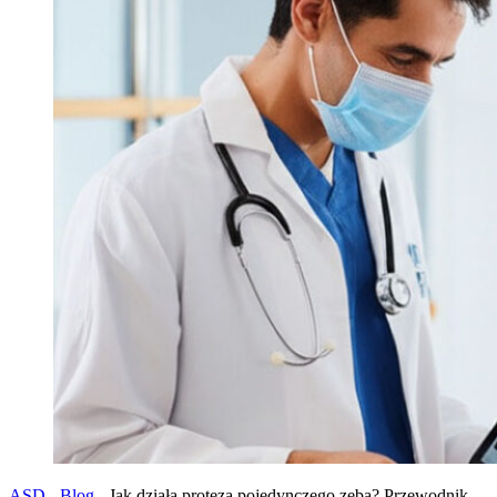
ASD
-
Blog
-
Jak działa proteza pojedynczego zęba? Przewodnik