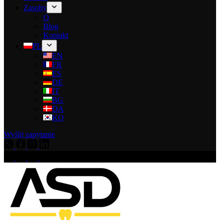
Zasoby
O
Blog
Kontakt
PL
EN
FR
ES
DE
IT
BG
DA
KO
Wyślij zapytanie