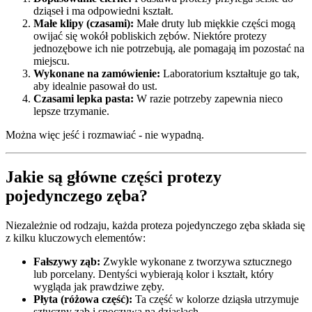
dziąseł i ma odpowiedni kształt.
Małe klipy (czasami):
Małe druty lub miękkie części mogą
owijać się wokół pobliskich zębów. Niektóre protezy
jednozębowe ich nie potrzebują, ale pomagają im pozostać na
miejscu.
Wykonane na zamówienie:
Laboratorium kształtuje go tak,
aby idealnie pasował do ust.
Czasami lepka pasta:
W razie potrzeby zapewnia nieco
lepsze trzymanie.
Można więc jeść i rozmawiać - nie wypadną.
Jakie są główne części protezy
pojedynczego zęba?
Niezależnie od rodzaju, każda proteza pojedynczego zęba składa się
z kilku kluczowych elementów:
Fałszywy ząb:
Zwykle wykonane z tworzywa sztucznego
lub porcelany. Dentyści wybierają kolor i kształt, który
wygląda jak prawdziwe zęby.
Płyta (różowa część):
Ta część w kolorze dziąsła utrzymuje
sztuczny ząb i spoczywa na dziąsłach.