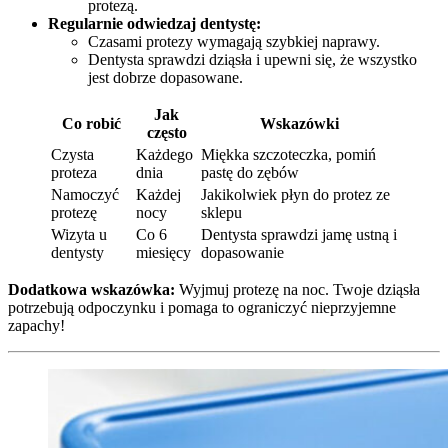
protezą.
Regularnie odwiedzaj dentystę:
Czasami protezy wymagają szybkiej naprawy.
Dentysta sprawdzi dziąsła i upewni się, że wszystko
jest dobrze dopasowane.
Jak
Co robić
Wskazówki
często
Czysta
Każdego
Miękka szczoteczka, pomiń
proteza
dnia
pastę do zębów
Namoczyć
Każdej
Jakikolwiek płyn do protez ze
protezę
nocy
sklepu
Wizyta u
Co 6
Dentysta sprawdzi jamę ustną i
dentysty
miesięcy
dopasowanie
Dodatkowa wskazówka:
Wyjmuj protezę na noc. Twoje dziąsła
potrzebują odpoczynku i pomaga to ograniczyć nieprzyjemne
zapachy!