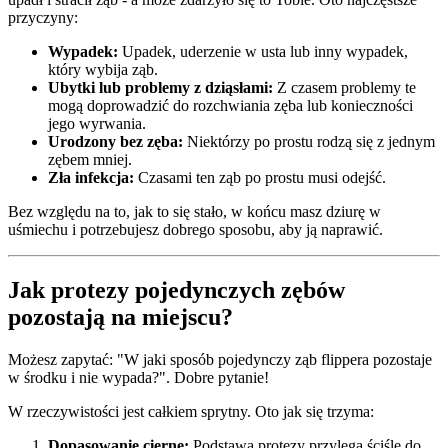
przyczyny:
Wypadek:
Upadek, uderzenie w usta lub inny wypadek,
który wybija ząb.
Ubytki lub problemy z dziąsłami:
Z czasem problemy te
mogą doprowadzić do rozchwiania zęba lub konieczności
jego wyrwania.
Urodzony bez zęba:
Niektórzy po prostu rodzą się z jednym
zębem mniej.
Zła infekcja:
Czasami ten ząb po prostu musi odejść.
Bez względu na to, jak to się stało, w końcu masz dziurę w
uśmiechu i potrzebujesz dobrego sposobu, aby ją naprawić.
Jak protezy pojedynczych zębów
pozostają na miejscu?
Możesz zapytać: "W jaki sposób pojedynczy ząb flippera pozostaje
w środku i nie wypada?". Dobre pytanie!
W rzeczywistości jest całkiem sprytny. Oto jak się trzyma:
Dopasowanie cierne:
Podstawa protezy przylega ściśle do