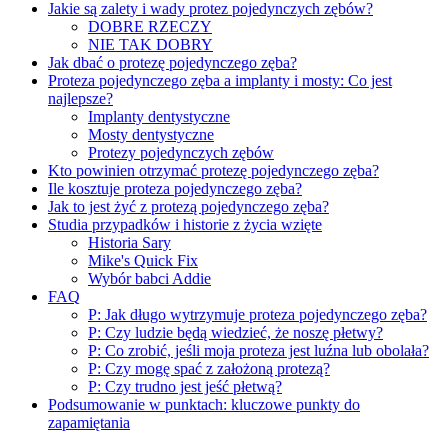
Jakie są zalety i wady protez pojedynczych zębów?
DOBRE RZECZY
NIE TAK DOBRY
Jak dbać o protezę pojedynczego zęba?
Proteza pojedynczego zęba a implanty i mosty: Co jest
najlepsze?
Implanty dentystyczne
Mosty dentystyczne
Protezy pojedynczych zębów
Kto powinien otrzymać protezę pojedynczego zęba?
Ile kosztuje proteza pojedynczego zęba?
Jak to jest żyć z protezą pojedynczego zęba?
Studia przypadków i historie z życia wzięte
Historia Sary
Mike's Quick Fix
Wybór babci Addie
FAQ
P: Jak długo wytrzymuje proteza pojedynczego zęba?
P: Czy ludzie będą wiedzieć, że noszę płetwy?
P: Co zrobić, jeśli moja proteza jest luźna lub obolała?
P: Czy mogę spać z założoną protezą?
P: Czy trudno jest jeść płetwą?
Podsumowanie w punktach: kluczowe punkty do
zapamiętania