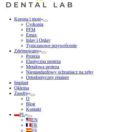
Korona i most
Cyrkonia
PFM
Emax
Inlay i Onlay
Tymczasowe przywrócenie
Zdejmowany
Proteza
Elastyczna proteza
Metalowa proteza
Niestandardowy ochraniacz na zęby
Ortodontyczny retainer
Implant
Okleina
Zasoby
O
Blog
Kontakt
PL
EN
FR
ES