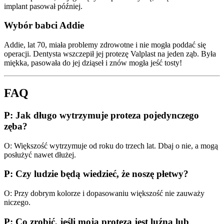
implant pasował później.
Wybór babci Addie
Addie, lat 70, miała problemy zdrowotne i nie mogła poddać się
operacji. Dentysta wszczepił jej protezę Valplast na jeden ząb. Była
miękka, pasowała do jej dziąseł i znów mogła jeść tosty!
FAQ
P: Jak długo wytrzymuje proteza pojedynczego
zęba?
O: Większość wytrzymuje od roku do trzech lat. Dbaj o nie, a mogą
posłużyć nawet dłużej.
P: Czy ludzie będą wiedzieć, że noszę płetwy?
O: Przy dobrym kolorze i dopasowaniu większość nie zauważy
niczego.
P: Co zrobić, jeśli moja proteza jest luźna lub