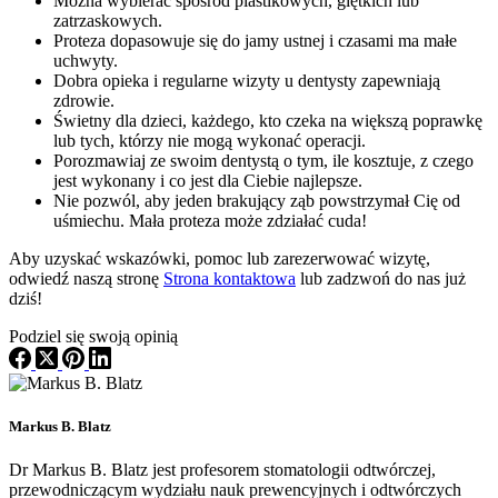
Można wybierać spośród plastikowych, giętkich lub
zatrzaskowych.
Proteza dopasowuje się do jamy ustnej i czasami ma małe
uchwyty.
Dobra opieka i regularne wizyty u dentysty zapewniają
zdrowie.
Świetny dla dzieci, każdego, kto czeka na większą poprawkę
lub tych, którzy nie mogą wykonać operacji.
Porozmawiaj ze swoim dentystą o tym, ile kosztuje, z czego
jest wykonany i co jest dla Ciebie najlepsze.
Nie pozwól, aby jeden brakujący ząb powstrzymał Cię od
uśmiechu. Mała proteza może zdziałać cuda!
Aby uzyskać wskazówki, pomoc lub zarezerwować wizytę,
odwiedź naszą stronę
Strona kontaktowa
lub zadzwoń do nas już
dziś!
Podziel się swoją opinią
Markus B. Blatz
Dr Markus B. Blatz jest profesorem stomatologii odtwórczej,
przewodniczącym wydziału nauk prewencyjnych i odtwórczych