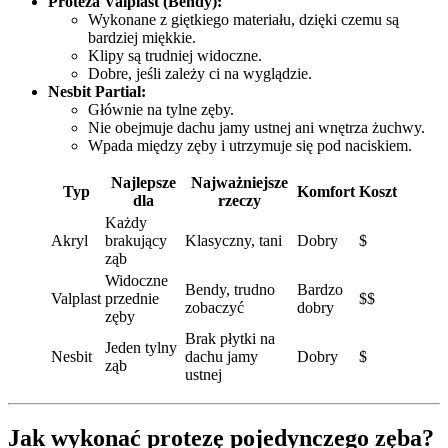
Proteza Valplast (Bendy):
Wykonane z giętkiego materiału, dzięki czemu są
bardziej miękkie.
Klipy są trudniej widoczne.
Dobre, jeśli zależy ci na wyglądzie.
Nesbit Partial:
Głównie na tylne zęby.
Nie obejmuje dachu jamy ustnej ani wnętrza żuchwy.
Wpada między zęby i utrzymuje się pod naciskiem.
Najlepsze
Najważniejsze
Typ
Komfort
Koszt
dla
rzeczy
Każdy
Akryl
brakujący
Klasyczny, tani
Dobry
$
ząb
Widoczne
Bendy, trudno
Bardzo
Valplast
przednie
$$
zobaczyć
dobry
zęby
Brak płytki na
Jeden tylny
Nesbit
dachu jamy
Dobry
$
ząb
ustnej
Jak wykonać protezę pojedynczego zęba?