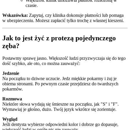
Większość klinik umożliwia płatność rozłożoną w
czasie.
Wskazówka:
Zapytaj, czy klinika dokonuje płatności lub pomaga
w ubezpieczeniu. Możesz zapłacić tylko trochę z własnej kieszeni.
Jak to jest żyć z protezą pojedynczego
zęba?
Postawmy sprawę jasno. Większość ludzi przyzwyczaja się do tego
dość szybko, ale oto, co można zauważyć:
Jedzenie
Na początku to dziwne uczucie. Jedz miękkie pokarmy i żuj je
obiema stronami. Po pewnym czasie przejdziesz do twardszych
pokarmów.
Rozmowa
Niektóre słowa wydają się śmieszne na początku, jak "S" i "F".
Wymawiaj je głośno, dużo. Twój język wkrótce się zorientuje.
Wygląd
Jeśli dentysta wybierze odpowiedni kolor i dobrze go dopasuje,
większość ludzi w ogóle nic nie zauważy.