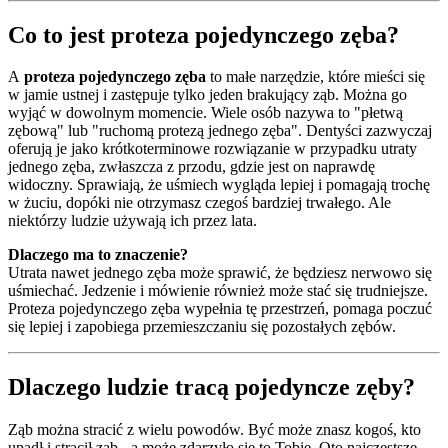
Co to jest proteza pojedynczego zęba?
A
proteza pojedynczego zęba
to małe narzędzie, które mieści się
w jamie ustnej i zastępuje tylko jeden brakujący ząb. Można go
wyjąć w dowolnym momencie. Wiele osób nazywa to "płetwą
zębową" lub "ruchomą protezą jednego zęba". Dentyści zazwyczaj
oferują je jako krótkoterminowe rozwiązanie w przypadku utraty
jednego zęba, zwłaszcza z przodu, gdzie jest on naprawdę
widoczny. Sprawiają, że uśmiech wygląda lepiej i pomagają trochę
w żuciu, dopóki nie otrzymasz czegoś bardziej trwałego. Ale
niektórzy ludzie używają ich przez lata.
Dlaczego ma to znaczenie?
Utrata nawet jednego zęba może sprawić, że będziesz nerwowo się
uśmiechać. Jedzenie i mówienie również może stać się trudniejsze.
Proteza pojedynczego zęba wypełnia tę przestrzeń, pomaga poczuć
się lepiej i zapobiega przemieszczaniu się pozostałych zębów.
Dlaczego ludzie tracą pojedyncze zęby?
Ząb można stracić z wielu powodów. Być może znasz kogoś, kto
upadł i stracił ząb - a może zdarzyło się to Tobie. Oto najczęstsze