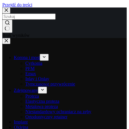
Przejdź do treści
Brak wyników
Korona i most
Cyrkonia
PFM
Emax
Inlay i Onlay
Tymczasowe przywrócenie
Zdejmowany
Proteza
Elastyczna proteza
Metalowa proteza
Niestandardowy ochraniacz na zęby
Ortodontyczny retainer
Implant
Okleina