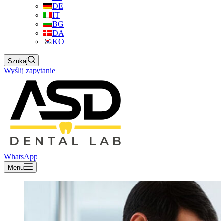
DE
IT
BG
DA
KO
Szukaj
Wyślij zapytanie
WhatsApp
Menu